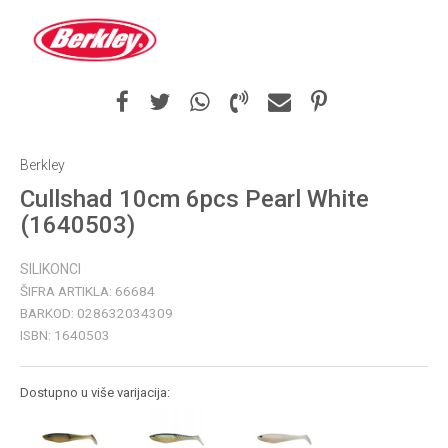
Berkley
Cullshad 10cm 6pcs Pearl White
(1640503)
SILIKONCI
ŠIFRA ARTIKLA:
66684
BARKOD:
028632034309
ISBN:
1640503
Dostupno u više varijacija: