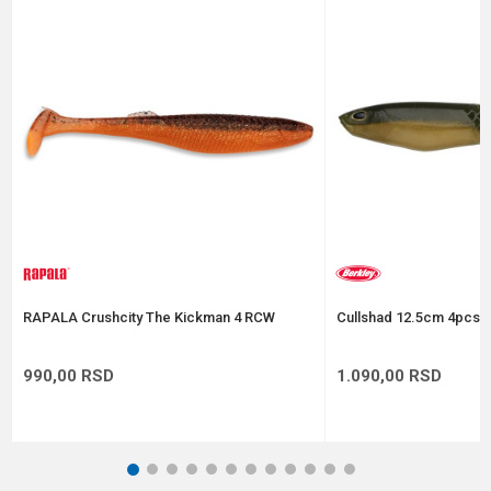
Poruka
Anti-spam zaštita - izračunajte koliko je 6 - 1 :
POŠALJI
RAPALA Crushcity The Kickman 4 RCW
Cullshad 12.5cm 4pcs A
990,00
RSD
1.090,00
RSD
1
2
3
4
5
6
7
8
9
10
11
12