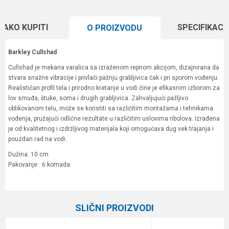
KAKO KUPITI
SPECIFIKACI
O PROIZVODU
Barkley Cullshad
Cullshad je mekana varalica sa izraženom repnom akcijom, dizajnirana da
stvara snažne vibracije i privlači pažnju grabljivica čak i pri sporom vođenju.
Realističan profil tela i prirodno kretanje u vodi čine je efikasnim izborom za
lov smuđa, štuke, soma i drugih grabljivica. Zahvaljujući pažljivo
oblikovanom telu, može se koristiti sa različitim montažama i tehnikama
vođenja, pružajući odlične rezultate u različitim uslovima ribolova. Izrađena
je od kvalitetnog i izdržljivog materijala koji omogućava dug vek trajanja i
pouzdan rad na vodi.
Dužina: 10 cm
Pakovanje: 6 komada
Karakteristika
Vrednost
Ime/Nadimak
Kategorija
Silikonci
SLIČNI PROIZVODI
Brend
Berkley
Email