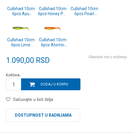
Cullshad 10cm
Cullshad 10cm
Cullshad 10cm
6pcs Ayu
6pcs Honey Pot
6pcs Pearl
(1640507)
(1640505)
White
(1640503)
Cullshad 10cm
Cullshad 10cm
6pcs Lime
6pcs Atomic
Chartreuse
Chicken
(1640501)
(1640500)
Obavesti me o sniženju
1.090,00
RSD
Količina:
DODAJ U KORPU
Sačuvajte u listi želja
DOSTUPNOST U RADNJAMA