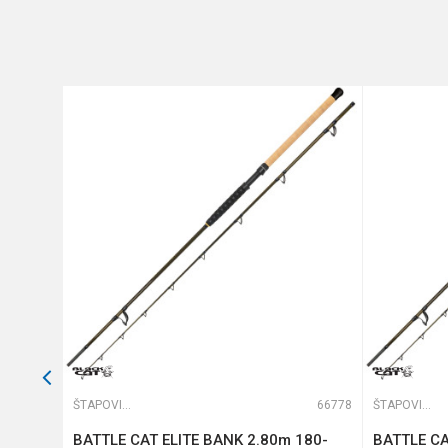
Poruka
Transp. dužina
Brend
Dužina
Težina
Anti-spam zaštita - izračunajt
POŠALJI
65076
ŠTAPOVI ZA DUBINSKI RIBOLOV
66778
ŠTAPOVI ZA DUBINSKI RIBOLOV
512)
BATTLE CAT ELITE BANK 2.80m 180-
BATTLE CA