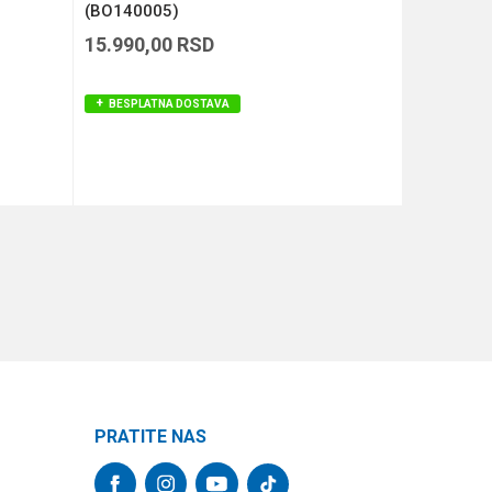
(BO140005)
(BO14000
15.990,00
RSD
19.990,
BESPLATNA DOSTAVA
BESPLAT
DODAJ U KORPU
PRATITE NAS