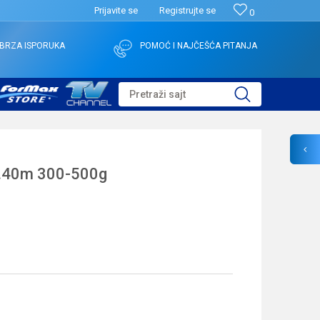
Prijavite se
Registrujte se
0
BRZA ISPORUKA
POMOĆ I NAJČEŠĆA PITANJA
Pretraži sajt
.40m 300-500g