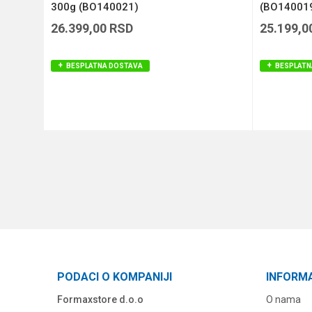
300g (BO140021)
(BO14001
26.399,00
RSD
25.199,0
BESPLATNA DOSTAVA
BESPLATN
DODAJ U KORPU
PODACI O KOMPANIJI
INFORM
Formaxstore d.o.o
O nama