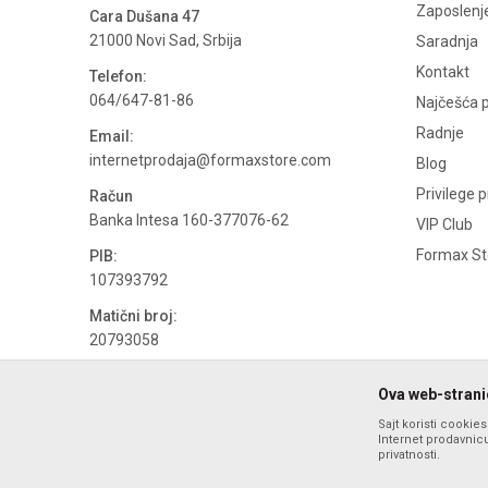
Zaposlenj
Cara Dušana 47
21000 Novi Sad, Srbija
Saradnja
Kontakt
Telefon:
064/647-81-86
Najčešća p
Radnje
Email:
internetprodaja@formaxstore.com
Blog
Privilege 
Račun
Banka Intesa 160-377076-62
VIP Club
Formax Sto
PIB:
107393792
Matični broj:
20793058
PDV broj
Ova web-stranic
694500884
Sajt koristi cookie
Internet prodavnicu
privatnosti.