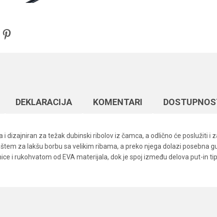
DEKLARACIJA
KOMENTARI
DOSTUPNOS
dizajniran za težak dubinski ribolov iz čamca, a odlično će poslužiti i z
ištem za lakšu borbu sa velikim ribama, a preko njega dolazi posebna 
 i rukohvatom od EVA materijala, dok je spoj između delova put-in tipa 
Vrednost
Email
Štapovi za dubinski ribolov
2