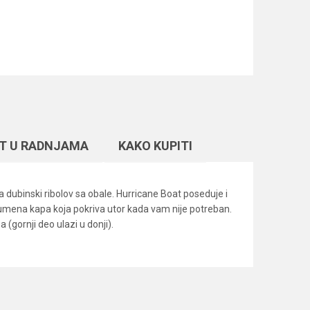
T U RADNJAMA
KAKO KUPITI
a dubinski ribolov sa obale. Hurricane Boat poseduje i
gumena kapa koja pokriva utor kada vam nije potreban.
(gornji deo ulazi u donji).