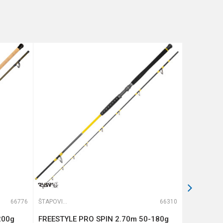
66776
ŠTAPOVI ZA DUBINSKI RIBOLOV
66310
ŠTAPOVI ZA DUBINSKI RIBOLOV
200g
FREESTYLE PRO SPIN 2.70m 50-180g
FREESTYL