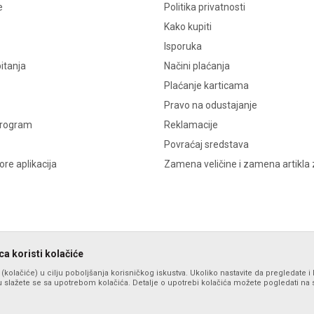
e
Politika privatnosti
Kako kupiti
Isporuka
itanja
Načini plaćanja
Plaćanje karticama
Pravo na odustajanje
program
Reklamacije
Povraćaj sredstava
re aplikacija
Zamena veličine i zamena artikla 
a koristi kolačiće
s (kolačiće) u cilju poboljšanja korisničkog iskustva. Ukoliko nastavite da pregledate i 
 slažete se sa upotrebom kolačića. Detalje o upotrebi kolačića možete pogledati na st