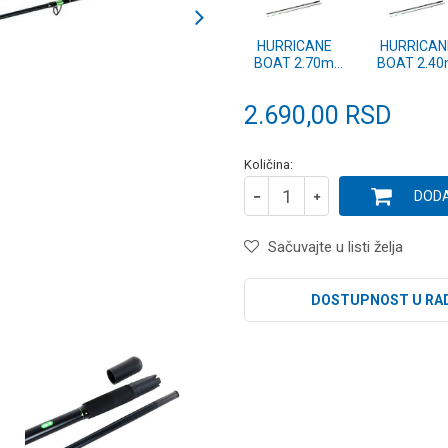
HURRICANE
HURRICAN
BOAT 2.70m
BOAT 2.4
300-500g
300-500g
2.690,00
RSD
Količina:
DODA
Sačuvajte u listi želja
DOSTUPNOST U RA