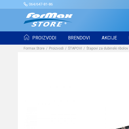
064/647-81-86
PROIZVODI
BRENDOVI
AKCIJE
Formax Store
Proizvodi
ŠTAPOVI
Štapovi za dubinski ribolov