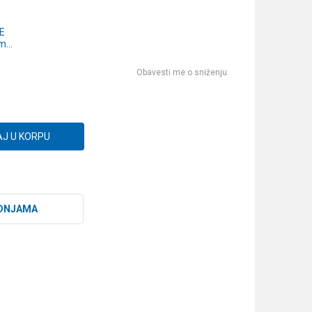
E
0m
Obavesti me o sniženju
J U KORPU
DNJAMA