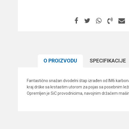
O PROIZVODU
SPECIFIKACIJЕ
Fantastično snažan dvodelni štap izrađen od IM6 karbona i 
kraj drške sa krstastim utorom za pojas sa posebnim lež
Opremljen je SiC provodnicima, navojnim držačem mašinice
Karakteristika
Ime/Nadimak
Kategorija
Broj delova