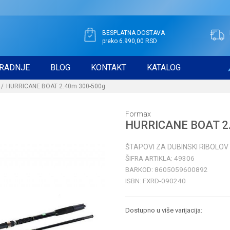
BESPLATNA DOSTAVA
preko 6.990,00 RSD
RADNJE
BLOG
KONTAKT
KATALOG
HURRICANE BOAT 2.40m 300-500g
Formax
HURRICANE BOAT 2
ŠTAPOVI ZA DUBINSKI RIBOLOV
ŠIFRA ARTIKLA:
49306
BARKOD:
8605059600892
ISBN:
FXRD-090240
Dostupno u više varijacija: