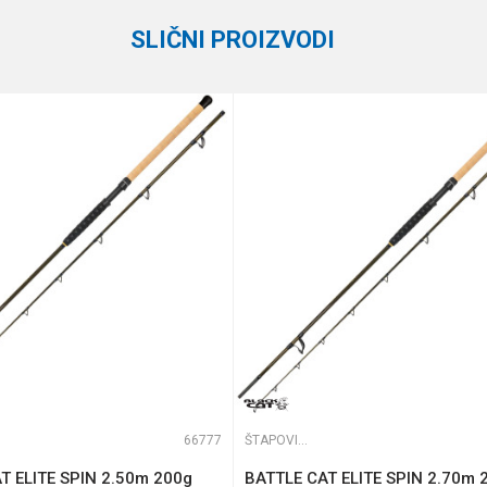
126 cm
SLIČNI PROIZVODI
Formax
2.40 m
440 g
e koliko je 6 - 1 :
66777
ŠTAPOVI ZA DUBINSKI RIBOLOV
T ELITE SPIN 2.50m 200g
BATTLE CAT ELITE SPIN 2.70m 