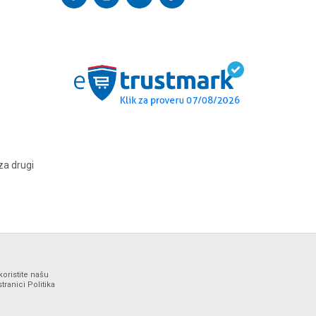
za drugi
koristite našu
ranici Politika