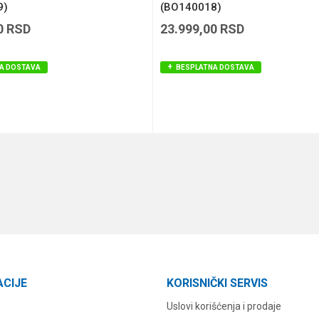
9)
(BO140018)
0
RSD
23.999,00
RSD
A DOSTAVA
BESPLATNA DOSTAVA
DODAJ U KORPU
DODAJ U KORPU
ACIJE
KORISNIČKI SERVIS
Uslovi korišćenja i prodaje