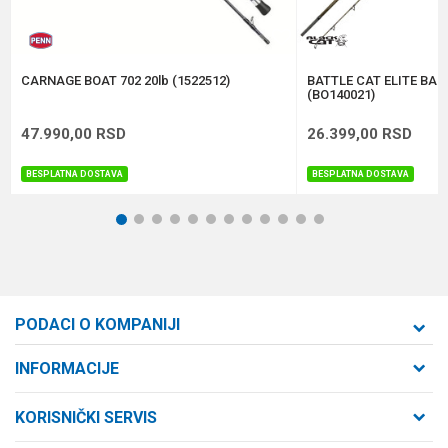
Anti-spam zaštita - izračunajte koliko je 9 - 4 :
POŠALJI
CARNAGE BOAT 702 20lb (1522512)
BATTLE CAT ELITE BAN
(BO140021)
47.990,00
RSD
26.399,00
RSD
BESPLATNA DOSTAVA
BESPLATNA DOSTAVA
1
2
3
4
5
6
7
8
9
10
11
12
PODACI O KOMPANIJI
Formaxstore d.o.o
INFORMACIJE
O nama
Cara Dušana 47
KORISNIČKI SERVIS
21000 Novi Sad, Srbija
Zaposlenje