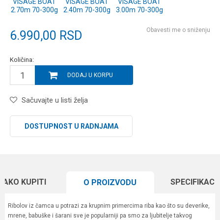
VISAGE BOAT
VISAGE BOAT
VISAGE BOAT
2.70m 70-300g
2.40m 70-300g
3.00m 70-300g
Obavesti me o sniženju
6.990,00
RSD
Količina:
DODAJ U KORPU
Sačuvajte u listi želja
DOSTUPNOST U RADNJAMA
KAKO KUPITI
SPECIFIKACI
O PROIZVODU
Ribolov iz čamca u potrazi za krupnim primercima riba kao što su deverike,
mrene, babuške i šarani sve je popularniji pa smo za ljubitelje takvog