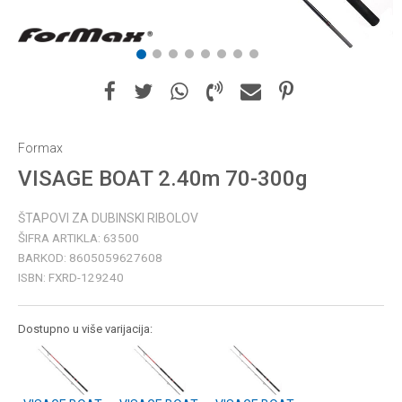
1
2
3
4
5
6
7
8
Formax
VISAGE BOAT 2.40m 70-300g
ŠTAPOVI ZA DUBINSKI RIBOLOV
ŠIFRA ARTIKLA:
63500
BARKOD:
8605059627608
ISBN:
FXRD-129240
Dostupno u više varijacija: