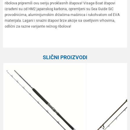
ribolova pripremili ovu seriju prvoklasnih štapova! Visage Boat štapovi
izrađeni su od HM2 japanskog karbona, opremljeni su Sea Guide SiC
provodnicima, aluminijumskim držačima mašinica i rukohvatom od EVA
materijala. Lagani i snažni štapovi brze akcije sa osetljivim vrhovima,
odlični za razne varijante rečnog ribolova!
Karakteristika
Vrednost
Ime/Nadimak
Kategorija
Štapovi za dubinski ribolov
SLIČNI PROIZVODI
Težina bacanja
70-300 g
Email
Broj delova
2
Transp. dužina
125 cm
Poruka
Brend
Formax
Dužina
2.40 m
Težina
289 g