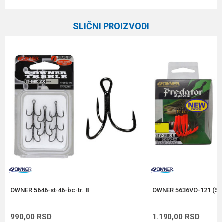
Karakteristika
Vrednost
Ime/Nadimak
Kategorija
Trokrake i dvokrake udice
SLIČNI PROIZVODI
Brend
Owner
Email
Poruka
Anti-spam zaštita - izračunajte koliko je 2 + 3 :
POŠALJI
OWNER 5646-st-46-bc-tr. 8
OWNER 5636VO-121 (ST
990,00
RSD
1.190,00
RSD