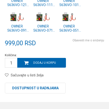
OWNER
OWNER
OWNER
5636VO-121
5636VO-111
5636VO-101
(STV-36BO)
(STV-36BO)
(STV-36BO) #1
#2/0
#1/0
OWNER
OWNER
OWNER
5636VO-091
5636VO-071
5636VO-051
(STV-36BO) #2
(STV-36BO) #4
(STV-36BO) #6
Obavesti me o sniženju
999,00
RSD
Količina:
DODAJ U KORPU
Sačuvajte u listi želja
DOSTUPNOST U RADNJAMA