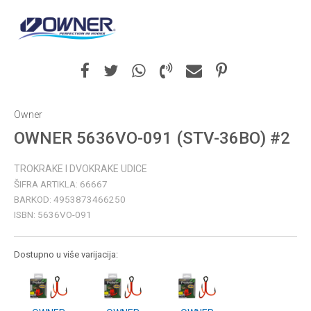
Owner
OWNER 5636VO-091 (STV-36BO) #2
TROKRAKE I DVOKRAKE UDICE
ŠIFRA ARTIKLA:
66667
BARKOD:
4953873466250
ISBN:
5636VO-091
Dostupno u više varijacija: