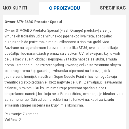
KAKO KUPITI
SPECIFIKACI
O PROIZVODU
Owner STV-36BO Predator Special
Owner STV-36BO Predator Special (Flash Orange) predstavlja seriju
vrhunskih trokrakih udica vrhunskog japanskog kvaliteta, specijalno
dizajniranih da pruže maksimalnu efikasnost u ribolovu grabljivica.
Bazirane na legendarnom i proverenom obliku ST-36, ove udice odlikuje
upečatljiv fluo-narandžasti premaz sa visokom UV refleksijom, koji u vodi
deluje kao vizuelni okidač i nepogrešiva tačka napada za štuku, smuđa i
soma. Izrađene su od izuzetno jakog kovanog čelika sa zaštitnim slojem
od crnog hroma koji garantuje vrhunsku otpornost na koroziju, dok
jedinstveni, hemijski naoštreni Super Needle Point vrhovi omogućavaju
trenutno i glatko probijanje i kroz najtvrđe čeljusti. Zahvaljujući savršenom
balansu, širokom luku koji minimalizuje procenat spadanja ribe i
besprekorno nanetoj boji koja ne utiče na oštrinu, ova serija je idealan izbor
za zamenu fabričkih udica na voblerima i džerkovima, kao i za izradu
efikasnih stinger sistema na krupnim silikoncima.
Pakovanje: 7 komada
Veličina: 2