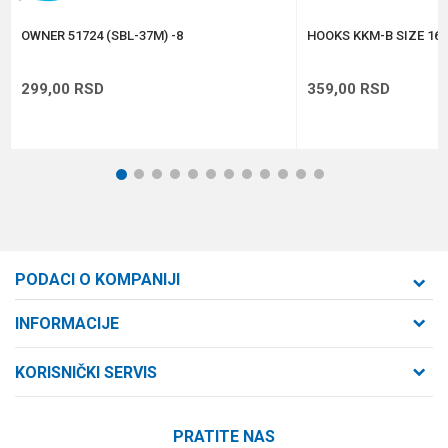
POŠALJI
OWNER 51724 (SBL-37M) -8
HOOKS KKM-B SIZE 16 
299,00
RSD
359,00
RSD
1
2
3
4
5
6
7
8
9
10
11
12
PODACI O KOMPANIJI
Formaxstore d.o.o
INFORMACIJE
O nama
Cara Dušana 47
KORISNIČKI SERVIS
21000 Novi Sad, Srbija
Zaposlenje
Uslovi korišćenja i prodaje
Saradnja
Telefon:
PRATITE NAS
Politika privatnosti
064/647-81-86
Kontakt