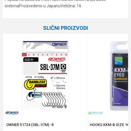
srebrnaProizvedeno u JapanuVeličina: 16
Karakteristika
Vrednost
Ime/Nadimak
Kategorija
Univerzalne udice
SLIČNI PROIZVODI
Brend
Daiwa
Email
Poruka
Anti-spam zaštita - izračunajte koliko je 6 - 1 :
POŠALJI
OWNER 51724 (SBL-37M) -8
HOOKS KKM-B SIZE 16 