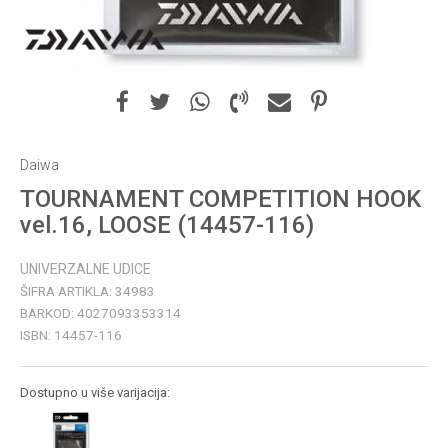
Daiwa
TOURNAMENT COMPETITION HOOK
vel.16, LOOSE (14457-116)
UNIVERZALNE UDICE
ŠIFRA ARTIKLA:
34983
BARKOD:
4027093353314
ISBN:
14457-116
Dostupno u više varijacija: