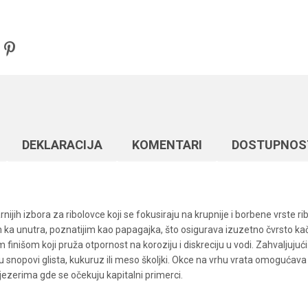
DEKLARACIJA
KOMENTARI
DOSTUPNOS
ijih izbora za ribolovce koji se fokusiraju na krupnije i borbene vrste r
im ka unutra, poznatijim kao papagajka, što osigurava izuzetno čvrsto 
 finišom koji pruža otpornost na koroziju i diskreciju u vodi. Zahvaljuju
snopovi glista, kukuruz ili meso školjki. Okce na vrhu vrata omogućava 
jezerima gde se očekuju kapitalni primerci.