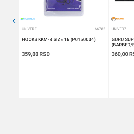
64765
UNIVERZALNE UDICE
66782
UNIVERZALNE UDICE
HOOKS KKM-B SIZE 16 (P0150004)
GURU SUPE
(BARBED/E
359,00
RSD
360,00
R
DODAJ U KORPU