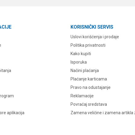
ACIJE
KORISNIČKI SERVIS
Uslovi korišćenja i prodaje
e
Politika privatnosti
Kako kupiti
Isporuka
itanja
Načini plaćanja
Plaćanje karticama
Pravo na odustajanje
program
Reklamacije
Povraćaj sredstava
re aplikacija
Zamena veličine i zamena artikla 