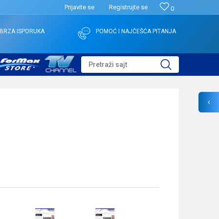
Prijavite se
Registrujte se
0
BRZA ISPORUKA
POMOĆ I NAJČEŠĆA PITANJA
Pretraži sajt