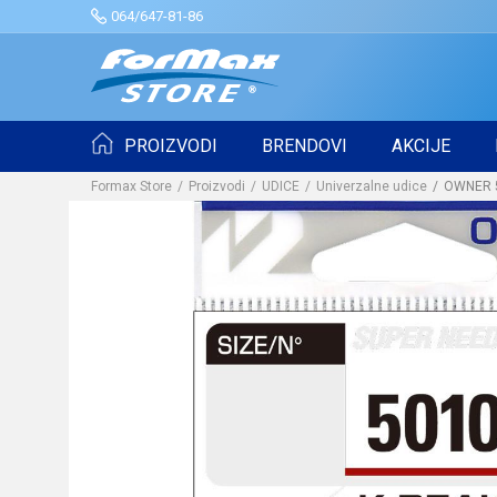
064/647-81-86
PROIZVODI
BRENDOVI
AKCIJE
Formax Store
Proizvodi
UDICE
Univerzalne udice
OWNER 