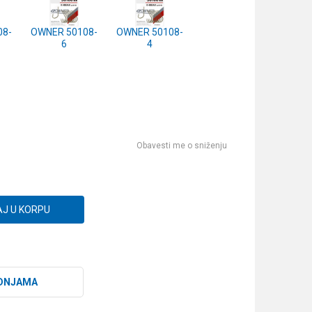
08-
OWNER 50108-
OWNER 50108-
6
4
Obavesti me o sniženju
J U KORPU
DNJAMA