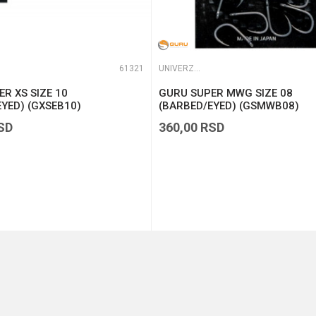
61321
UNIVERZALNE UDICE
R XS SIZE 10
GURU SUPER MWG SIZE 08
YED) (GXSEB10)
(BARBED/EYED) (GSMWB08)
SD
360,00
RSD
DODAJ U KORPU
DODAJ U KORPU