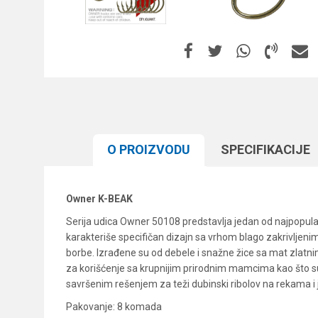
O PROIZVODU
SPECIFIKACIJЕ
Owner K-BEAK
Serija udica Owner 50108 predstavlja jedan od najpopularn
karakteriše specifičan dizajn sa vrhom blago zakrivljen
borbe. Izrađene su od debele i snažne žice sa mat zlatnim
za korišćenje sa krupnijim prirodnim mamcima kao što su 
savršenim rešenjem za teži dubinski ribolov na rekama i 
Pakovanje: 8 komada