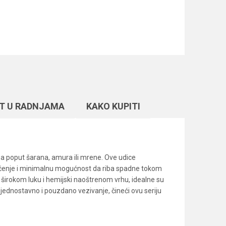
T U RADNJAMA
KAKO KUPITI
iba poput šarana, amura ili mrene. Ove udice
kačenje i minimalnu mogućnost da riba spadne tokom
ći širokom luku i hemijski naoštrenom vrhu, idealne su
jednostavno i pouzdano vezivanje, čineći ovu seriju