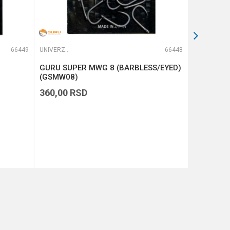
66449
UNIVERZALNE UDICE
66448
UNIVERZALNE UDICE
GURU SUPER MWG 8 (BARBLESS/EYED)
GURU QM1
(GSMW08)
360,00
RSD
510,00
R
DODAJ U KORPU