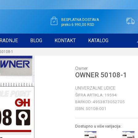
BESPLATNA DOSTAVA
preko 6.990,00 RSD
RADNJE
BLOG
KONTAKT
KATALOG
50108-1
Owner
OWNER 50108-1
UNIVERZALNE UDICE
ŠIFRA ARTIKLA:
19594
BARKOD:
4953873052705
ISBN:
50108-001
Dostupno u više varijacija: