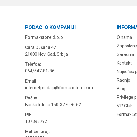
PODACI O KOMPANIJI
INFORM
Formaxstore d.o.o
O nama
Zaposlenj
Cara Dušana 47
21000 Novi Sad, Srbija
Saradnja
Kontakt
Telefon:
064/647-81-86
Najčešća p
Radnje
Email:
internetprodaja@formaxstore.com
Blog
Privilege 
Račun
Banka Intesa 160-377076-62
VIP Club
Formax Sto
PIB:
107393792
Matični broj: