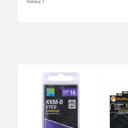
Veličina: 1
Karakteristika
Ime/Nadimak
Kategorija
Boja
Poruka
Brend
Pakovanje
Prečnik
Veličina
Anti-spam zaštita - izračunajt
POŠALJI