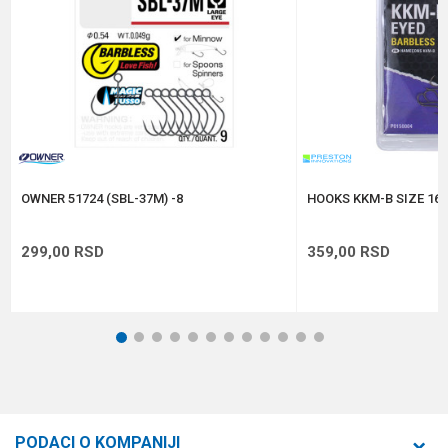
Anti-spam zaštita - izračunajte koliko je 2 + 3 :
POŠALJI
OWNER 51724 (SBL-37M) -8
HOOKS KKM-B SIZE 16 
299,00
RSD
359,00
RSD
1
2
3
4
5
6
7
8
9
10
11
12
PODACI O KOMPANIJI