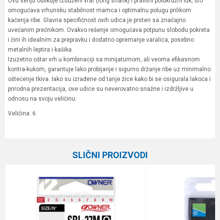
Ovu seriju odlikuje izduženi vrat (long shank) i pravilni polukružni luk, što
omogućava vrhunsku stabilnost mamca i optimalnu polugu prilikom
kačenja ribe. Glavna specifičnost ovih udica je prsten sa značajno
uvećanim prečnikom. Ovakvo rešenje omogućava potpunu slobodu pokreta
i čini ih idealnim za prepravku i dodatno opremanje varalica, posebno
metalnih leptira i kašika.
Izuzetno oštar vrh u kombinaciji sa minijaturnom, ali veoma efikasnom
kontra-kukom, garantuje lako probijanje i sigurno držanje ribe uz minimalno
oštećenje tkiva. Iako su izrađene od tanje žice kako bi se osigurala lakoća i
prirodna prezentacija, ove udice su neverovatno snažne i izdržljive u
odnosu na svoju veličinu.
Veličina: 6
Karakteristika
Vrednost
Ime/Nadimak
Kategorija
Univerzalne udice
SLIČNI PROIZVODI
Brend
Owner
Email
Poruka