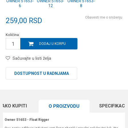
OWNER 51653-
OWNER 51653-
OWNER 51653-
6
12
8
Obavesti me o sniženju
259,00
RSD
Količina:
DODAJ U KORPU
Sačuvajte u listi želja
DOSTUPNOST U RADNJAMA
KAKO KUPITI
SPECIFIKACI
O PROIZVODU
Owner 51653 - Float Rigger