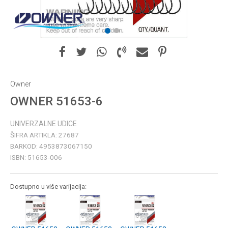
1
2
Owner
OWNER 51653-6
UNIVERZALNE UDICE
ŠIFRA ARTIKLA:
27687
BARKOD:
4953873067150
ISBN:
51653-006
Dostupno u više varijacija: