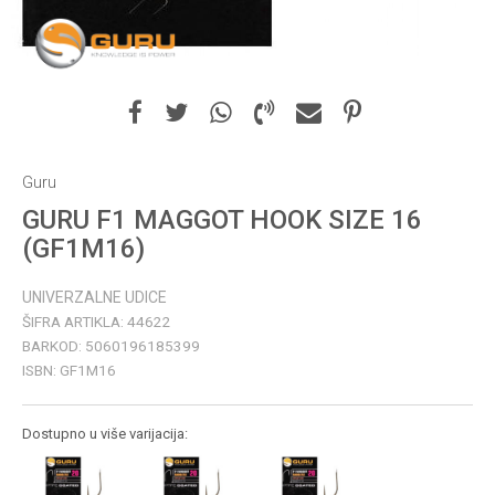
Guru
GURU F1 MAGGOT HOOK SIZE 16
(GF1M16)
UNIVERZALNE UDICE
ŠIFRA ARTIKLA:
44622
BARKOD:
5060196185399
ISBN:
GF1M16
Dostupno u više varijacija: