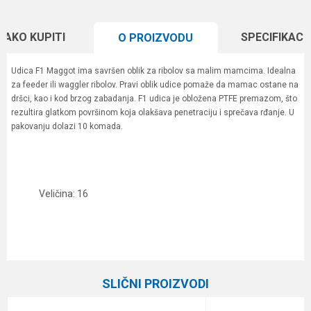
KAKO KUPITI
SPECIFIKACI
O PROIZVODU
Udica F1 Maggot ima savršen oblik za ribolov sa malim mamcima. Idealna
za feeder ili waggler ribolov. Pravi oblik udice pomaže da mamac ostane na
dršci, kao i kod brzog zabadanja. F1 udica je obložena PTFE premazom, što
rezultira glatkom površinom koja olakšava penetraciju i sprečava rđanje. U
pakovanju dolazi 10 komada.
Veličina: 16
Karakteristika
Vrednost
Ime/Nadimak
Kategorija
Univerzalne udice
SLIČNI PROIZVODI
Brend
Guru
Email