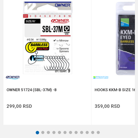
Tip
Bez kukice (barbless)
Poruka
Anti-spam zaštita - izračunajte koliko je 4 + 1 :
POŠALJI
OWNER 51724 (SBL-37M) -8
HOOKS KKM-B SIZE 16 
299,00
RSD
359,00
RSD
1
2
3
4
5
6
7
8
9
10
11
12