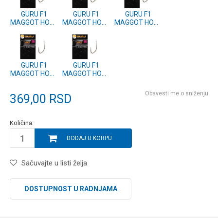
GURU F1
GURU F1
GURU F1
MAGGOT HOOK
MAGGOT HOOK
MAGGOT HOOK
SIZE 22
SIZE 20
SIZE 18
(GF1M22)
(GF1M20)
(GF1M18)
GURU F1
GURU F1
MAGGOT HOOK
MAGGOT HOOK
SIZE 16
SIZE 14
(GF1M16)
(GF1M14)
Obavesti me o sniženju
369,00
RSD
Količina:
DODAJ U KORPU
Sačuvajte u listi želja
DOSTUPNOST U RADNJAMA