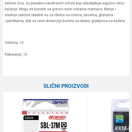
čelične žice, sa posebno naoštrenim vrhom koji obezbeđuje sigurno i brzo
kačenje. Mogu se koristiti sa gotovo svim vrstama mamaca. Manje i
srednje veličine idealne su za ribolov sa crvima, larvama, glistama
i partiklama, dok se veće dimenzije koriste za ribolov grabljivica na kedera.
Veličina: 10
Pakovanje: 16
Karakteristika
Vrednost
Ime/Nadimak
Kategorija
Univerzalne udice
SLIČNI PROIZVODI
Boja
Zlatna
Email
Brend
Owner
Pakovanje
16
Poruka
Prečnik
0.39 mm