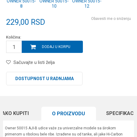
OWNER 50015-
OWNER 50015-
OWNER 50015-
8
10
12
Obavesti me o sniženju
229,00
RSD
Količina:
DODAJ U KORPU
Sačuvajte u listi želja
DOSTUPNOST U RADNJAMA
KAKO KUPITI
SPECIFIKACI
O PROIZVODU
Owner 50015 AJI-B udice važe za univerzalne modele sa širokom
primenom u ribolovu bele ribe. Izrađene su od tanke, ali jake Hi-Carbon