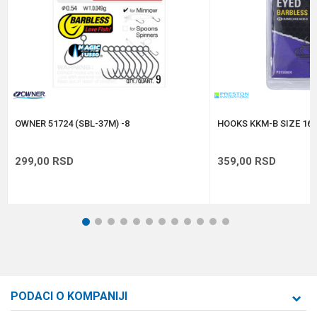
Veličina
10
Anti-spam zaštita - izračunajte koliko je 9 - 4 :
POŠALJI
OWNER 51724 (SBL-37M) -8
HOOKS KKM-B SIZE 16 
299,00
RSD
359,00
RSD
1
2
3
4
5
6
7
8
9
10
11
12
PODACI O KOMPANIJI