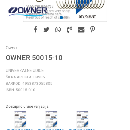
1
2
Owner
OWNER 50015-10
UNIVERZALNE UDICE
ŠIFRA ARTIKLA:
09985
BARKOD:
4953873055805
ISBN:
50015-010
Dostupno u više varijacija: