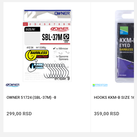
Boja
Hologram
Email
Brend
Owner
Pakovanje
5
Poruka
Prečnik
0.99 mm
Veličina
1/0
Anti-spam zaštita - izračunajte koliko je 9 - 4 :
POŠALJI
OWNER 51724 (SBL-37M) -8
HOOKS KKM-B SIZE 16 
299,00
RSD
359,00
RSD