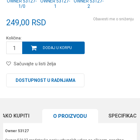
OWNER 53127-
OWNER 53127-
OWNER 53127-
1/0
1
2
Obavesti me o sniženju
249,00
RSD
Količina:
DODAJ U KORPU
Sačuvajte u listi želja
DOSTUPNOST U RADNJAMA
KAKO KUPITI
SPECIFIKACI
O PROIZVODU
Owner 53127