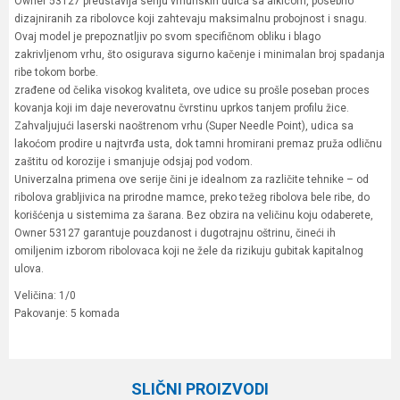
Owner 53127 predstavlja seriju vrhunskih udica sa alkicom, posebno
dizajniranih za ribolovce koji zahtevaju maksimalnu probojnost i snagu.
Ovaj model je prepoznatljiv po svom specifičnom obliku i blago
zakrivljenom vrhu, što osigurava sigurno kačenje i minimalan broj spadanja
ribe tokom borbe.
zrađene od čelika visokog kvaliteta, ove udice su prošle poseban proces
kovanja koji im daje neverovatnu čvrstinu uprkos tanjem profilu žice.
Zahvaljujući laserski naoštrenom vrhu (Super Needle Point), udica sa
lakoćom prodire u najtvrđa usta, dok tamni hromirani premaz pruža odličnu
zaštitu od korozije i smanjuje odsjaj pod vodom.
Univerzalna primena ove serije čini je idealnom za različite tehnike – od
ribolova grabljivica na prirodne mamce, preko težeg ribolova bele ribe, do
korišćenja u sistemima za šarana. Bez obzira na veličinu koju odaberete,
Owner 53127 garantuje pouzdanost i dugotrajnu oštrinu, čineći ih
omiljenim izborom ribolovaca koji ne žele da rizikuju gubitak kapitalnog
ulova.
Veličina: 1/0
Pakovanje: 5 komada
Karakteristika
Vrednost
Ime/Nadimak
Kategorija
Univerzalne udice
SLIČNI PROIZVODI