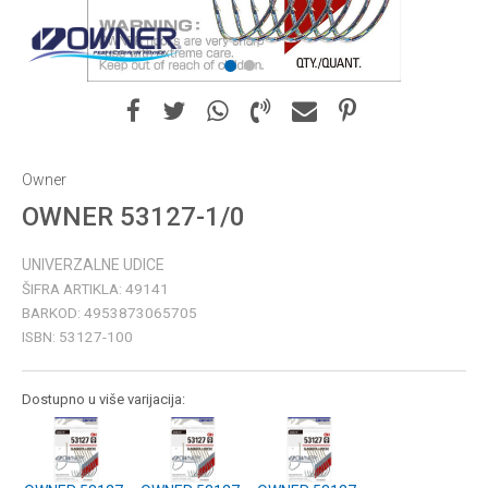
1
2
Owner
OWNER 53127-1/0
UNIVERZALNE UDICE
ŠIFRA ARTIKLA:
49141
BARKOD:
4953873065705
ISBN:
53127-100
Dostupno u više varijacija: