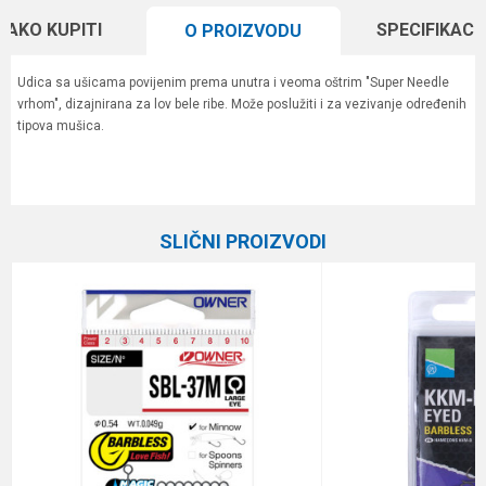
KAKO KUPITI
SPECIFIKACI
O PROIZVODU
Udica sa ušicama povijenim prema unutra i veoma oštrim "Super Needle
vrhom", dizajnirana za lov bele ribe. Može poslužiti i za vezivanje određenih
tipova mušica.
Karakteristika
Vrednost
Ime/Nadimak
Kategorija
Univerzalne udice
SLIČNI PROIZVODI
Boja
braon
Email
Brend
Owner
Pakovanje
13
Poruka
Prečnik
0.39 mm
Veličina
16