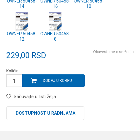
OWNER 50458-
OWNER 50458-
OWNER 50458-
14
16
10
OWNER 50458-
OWNER 50458-
12
8
Obavesti me o sniženju
229,00
RSD
Količina:
DODAJ U KORPU
Sačuvajte u listi želja
DOSTUPNOST U RADNJAMA