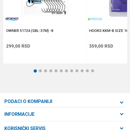
Anti-spam zaštita - izračunajte koliko je 6 - 1 :
POŠALJI
OWNER 51724 (SBL-37M) -8
HOOKS KKM-B SIZE 16 
299,00
RSD
359,00
RSD
1
2
3
4
5
6
7
8
9
10
11
12
PODACI O KOMPANIJI
Formaxstore d.o.o
INFORMACIJE
O nama
Cara Dušana 47
KORISNIČKI SERVIS