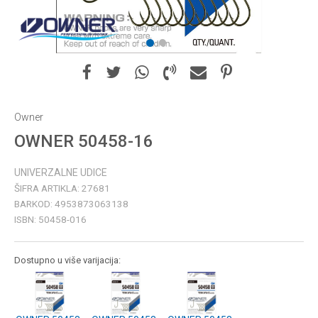
1
2
Owner
OWNER 50458-16
UNIVERZALNE UDICE
ŠIFRA ARTIKLA:
27681
BARKOD:
4953873063138
ISBN:
50458-016
Dostupno u više varijacija: