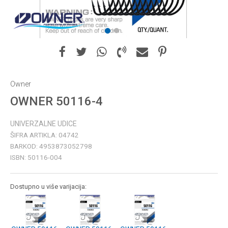
1
2
Owner
OWNER 50116-4
UNIVERZALNE UDICE
ŠIFRA ARTIKLA:
04742
BARKOD:
4953873052798
ISBN:
50116-004
Dostupno u više varijacija: