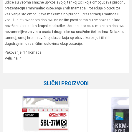
udice su veoma snažne uprkos svojoj tankoj žici koja omogućava prirodnu
prezentaciju i minimalno oštećenje živih mamaca. Poseduje pločicu za
vezivanje što omogućava maksimalno prirodnu prezentaciju mamca u
vodi. U slatkovodnom ribolovu na našim prostorima su se pokazale kao
savršen izbor za lov krupnije babuške i šarana, dok su u morskom ribolovu
nezamenljive za vrstu orada i druge ribe sa snažnim čeljustima. Dolaze u
tamnoj, crnoj hrom završnoj obradi koja sprečava koroziju i čini ih
dugotrajnim u različitim uslovima eksploatacije.
Pakovanje: 14 komada
Veličina: 4
Karakteristika
Vrednost
Ime/Nadimak
Kategorija
Univerzalne udice
SLIČNI PROIZVODI
Boja
Crna
Email
Brend
Owner
Pakovanje
14
Poruka
Prečnik
0.68 mm