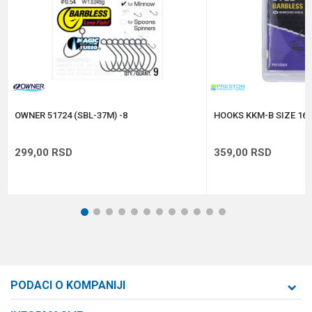
Veličina
4
Anti-spam zaštita - izračunajte koliko je 6 - 1 :
POŠALJI
OWNER 51724 (SBL-37M) -8
HOOKS KKM-B SIZE 16 
299,00
RSD
359,00
RSD
1
2
3
4
5
6
7
8
9
10
11
12
PODACI O KOMPANIJI
Formaxstore d.o.o