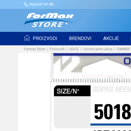
064/647-81-86
PROIZVODI
BRENDOVI
AKCIJE
Formax Store
Proizvodi
UDICE
Univerzalne udice
OWNER 