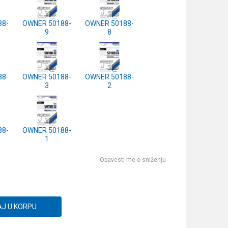
88-
OWNER 50188-
OWNER 50188-
9
8
88-
OWNER 50188-
OWNER 50188-
3
2
88-
OWNER 50188-
1
Obavesti me o sniženju
J U KORPU