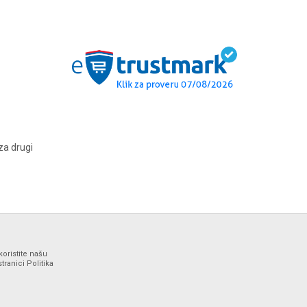
za drugi
koristite našu
ranici Politika