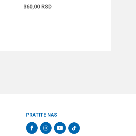
360,00
RSD
510,00
R
DODAJ U KORPU
PRATITE NAS