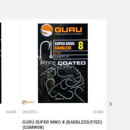
66449
UNIVERZALNE UDICE
66448
UNIVERZALNE UDICE
GURU SUPER MWG 8 (BARBLESS/EYED)
GURU QM1
(GSMW08)