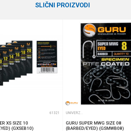
SLIČNI PROIZVODI
5
1.07 mm
2
te koliko je 4 + 1 :
61321
UNIVERZALNE UDICE
R XS SIZE 10
GURU SUPER MWG SIZE 08
YED) (GXSEB10)
(BARBED/EYED) (GSMWB08)