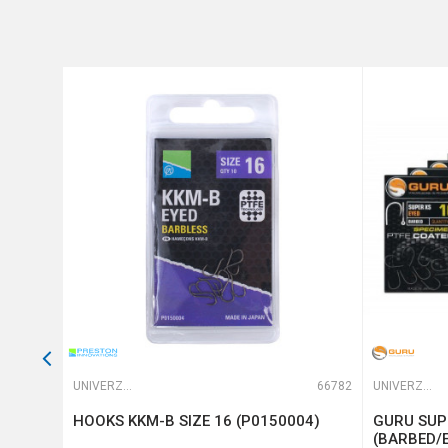
Pakovanje
Prečnik
Veličina
Anti-spam zaštita - izračunaj
POŠALJI
64765
UNIVERZALNE UDICE
66782
UNIVERZALNE UDICE
HOOKS KKM-B SIZE 16 (P0150004)
GURU SUPE
(BARBED/E