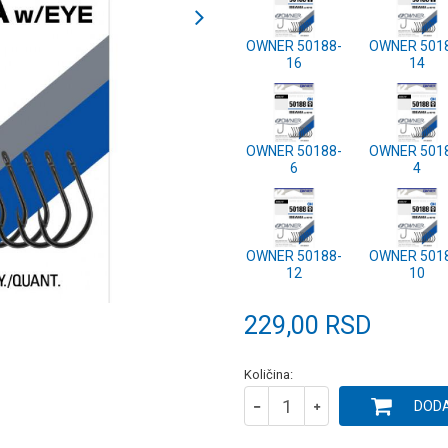
OWNER 50188-
OWNER 501
16
14
OWNER 50188-
OWNER 501
6
4
OWNER 50188-
OWNER 501
12
10
229,00
RSD
Količina:
DODA