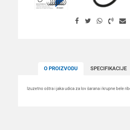
O PROIZVODU
SPECIFIKACIJЕ
Izuzetno oštra i jaka udica za lov šarana i krupne bele ri
Karakteristika
Ime/Nadimak
Kategorija
Boja
Poruka
Brend