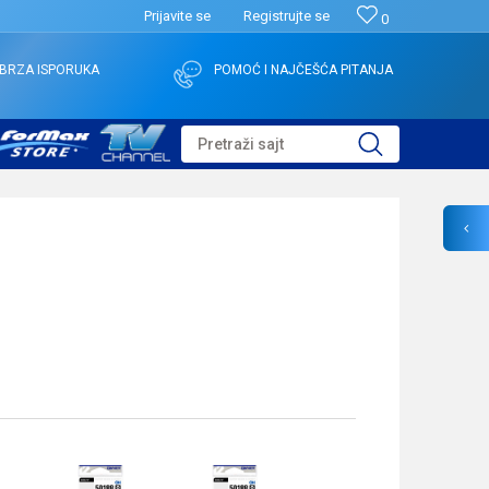
Prijavite se
Registrujte se
0
BRZA ISPORUKA
POMOĆ I NAJČEŠĆA PITANJA
Pretraži sajt