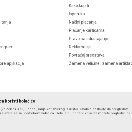
Kako kupiti
Isporuka
itanja
Načini plaćanja
Plaćanje karticama
Pravo na odustajanje
program
Reklamacije
Povraćaj sredstava
re aplikacija
Zamena veličine i zamena artikla 
a koristi kolačiće
s (kolačiće) u cilju poboljšanja korisničkog iskustva. Ukoliko nastavite da pregledate i 
 slažete se sa upotrebom kolačića. Detalje o upotrebi kolačića možete pogledati na st