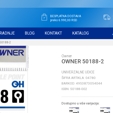
BESPLATNA DOSTAVA
preko 6.990,00 RSD
RADNJE
BLOG
KONTAKT
KATALOG
50188-2
Owner
OWNER 50188-2
UNIVERZALNE UDICE
ŠIFRA ARTIKLA:
04780
BARKOD:
4953873054044
ISBN:
50188-002
Dostupno u više varijacija: