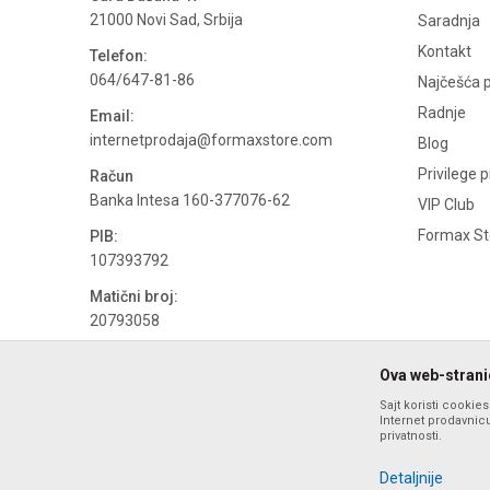
21000 Novi Sad, Srbija
Saradnja
Kontakt
Telefon:
064/647-81-86
Najčešća p
Radnje
Email:
internetprodaja@formaxstore.com
Blog
Privilege 
Račun
Banka Intesa 160-377076-62
VIP Club
Formax Sto
PIB:
107393792
Matični broj:
20793058
PDV broj
Ova web-stranic
694500884
Sajt koristi cookie
Internet prodavnicu
privatnosti.
Detaljnije