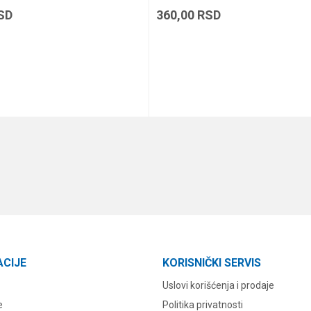
SD
360,00
RSD
DODAJ U KORPU
DODAJ U KORPU
ACIJE
KORISNIČKI SERVIS
Uslovi korišćenja i prodaje
e
Politika privatnosti