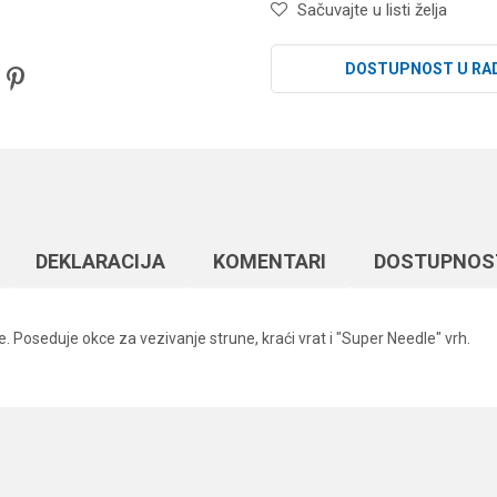
Sačuvajte u listi želja
DOSTUPNOST U RA
DEKLARACIJA
KOMENTARI
DOSTUPNOS
be. Poseduje okce za vezivanje strune, kraći vrat i "Super Needle" vrh.
Vrednost
Email
Univerzalne udice
crni hrom
Owner