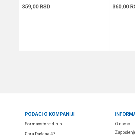
359,00
RSD
360,00
R
DODAJ U KORPU
PODACI O KOMPANIJI
INFORM
Formaxstore d.o.o
O nama
Zaposlenj
Cara Dušana 47