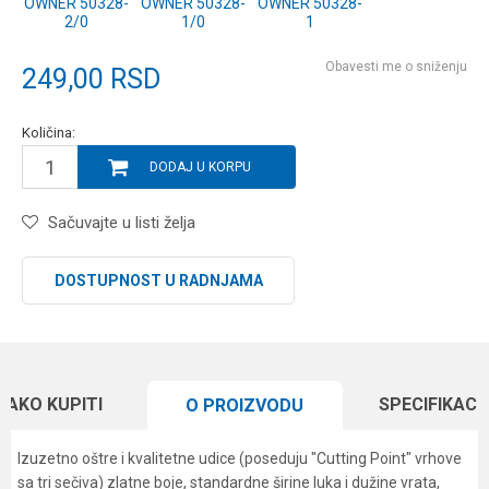
OWNER 50328-
OWNER 50328-
OWNER 50328-
2/0
1/0
1
Obavesti me o sniženju
249,00
RSD
Količina:
DODAJ U KORPU
Sačuvajte u listi želja
DOSTUPNOST U RADNJAMA
KAKO KUPITI
SPECIFIKACI
O PROIZVODU
Izuzetno oštre i kvalitetne udice (poseduju "Cutting Point" vrhove
sa tri sečiva) zlatne boje, standardne širine luka i dužine vrata,