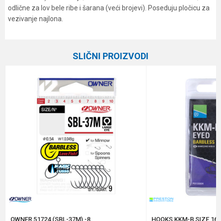
odlične za lov bele ribe i šarana (veći brojevi). Poseduju pločicu za
vezivanje najlona.
Karakteristika
Vrednost
Ime/Nadimak
Kategorija
Univerzalne udice
SLIČNI PROIZVODI
Boja
Zlatna
Email
Brend
Owner
Pakovanje
7
Poruka
Prečnik
0.99 mm
Veličina
2/0
Anti-spam zaštita - izračunajte koliko je 4 + 1 :
POŠALJI
OWNER 51724 (SBL-37M) -8
HOOKS KKM-B SIZE 16 