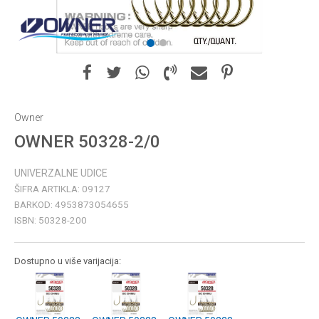
1
2
Owner
OWNER 50328-2/0
UNIVERZALNE UDICE
ŠIFRA ARTIKLA:
09127
BARKOD:
4953873054655
ISBN:
50328-200
Dostupno u više varijacija: