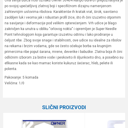
Ova serija udica nosi oznaku Owner 50404 Nanpo Gure-S i prepoznatljiva je
po svojoj upečatljivoj zlatnoj boji i specifičnom dizajnu namenjenom
zahtevnijim uslovima ribolova. Karakteriše ih kratak vrat, širok, savršeno
zaobljen luk i veoma jak i robustan profil žice, što ih čini izuzetno otpornim
na savijanje i deformacije pod velikim opterećenjem. Vrh udice je blago
zakrivljen ka unutra u obliku "orlovog nokta" i opremljen je Super Needle
Point tehnologijom koja garantuje izuzetnu oštrinu i lako prodiranje u
čeljust ribe. Zbog svoje snage i stabilnosti, ove udice su idealne za ribolov
na rekama i brzim vodama, gde se često očekuje borba sa krupnijim
primercima ribe poput šarana, mrene, deverike i babuške. Zlatna boja ih čini
odličnim izborom za bistre vode i peskovito ili šljunkovito dno, a posebno su
efikasne kada se kao mamac koriste kukuruz šećerac, hleb, pelete ili
polenta.
Pakovanje: 5 komada
Veličina: 1/0
Karakteristika
Vrednost
Ime/Nadimak
Kategorija
Univerzalne udice
SLIČNI PROIZVODI
Boja
Zlatna
Email
Brend
Owner