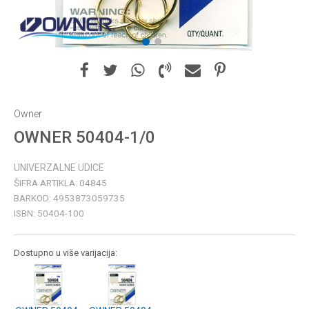
1
2
Owner
OWNER 50404-1/0
UNIVERZALNE UDICE
ŠIFRA ARTIKLA:
04845
BARKOD:
4953873059735
ISBN:
50404-100
Dostupno u više varijacija: