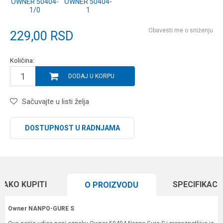
OWNER 50404-
OWNER 50404-
1/0
1
Obavesti me o sniženju
229,00
RSD
Količina:
DODAJ U KORPU
Sačuvajte u listi želja
DOSTUPNOST U RADNJAMA
KAKO KUPITI
SPECIFIKACI
O PROIZVODU
Owner NANPO-GURE S