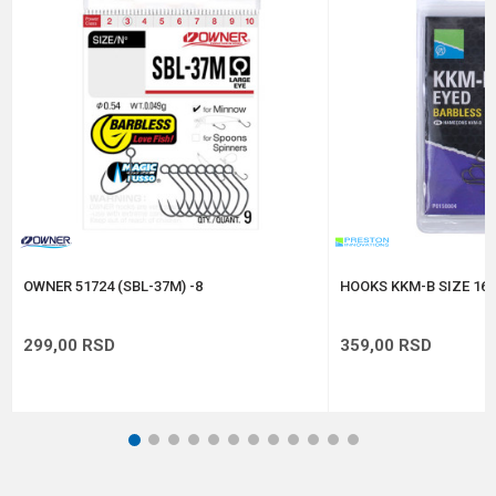
Pakovanje
5
Poruka
Prečnik
1.07 mm
Veličina
1/0
Anti-spam zaštita - izračunajte koliko je 6 - 1 :
POŠALJI
OWNER 51724 (SBL-37M) -8
HOOKS KKM-B SIZE 16 
299,00
RSD
359,00
RSD
1
2
3
4
5
6
7
8
9
10
11
12