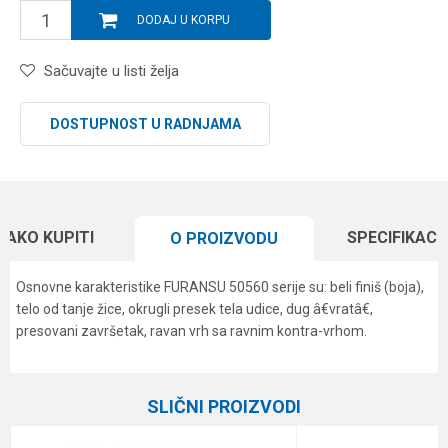
DODAJ U KORPU
Sačuvajte u listi želja
DOSTUPNOST U RADNJAMA
KAKO KUPITI
SPECIFIKACI
O PROIZVODU
Osnovne karakteristike FURANSU 50560 serije su: beli finiš (boja),
telo od tanje žice, okrugli presek tela udice, dug â€vratâ€,
presovani završetak, ravan vrh sa ravnim kontra-vrhom.
Karakteristika
Vrednost
Ime/Nadimak
Kategorija
Univerzalne udice
SLIČNI PROIZVODI
Boja
bela, Nikl
Email