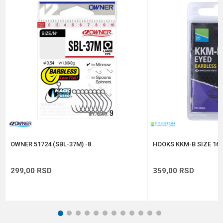
Brend
Owner
Pakovanje
17
Poruka
Prečnik
0.51 mm
Veličina
10
Anti-spam zaštita - izračunajte koliko je 4 + 1 :
POŠALJI
OWNER 51724 (SBL-37M) -8
HOOKS KKM-B SIZE 16 
299,00
RSD
359,00
RSD
1
2
3
4
5
6
7
8
9
10
11
12