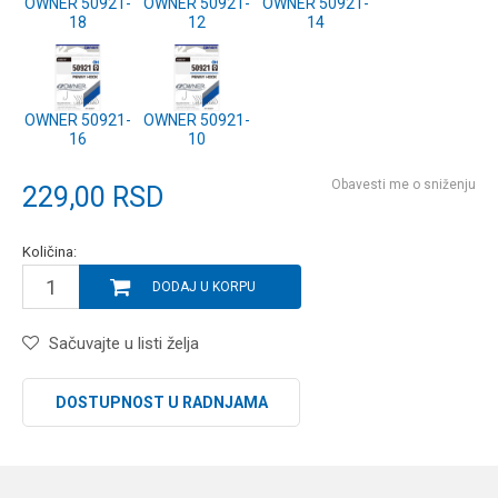
OWNER 50921-
OWNER 50921-
OWNER 50921-
18
12
14
OWNER 50921-
OWNER 50921-
16
10
Obavesti me o sniženju
229,00
RSD
Količina:
DODAJ U KORPU
Sačuvajte u listi želja
DOSTUPNOST U RADNJAMA