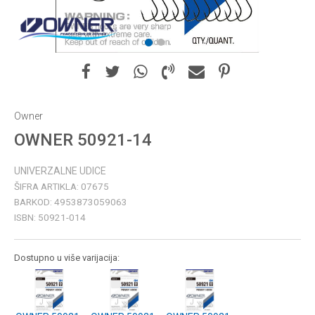
1
2
Owner
OWNER 50921-14
UNIVERZALNE UDICE
ŠIFRA ARTIKLA:
07675
BARKOD:
4953873059063
ISBN:
50921-014
Dostupno u više varijacija: