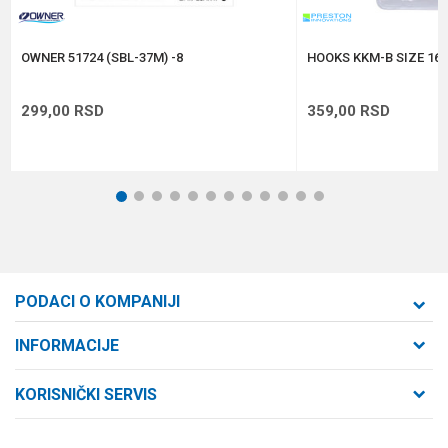
POŠALJI
OWNER 51724 (SBL-37M) -8
HOOKS KKM-B SIZE 16 
299,00
RSD
359,00
RSD
1
2
3
4
5
6
7
8
9
10
11
12
PODACI O KOMPANIJI
Formaxstore d.o.o
INFORMACIJE
O nama
Cara Dušana 47
KORISNIČKI SERVIS
21000 Novi Sad, Srbija
Zaposlenje
Uslovi korišćenja i prodaje
Saradnja
Telefon: