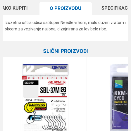
KAKO KUPITI
SPECIFIKACI
O PROIZVODU
Izuzetno oštra udica sa Super Needle vrhom, malo dužim vratom i
okcem za vezivanje najlona, dizajnirana za lov bele ribe.
Karakteristika
Vrednost
Ime/Nadimak
Kategorija
Univerzalne udice
SLIČNI PROIZVODI
Boja
crni hrom
Email
Brend
Owner
Pakovanje
11
Poruka
Prečnik
0.37 mm
Veličina
14
Anti-spam zaštita - izračunajte koliko je 2 + 3 :