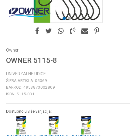
1
2
Owner
OWNER 5115-8
UNIVERZALNE UDICE
ŠIFRA ARTIKLA:
05069
BARKOD:
4953873002809
ISBN:
5115-031
Dostupno u više varijacija: