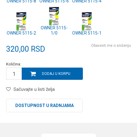
OWNER 5115-8
OWNER 5115-6
OWNER 5115-4
OWNER 5115-
OWNER 5115-2
1/0
OWNER 5115-1
Obavesti me o sniženju
320,00
RSD
Količina:
DODAJ U KORPU
Sačuvajte u listi želja
DOSTUPNOST U RADNJAMA