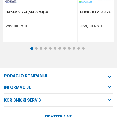
POŠALJI
OWNER 51724 (SBL-37M) -8
HOOKS KKM-B SIZE 16 
299,00
RSD
359,00
RSD
1
2
3
4
5
6
7
8
9
10
11
12
PODACI O KOMPANIJI
Formaxstore d.o.o
INFORMACIJE
O nama
Cara Dušana 47
KORISNIČKI SERVIS
21000 Novi Sad, Srbija
Zaposlenje
Uslovi korišćenja i prodaje
Saradnja
Telefon:
PRATITE NAS