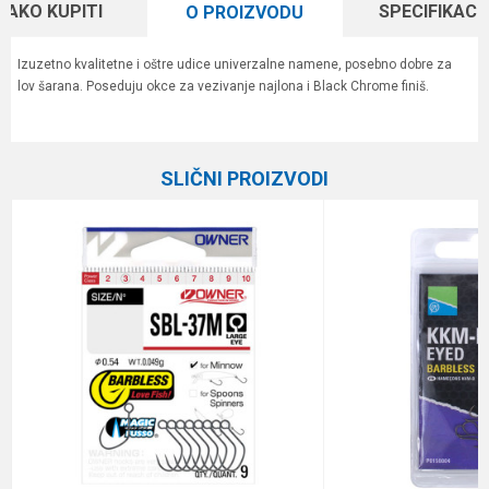
KAKO KUPITI
SPECIFIKACI
O PROIZVODU
Izuzetno kvalitetne i oštre udice univerzalne namene, posebno dobre za
lov šarana. Poseduju okce za vezivanje najlona i Black Chrome finiš.
Karakteristika
Vrednost
Ime/Nadimak
Kategorija
Univerzalne udice
SLIČNI PROIZVODI
Boja
crni hrom
Email
Brend
Owner
Pakovanje
10
Poruka
Veličina
8
Anti-spam zaštita - izračunajte koliko je 2 + 3 :