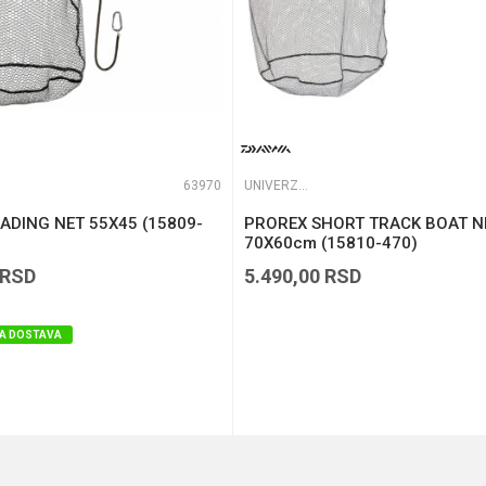
63970
UNIVERZALNI MEREDOVI
ADING NET 55X45 (15809-
PROREX SHORT TRACK BOAT N
70X60cm (15810-470)
RSD
5.490,00
RSD
A DOSTAVA
DODAJ U KORPU
DODAJ U KORPU