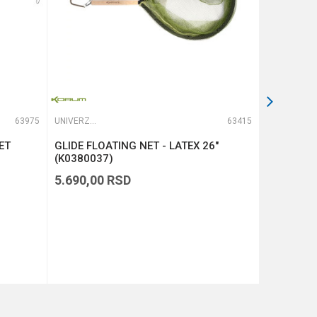
63975
UNIVERZALNI MEREDOVI
63415
UNIVERZALNI MEREDOVI
ET
GLIDE FLOATING NET - LATEX 26"
ATTACK M
(K0380037)
45x40cm
5.690,00
RSD
1.490,00
DODAJ U KORPU