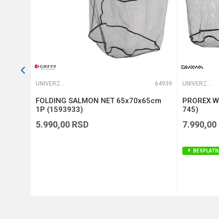
44230
UNIVERZALNI MEREDOVI
64939
UNIVERZALNI MEREDOVI
70cm -
FOLDING SALMON NET 65x70x65cm
PROREX W
1P (1593933)
745)
5.990,00
RSD
7.990,00
BESPLATN
DODAJ U KORPU