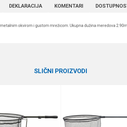
DEKLARACIJA
KOMENTARI
DOSTUPNOS
ma, metalnim okvirom i gustom mrežicom. Ukupna dužina meredova 2.90m
Vrednost
Email
Univerzalni meredovi
Formax
SLIČNI PROIZVODI
e koliko je 6 - 1 :