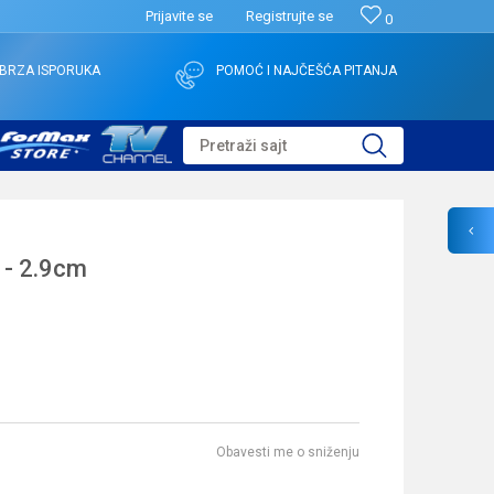
Prijavite se
Registrujte se
0
BRZA ISPORUKA
POMOĆ I NAJČEŠĆA PITANJA
Pretraži sajt
- 2.9cm
Obavesti me o sniženju