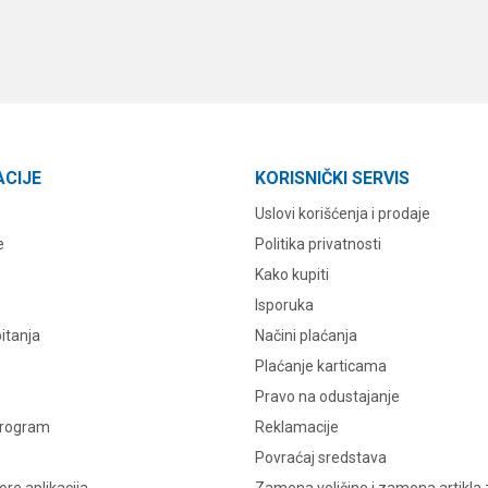
ACIJE
KORISNIČKI SERVIS
Uslovi korišćenja i prodaje
e
Politika privatnosti
Kako kupiti
Isporuka
itanja
Načini plaćanja
Plaćanje karticama
Pravo na odustajanje
program
Reklamacije
Povraćaj sredstava