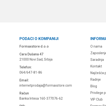
PODACI O KOMPANIJI
INFORM
Formaxstore d.o.o
O nama
Zaposlenj
Cara Dušana 47
21000 Novi Sad, Srbija
Saradnja
Kontakt
Telefon:
064/647-81-86
Najčešća p
Radnje
Email:
internetprodaja@formaxstore.com
Blog
Privilege 
Račun
Banka Intesa 160-377076-62
VIP Club