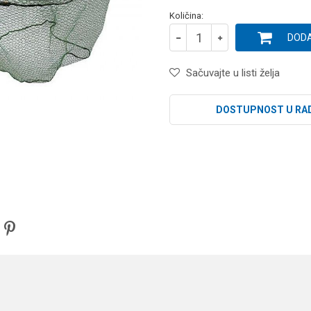
Količina:
DODA
Sačuvajte u listi želja
DOSTUPNOST U RA