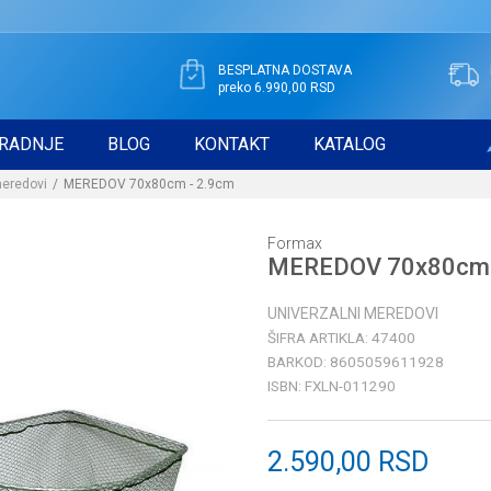
BESPLATNA DOSTAVA
preko 6.990,00 RSD
RADNJE
BLOG
KONTAKT
KATALOG
meredovi
MEREDOV 70x80cm - 2.9cm
Formax
MEREDOV 70x80cm 
UNIVERZALNI MEREDOVI
ŠIFRA ARTIKLA:
47400
BARKOD:
8605059611928
ISBN:
FXLN-011290
2.590,00
RSD