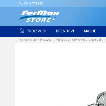
064/647-81-86
PROIZVODI
BRENDOVI
AKCIJE
Formax Store
Proizvodi
MEREDOVI I ČUVARKE
Univerzalni 