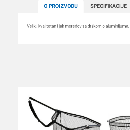
O PROIZVODU
SPECIFIKACIJЕ
Veliki, kvalitetan i jak meredov sa drškom o aluminiju
Karakteristika
Ime/Nadimak
Kategorija
Brend
Poruka
Anti-spam zaštita - izračunajt
POŠALJI