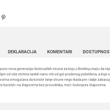
DEKLARACIJA
KOMENTARI
DOSTUPNOS
tpuno nova generacija ribolovačkih struna za koju u Berkleyu kažu da nije p
vljen od više stotina tankih nano-niti od gel-predenog polietilena, a koje
cima omogućava da koriste tanje strune nego ikada pre i dalje zabacuju, 
e koristiti i na štapovima bez provodnika, meč i bolonjeze štapovima.
Vrednost
Email
Upredene strune