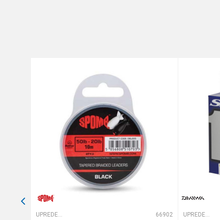
Brend
Poruka
Dužina
Nosivost
Prečnik
Anti-spam zaštita - izračunajt
POŠALJI
65822
UPREDENE STRUNE
66902
UPREDENE STRUNE