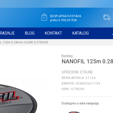
BESPLATNA DOSTAVA
preko 6.990,00 RSD
RADNJE
BLOG
KONTAKT
KATALOG
L 125m 0.28mm CLEAR (1278269)
Berkley
NANOFIL 125m 0.2
UPREDENE STRUNE
ŠIFRA ARTIKLA:
31124
BARKOD:
028632621134
ISBN:
1278269
Dostupno u više varijacija: