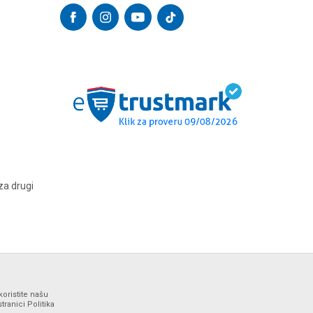
za drugi
koristite našu
ranici Politika