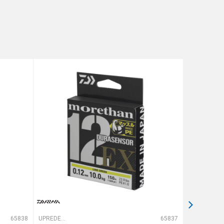
65838
UPREDENE STRUNE
65837
UPREDENE STRUNE