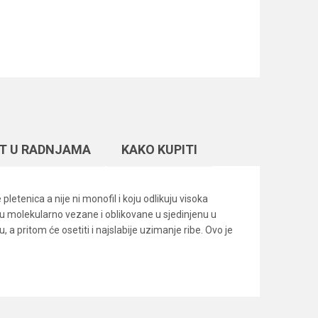
T U RADNJAMA
KAKO KUPITI
letenica a nije ni monofil i koju odlikuju visoka
 su molekularno vezane i oblikovane u sjedinjenu u
a pritom će osetiti i najslabije uzimanje ribe. Ovo je