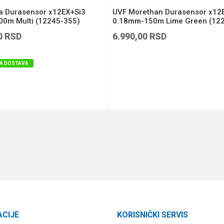
ga Durasensor x12EX+Si3
UVF Morethan Durasensor x12
0m Multi (12245-355)
0.18mm-150m Lime Green (12
118)
0
RSD
6.990,00
RSD
A DOSTAVA
DODAJ U KORPU
DODAJ U KORPU
ACIJE
KORISNIČKI SERVIS