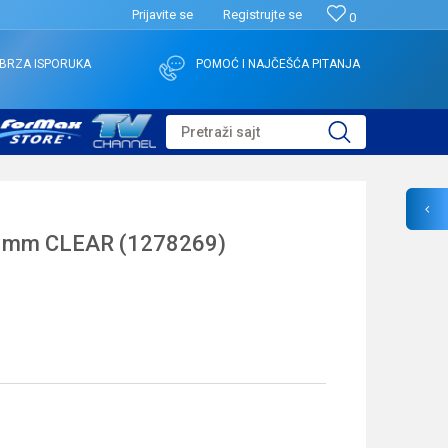
Prijavite se
Registrujte se
0
BRZA ISPORUKA
POMOĆ I NAJČEŠĆA PITANJA
Pretraži sajt
8mm CLEAR (1278269)