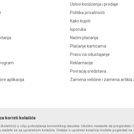
Uslovi korišćenja i prodaje
e
Politika privatnosti
Kako kupiti
Isporuka
itanja
Načini plaćanja
Plaćanje karticama
Pravo na odustajanje
program
Reklamacije
Povraćaj sredstava
re aplikacija
Zamena veličine i zamena artikla 
a koristi kolačiće
s (kolačiće) u cilju poboljšanja korisničkog iskustva. Ukoliko nastavite da pregledate i 
 slažete se sa upotrebom kolačića. Detalje o upotrebi kolačića možete pogledati na st