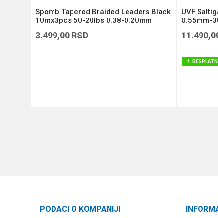
Si3
Spomb Tapered Braided Leaders Black
UVF Salti
)
10mx3pcs 50-20lbs 0.38-0.20mm
0.55mm-30
(DBL005)
3.499,00
RSD
11.490,0
BESPLATN
DODAJ U KORPU
PODACI O KOMPANIJI
INFORM