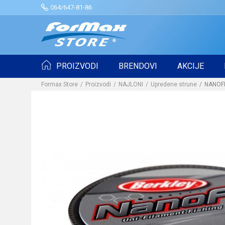
064/647-81-86
PROIZVODI
BRENDOVI
AKCIJE
Formax Store
Proizvodi
NAJLONI
Upredene strune
NANOFI