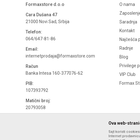
Formaxstore d.o.o
O nama
Zaposlenj
Cara Dušana 47
21000 Novi Sad, Srbija
Saradnja
Kontakt
Telefon:
064/647-81-86
Najčešća p
Radnje
Email:
internetprodaja@formaxstore.com
Blog
Privilege 
Račun
Banka Intesa 160-377076-62
VIP Club
Formax Sto
PIB:
107393792
Matični broj:
20793058
PDV broj
Ova web-stranic
694500884
Sajt koristi cookie
Internet prodavnicu