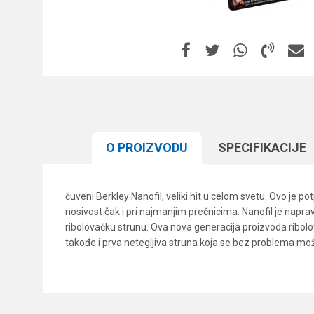
O PROIZVODU
SPECIFIKACIJЕ
čuveni Berkley Nanofil, veliki hit u celom svetu. Ovo je po
nosivost čak i pri najmanjim prečnicima. Nanofil je napra
ribolovačku strunu. Ova nova generacija proizvoda ribolov
takođe i prva netegljiva struna koja se bez problema mož
Karakteristika
Ime/Nadimak
Kategorija