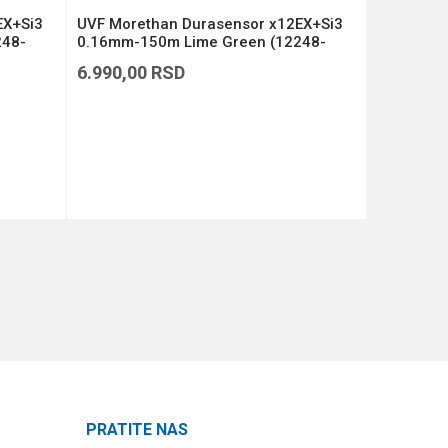
EX+Si3
UVF Morethan Durasensor x12EX+Si3
UVF More
248-
0.16mm-150m Lime Green (12248-
0.14mm-1
116)
114)
6.990,00
RSD
6.990,00
DODAJ U KORPU
PRATITE NAS