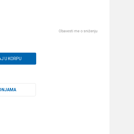
Obavesti me o sniženju
J U KORPU
DNJAMA