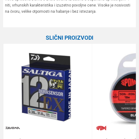
niti, vrhunskih karakteristika i izuzetno povoljne cene. Visoke je nosivosti
na čvoru, velike otpornosti na habanje i bez istezanja.
Karakteristika
Vrednost
Ime/Nadimak
Kategorija
Upredene strune
SLIČNI PROIZVODI
Brend
Daiwa
Email
Dužina
135 m
Nosivost
12.4 kg
Poruka
Prečnik
0.21 mm
Anti-spam zaštita - izračunajte koliko je 4 + 1 :