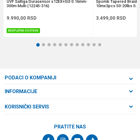
POŠALJI
UVF Saltiga Durasensor x12EX+Si3 0.16mm-
Spomb Tapered Braide
300m Multi (12245-316)
10mx3pcs 50-20lbs 0.3
9.990,00
RSD
3.499,00
RSD
BESPLATNA DOSTAVA
1
2
3
4
5
6
7
8
9
10
11
12
PODACI O KOMPANIJI
Formaxstore d.o.o
INFORMACIJE
O nama
Cara Dušana 47
KORISNIČKI SERVIS
21000 Novi Sad, Srbija
Zaposlenje
Uslovi korišćenja i prodaje
Saradnja
Telefon:
PRATITE NAS
Politika privatnosti
064/647-81-86
Kontakt
Kako kupiti
Najčešća pitanja
Email: