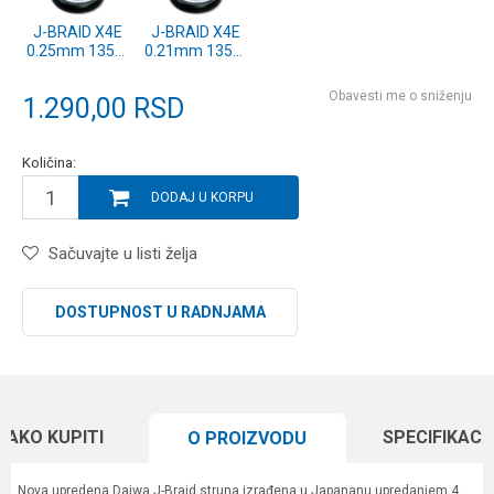
J-BRAID X4E
J-BRAID X4E
0.25mm 135m
0.21mm 135m
DARK GREEN
DARK GREEN
(12741-025)
(12741-021)
Obavesti me o sniženju
1.290,00
RSD
Količina:
DODAJ U KORPU
Sačuvajte u listi želja
DOSTUPNOST U RADNJAMA
KAKO KUPITI
SPECIFIKACI
O PROIZVODU
Nova upredena Daiwa J-Braid struna izrađena u Japananu upredanjem 4