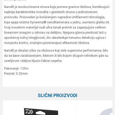
Nanofil je revolucionarna struna koja pomera granice ribolova, kombinujući
najbolje karakteristike monofila i upredenih struna u jedinstvenom
proizvodu. Proizveden je korišćenjem napredne Unifilament tehnologije,
koja spaja stotine Dyneema® nanofilamenata u jednu, savršeno glatku nit.
Ovaj inovativni materijal nudi ultra tanak prečnik sa zapanjujuće velikom
linearnom snagom u odnosu na debljinu. Njegova glavna prednost leži u
apsolutnoj nultoj istegljivosti, što obezbeđuje trenutnu detekciju ugriza i
munjevitu kontru, značajno povećavajući efikasnost ribolova.
Nanofil je idealan izbor za ribolovce koji žele superiorne performanse, bilo
da se bave varaličarenjem, fiderom ili bilo kojom drugom tehnikom gde su
osetljivost i daljina ključni faktori uspeha.
Pakovanje: 125m
Prečnik: 0.25mm
Karakteristika
Vrednost
Ime/Nadimak
Kategorija
Upredene strune
SLIČNI PROIZVODI
Brend
Berkley
Email
Dužina
125 m