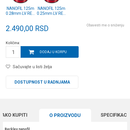
NANOFIL 125m
NANOFIL 125m
0.28mm LV RED
0.25mm LV RED
(1294676)
(1294675)
Obavesti me o sniženju
2.490,00
RSD
Količina:
DODAJ U KORPU
Sačuvajte u listi želja
DOSTUPNOST U RADNJAMA
KAKO KUPITI
SPECIFIKACI
O PROIZVODU
Berkley nanofil