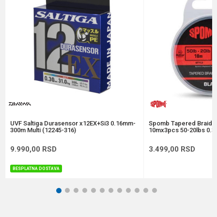
Nosivost
17.027 kg
Poruka
Prečnik
0.25 mm
Anti-spam zaštita - izračunajte koliko je 4 + 1 :
POŠALJI
UVF Saltiga Durasensor x12EX+Si3 0.16mm-
Spomb Tapered Braide
300m Multi (12245-316)
10mx3pcs 50-20lbs 0.3
9.990,00
RSD
3.499,00
RSD
BESPLATNA DOSTAVA
1
2
3
4
5
6
7
8
9
10
11
12