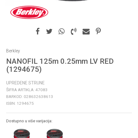
Berkley
NANOFIL 125m 0.25mm LV RED
(1294675)
UPREDENE STRUNE
ŠIFRA ARTIKLA:
47083
BARKOD:
028632638613
ISBN:
1294675
Dostupno u više varijacija: