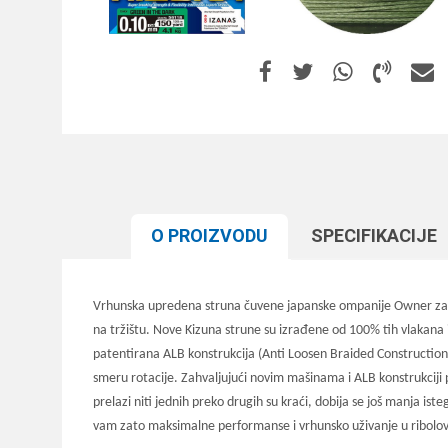
O PROIZVODU
SPECIFIKACIJЕ
Vrhunska upredena struna čuvene japanske ompanije Owner za čij
na tržištu. Nove Kizuna strune su izrađene od 100% tih vlakana i
patentirana ALB konstrukcija (Anti Loosen Braided Construction)
smeru rotacije. Zahvaljujući novim mašinama i ALB konstrukciji p
prelazi niti jednih preko drugih su kraći, dobija se još manja i
vam zato maksimalne performanse i vrhunsko uživanje u ribolo