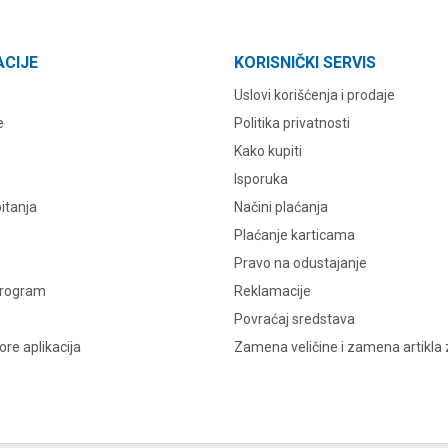
ACIJE
KORISNIČKI SERVIS
Uslovi korišćenja i prodaje
e
Politika privatnosti
Kako kupiti
Isporuka
itanja
Načini plaćanja
Plaćanje karticama
Pravo na odustajanje
program
Reklamacije
Povraćaj sredstava
re aplikacija
Zamena veličine i zamena artikla 