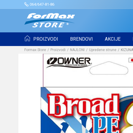
064/647-81-86
PROIZVODI
BRENDOVI
AKCIJE
Formax Store
Proizvodi
NAJLONI
Upredene strune
KIZUNA