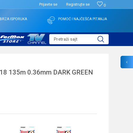
Prijavite se
Registrujte se
0
BRZA ISPORUKA
POMOĆ I NAJČEŠĆA PITANJA
Pretraži sajt
118 135m 0.36mm DARK GREEN