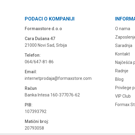
PODACI O KOMPANIJI
INFORM
Formaxstore d.o.o
O nama
Zaposlenj
Cara Dušana 47
21000 Novi Sad, Srbija
Saradnja
Kontakt
Telefon:
064/647-81-86
Najčešća p
Radnje
Email:
internetprodaja@formaxstore.com
Blog
Privilege 
Račun
Banka Intesa 160-377076-62
VIP Club
Formax Sto
PIB:
107393792
Matični broj:
20793058