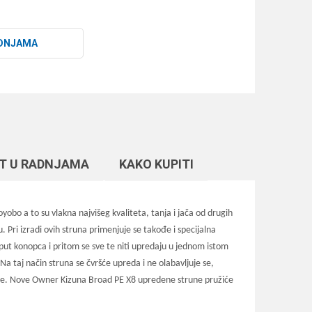
DNJAMA
T U RADNJAMA
KAKO KUPITI
bo a to su vlakna najvišeg kvaliteta, tanja i jača od drugih
 Pri izradi ovih struna primenjuje se takođe i specijalna
put konopca i pritom se sve te niti upredaju u jednom istom
Na taj način struna se čvršće upreda i ne olabavljuje se,
 strune. Nove Owner Kizuna Broad PE X8 upredene strune pružiće