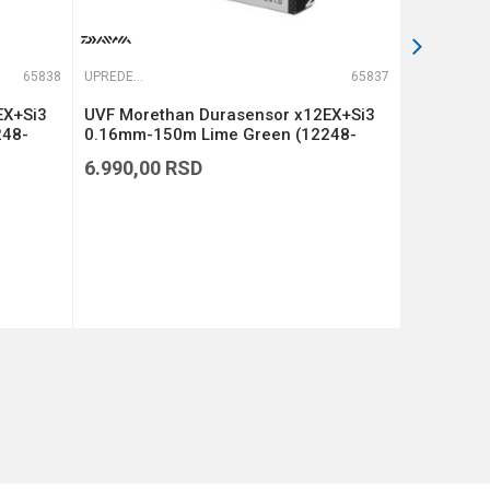
65838
UPREDENE STRUNE
65837
UPREDENE STRUNE
EX+Si3
UVF Morethan Durasensor x12EX+Si3
UVF More
248-
0.16mm-150m Lime Green (12248-
0.14mm-1
116)
114)
6.990,00
RSD
6.990,00
DODAJ U KORPU