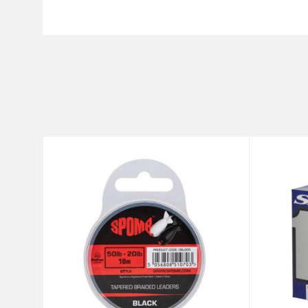
Karakteristika
Ime/Nadimak
Kategorija
Brend
Poruka
Dužina
Nosivost
Prečnik
Anti-spam zaštita - izračunaj
POŠALJI