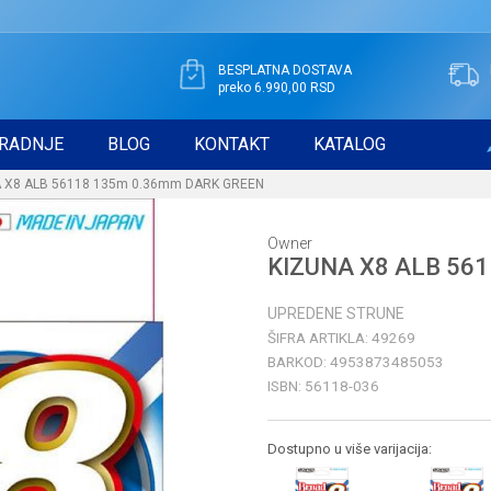
BESPLATNA DOSTAVA
preko 6.990,00 RSD
RADNJE
BLOG
KONTAKT
KATALOG
 X8 ALB 56118 135m 0.36mm DARK GREEN
Owner
KIZUNA X8 ALB 56
UPREDENE STRUNE
ŠIFRA ARTIKLA:
49269
BARKOD:
4953873485053
ISBN:
56118-036
Dostupno u više varijacija: