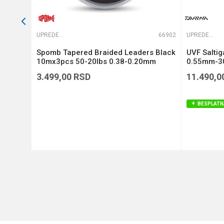
65822
UPREDENE STRUNE
66902
UPREDENE STRUNE
Si3
Spomb Tapered Braided Leaders Black
UVF Salti
)
10mx3pcs 50-20lbs 0.38-0.20mm
0.55mm-30
(DBL005)
3.499,00
RSD
11.490,0
BESPLATN
DODAJ U KORPU