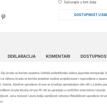
Sačuvajte u listi želja
DOSTUPNOST U RA
DEKLARACIJA
KOMENTARI
DOSTUPNOS
u izradu se koriste posebna IZANAS polietilenska vlakna japanske kompanije Toyo
 za njihovu izradu se koriste posebne mašine projektovane i napravljene u Japanu.
. Naime, klasične upredene strune se izrađuju upredanjem više niti u u jednu po
rilikom izrade Kizuna struna PE niti se upredaju u različitim smerovima rotacije. 
stegljivost, veća nosivost i puno bolja osetljivost odnosno fleksibilnost upredene
vu!