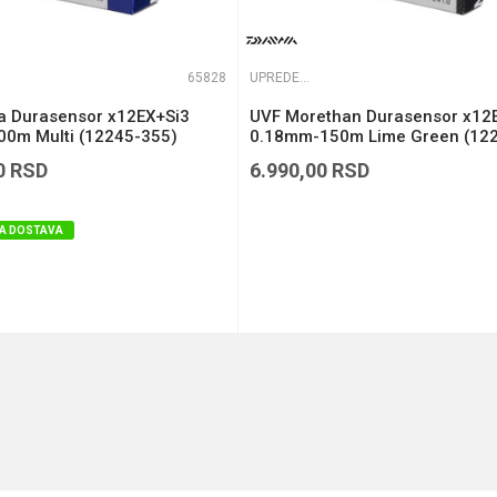
65828
UPREDENE STRUNE
ga Durasensor x12EX+Si3
UVF Morethan Durasensor x12
0m Multi (12245-355)
0.18mm-150m Lime Green (12
118)
0
RSD
6.990,00
RSD
A DOSTAVA
DODAJ U KORPU
DODAJ U KORPU