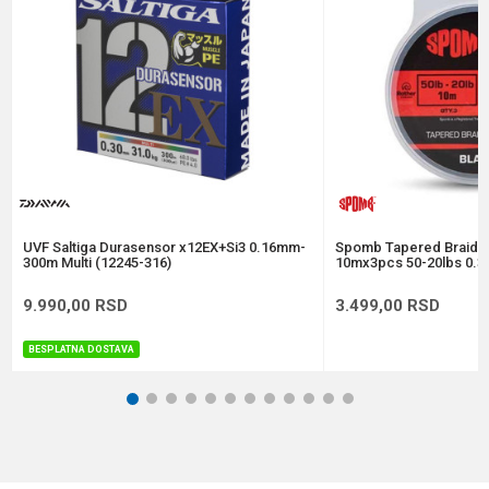
Prečnik
0.12 mm
Anti-spam zaštita - izračunajte koliko je 4 + 1 :
POŠALJI
UVF Saltiga Durasensor x12EX+Si3 0.16mm-
Spomb Tapered Braide
300m Multi (12245-316)
10mx3pcs 50-20lbs 0.3
9.990,00
RSD
3.499,00
RSD
BESPLATNA DOSTAVA
1
2
3
4
5
6
7
8
9
10
11
12