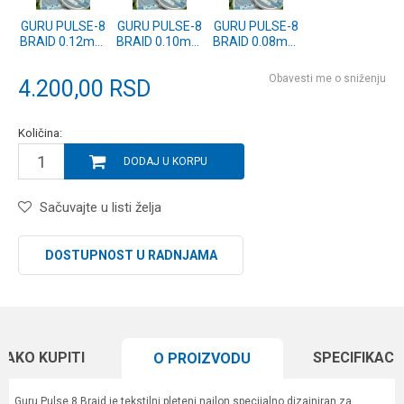
GURU PULSE-8
GURU PULSE-8
GURU PULSE-8
BRAID 0.12mm
BRAID 0.10mm
BRAID 0.08mm
150m
150m
150m
(GPULB12)
(GPULB10)
(GPULB8)
Obavesti me o sniženju
4.200,00
RSD
Količina:
DODAJ U KORPU
Sačuvajte u listi želja
DOSTUPNOST U RADNJAMA
KAKO KUPITI
SPECIFIKACI
O PROIZVODU
Guru Pulse 8 Braid je tekstilni pleteni najlon specijalno dizajniran za