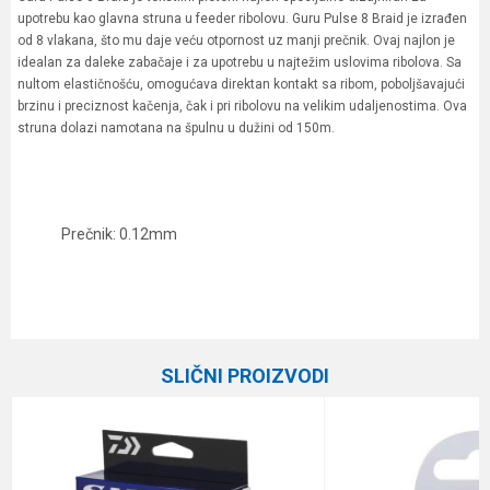
upotrebu kao glavna struna u feeder ribolovu. Guru Pulse 8 Braid je izrađen
od 8 vlakana, što mu daje veću otpornost uz manji prečnik. Ovaj najlon je
idealan za daleke zabačaje i za upotrebu u najtežim uslovima ribolova. Sa
nultom elastičnošću, omogućava direktan kontakt sa ribom, poboljšavajući
brzinu i preciznost kačenja, čak i pri ribolovu na velikim udaljenostima. Ova
struna dolazi namotana na špulnu u dužini od 150m.
Prečnik: 0.12mm
Karakteristika
Vrednost
Ime/Nadimak
Kategorija
Upredene strune
SLIČNI PROIZVODI
Brend
Guru
Email
Dužina
150 m
Nosivost
10.8 kg
Poruka