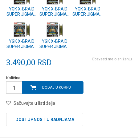
YGK X-BRAID
YGK X-BRAID
YGK X-BRAID
SUPER JIGMAN
SUPER JIGMAN
SUPER JIGMAN
X8 200m #1.2
X8 200m #2
X8 200m #0.8
25lb
35lb
16lb
YGK X-BRAID
YGK X-BRAID
SUPER JIGMAN
SUPER JIGMAN
X8 200m #1
X8 200m #1.5
20lb
30lb
Obavesti me o sniženju
3.490,00
RSD
Količina:
DODAJ U KORPU
Sačuvajte u listi želja
DOSTUPNOST U RADNJAMA