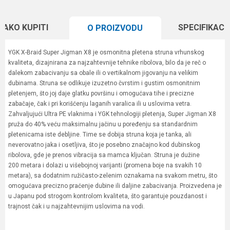
KAKO KUPITI
SPECIFIKACI
O PROIZVODU
YGK X-Braid Super Jigman X8 je osmonitna pletena struna vrhunskog
kvaliteta, dizajnirana za najzahtevnije tehnike ribolova, bilo da je reč o
dalekom zabacivanju sa obale ili o vertikalnom jigovanju na velikim
dubinama. Struna se odlikuje izuzetno čvrstim i gustim osmonitnim
pletenjem, što joj daje glatku površinu i omogućava tihe i precizne
zabačaje, čak i pri korišćenju laganih varalica ili u uslovima vetra.
Zahvaljujući Ultra PE vlaknima i YGK tehnologiji pletenja, Super Jigman X8
pruža do 40% veću maksimalnu jačinu u poređenju sa standardnim
pletenicama iste debljine. Time se dobija struna koja je tanka, ali
neverovatno jaka i osetljiva, što je posebno značajno kod dubinskog
ribolova, gde je prenos vibracija sa mamca ključan. Struna je dužine
200 metara i dolazi u višebojnoj varijanti (promena boje na svakih 10
metara), sa dodatnim ružičasto-zelenim oznakama na svakom metru, što
omogućava precizno praćenje dubine ili daljine zabacivanja. Proizvedena je
u Japanu pod strogom kontrolom kvaliteta, što garantuje pouzdanost i
trajnost čak i u najzahtevnijim uslovima na vodi.