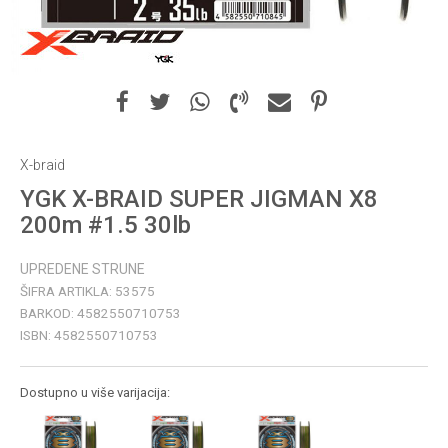
X-braid
YGK X-BRAID SUPER JIGMAN X8
200m #1.5 30lb
UPREDENE STRUNE
ŠIFRA ARTIKLA:
53575
BARKOD:
4582550710753
ISBN:
4582550710753
Dostupno u više varijacija: