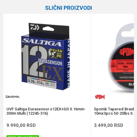
Kategorija
Upredene strune
SLIČNI PROIZVODI
Brend
Daiwa
Email
Dužina
270 m
Nosivost
7.0 kg
Poruka
Prečnik
0.10 mm
Anti-spam zaštita - izračunajte koliko je 2 + 3 :
POŠALJI
UVF Saltiga Durasensor x12EX+Si3 0.16mm-
Spomb Tapered Braide
300m Multi (12245-316)
10mx3pcs 50-20lbs 0.3
9.990,00
RSD
3.499,00
RSD