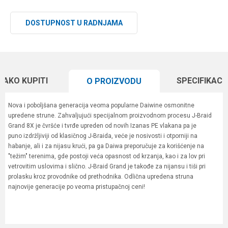
DOSTUPNOST U RADNJAMA
KAKO KUPITI
SPECIFIKACI
O PROIZVODU
Nova i poboljšana generacija veoma popularne Daiwine osmonitne
upredene strune. Zahvaljujući specijalnom proizvodnom procesu J-Braid
Grand 8X je čvršće i tvrđe upreden od novih Izanas PE vlakana pa je
puno izdržljiviji od klasičnog J-Braida, veće je nosivosti i otporniji na
habanje, ali i za nijasu krući, pa ga Daiwa preporučuje za korišćenje na
"težim" terenima, gde postoji veća opasnost od krzanja, kao i za lov pri
vetrovitim uslovima i slično. J-Braid Grand je takođe za nijansu i tiši pri
prolasku kroz provodnike od prethodnika. Odlična upredena struna
najnovije generacije po veoma pristupačnoj ceni!
Karakteristika
Vrednost
Ime/Nadimak