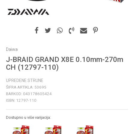
Daiwa
J-BRAID GRAND X8E 0.10mm-270m
CH (12797-110)
UPREDENE STRUNE
ŠIFRA ARTIKLA:
53695
BARKOD:
043178605424
ISBN:
12797-110
Dostupno u više varijacija: