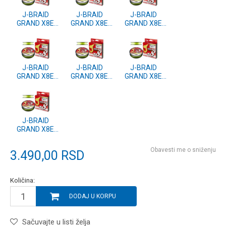
J-BRAID
J-BRAID
J-BRAID
GRAND X8E
GRAND X8E
GRAND X8E
0.24mm-270m
0.20mm-270m
0.18mm-270m
CH (12797-124)
CH (12797-120)
CH (12797-118)
J-BRAID
J-BRAID
J-BRAID
GRAND X8E
GRAND X8E
GRAND X8E
0.16mm-270m
0.13mm-270m
0.10mm-270m
CH (12797-116)
CH (12797-113)
CH (12797-110)
J-BRAID
GRAND X8E
0.06mm-270m
CH (12797-106)
Obavesti me o sniženju
3.490,00
RSD
Količina:
DODAJ U KORPU
Sačuvajte u listi želja