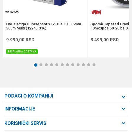
Anti-spam zaštita - izračunajte koliko je 2 + 3 :
POŠALJI
UVF Saltiga Durasensor x12EX+Si3 0.16mm-
Spomb Tapered Braide
300m Multi (12245-316)
10mx3pcs 50-20lbs 0.3
9.990,00
RSD
3.499,00
RSD
BESPLATNA DOSTAVA
1
2
3
4
5
6
7
8
9
10
11
12
PODACI O KOMPANIJI
Formaxstore d.o.o
INFORMACIJE
O nama
Cara Dušana 47
KORISNIČKI SERVIS
21000 Novi Sad, Srbija
Zaposlenje