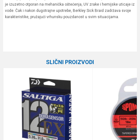
je izuzetno otporan na mehanička oštećenja, UV zrake i hemijske uticaje iz
vode. Čak i nakon dugotrajne upotrebe, Berkley Sick Braid zadržava svoje
karakteristike, pružajući vrhunsku pouzdanost u svim situacijama.
Karakteristika
Vrednost
Ime/Nadimak
Kategorija
Upredene strune
SLIČNI PROIZVODI
Brend
Berkley
Email
Dužina
270 m
Nosivost
46.3 kg
Poruka
Prečnik
0.39 mm