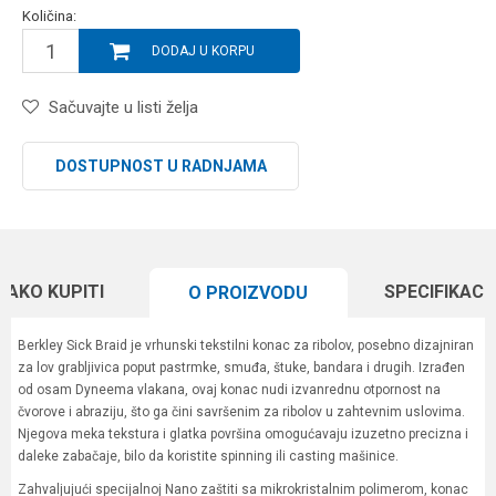
Količina:
DODAJ U KORPU
Sačuvajte u listi želja
DOSTUPNOST U RADNJAMA
KAKO KUPITI
SPECIFIKACI
O PROIZVODU
Berkley Sick Braid je vrhunski tekstilni konac za ribolov, posebno dizajniran
za lov grabljivica poput pastrmke, smuđa, štuke, bandara i drugih. Izrađen
od osam Dyneema vlakana, ovaj konac nudi izvanrednu otpornost na
čvorove i abraziju, što ga čini savršenim za ribolov u zahtevnim uslovima.
Njegova meka tekstura i glatka površina omogućavaju izuzetno precizna i
daleke zabačaje, bilo da koristite spinning ili casting mašinice.
Zahvaljujući specijalnoj Nano zaštiti sa mikrokristalnim polimerom, konac