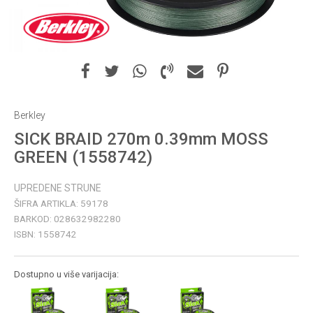
Berkley
SICK BRAID 270m 0.39mm MOSS
GREEN (1558742)
UPREDENE STRUNE
ŠIFRA ARTIKLA:
59178
BARKOD:
028632982280
ISBN:
1558742
Dostupno u više varijacija: