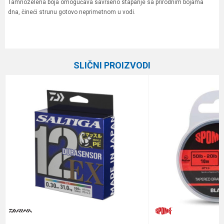
Tamnozelena boja omogućava savršeno stapanje sa prirodnim bojama
dna, čineći strunu gotovo neprimetnom u vodi.
Karakteristika
Vrednost
Ime/Nadimak
Kategorija
Upredene strune
SLIČNI PROIZVODI
Brend
Berkley
Email
Dužina
150 m
Nosivost
20.9 kg
Poruka
Prečnik
0.16 mm
Anti-spam zaštita - izračunajte koliko je 9 - 4 :