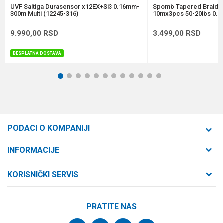
POŠALJI
UVF Saltiga Durasensor x12EX+Si3 0.16mm-
Spomb Tapered Braide
300m Multi (12245-316)
10mx3pcs 50-20lbs 0.3
9.990,00
RSD
3.499,00
RSD
BESPLATNA DOSTAVA
1
2
3
4
5
6
7
8
9
10
11
12
PODACI O KOMPANIJI
Formaxstore d.o.o
INFORMACIJE
O nama
Cara Dušana 47
KORISNIČKI SERVIS
21000 Novi Sad, Srbija
Zaposlenje
Uslovi korišćenja i prodaje
Saradnja
Telefon:
PRATITE NAS
Politika privatnosti
064/647-81-86
Kontakt
Kako kupiti