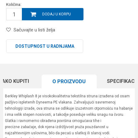
Količina:
DODAJ U KORPU
Sačuvajte u listi želja
DOSTUPNOST U RADNJAMA
KAKO KUPITI
SPECIFIKACI
O PROIZVODU
Berkley Whiplash 8 je visokokvalitetna tekstilna struna izrađena od osam
pažljivo ispletenih Dyneema PE vlakana. Zahvaljujući savremenoj
tehnologiji izrade, ova struna se odlikuje izuzetnom otpornošću na habanje
i ima velik stepen nosivosti, a takodje poseduje veliku snagu na čvoru.
Glatka i ravnomerno obrađena površina omogućava tihe i
precizne zabačaje, dok njena izdržljivost pruža pouzdanost u
najzahtevnijim uslovima, bilo da pecaš u slatkoj ili slanoj vodi.