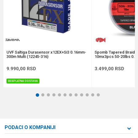
Anti-spam zaštita - izračunajte koliko je 6 - 1 :
POŠALJI
UVF Saltiga Durasensor x12EX+Si3 0.16mm-
Spomb Tapered Braide
300m Multi (12245-316)
10mx3pcs 50-20lbs 0.3
9.990,00
RSD
3.499,00
RSD
BESPLATNA DOSTAVA
1
2
3
4
5
6
7
8
9
10
11
12
PODACI O KOMPANIJI
Formaxstore d.o.o