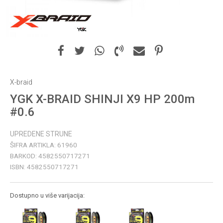
X-braid
YGK X-BRAID SHINJI X9 HP 200m
#0.6
UPREDENE STRUNE
ŠIFRA ARTIKLA:
61960
BARKOD:
4582550717271
ISBN:
4582550717271
Dostupno u više varijacija: