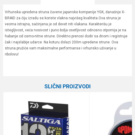
Vrhunska upredena struna čuvene japanske kompanije YGK, današnje X-
BRAID za čiju izradu se koriste vlakna najvišeg kvaliteta.Ova struna je
veoma istrajna, sačinjena je od devet niti vlakana. Karakterišu je
istegljivost, veća nosivost i puno bolja osetljivost odnosno otpornija je na
habanje od osmo-nitne strune. Direktno prenosi dodir sa dnom i registruje
čak i najslabije udarce. Na koturu dolazi 200m upredene strune. Ova
struna pružiće vam maksimalne performanse i vrhunsko uživanje u
ribolovu!
Karakteristika
Vrednost
Ime/Nadimak
Kategorija
Upredene strune
SLIČNI PROIZVODI
Brend
X-braid
Email
Poruka