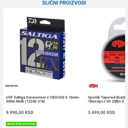
SLIČNI PROIZVODI
Brend
Daiwa
Email
Dužina
300 m
Prečnik
0.10 mm
Poruka
Anti-spam zaštita - izračunajte koliko je 6 - 1 :
POŠALJI
UVF Saltiga Durasensor x12EX+Si3 0.16mm-
Spomb Tapered Braide
300m Multi (12245-316)
10mx3pcs 50-20lbs 0.3
9.990,00
RSD
3.499,00
RSD
BESPLATNA DOSTAVA