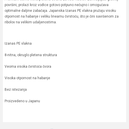
površini, prolazi kroz vođice gotovo potpuno nečujno i omogućava
optimalne daljine zabačaja. Japanska Izanas PE vlakna pružaju visoku
otpornost na habanje i veliku linearnu čvrstoću, što je čini savršenom za
ribolov na velikim udaljenostima.
Izanas PE vlakna
8-nitna, okruglo pletena struktura
Veoma visoka čvrstoća čvora
Visoka otpornost na habanje
Bez istezanja
Proizvedeno u Japanu
Karakteristika
Vrednost
Ime/Nadimak
Kategorija
Upredene strune