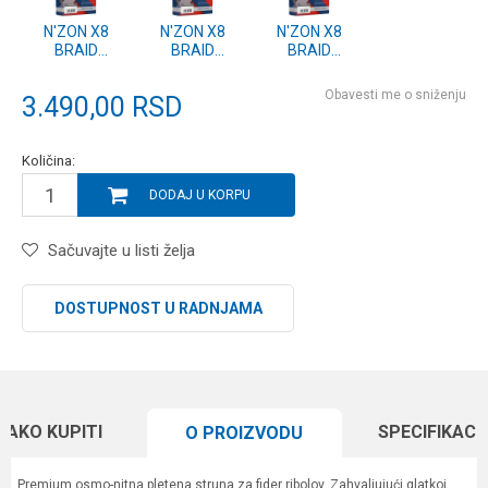
N'ZON X8
N'ZON X8
N'ZON X8
BRAID
BRAID
BRAID
0.12mm-300m
0.10mm-300m
0.08mm-300m
STEEL GRAY
STEEL GRAY
STEEL GRAY
Obavesti me o sniženju
3.490,00
RSD
(12410-312)
(12410-310)
(12410-308)
Količina:
DODAJ U KORPU
Sačuvajte u listi želja
DOSTUPNOST U RADNJAMA
KAKO KUPITI
SPECIFIKACI
O PROIZVODU
Premium osmo-nitna pletena struna za fider ribolov. Zahvaljujući glatkoj