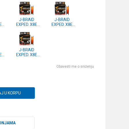
J-BRAID
J-BRAID
E
EXPED. X8E
EXPED. X8E
0m
0.18mm-150m
0.16mm-150m
ge
smash orange
smash orange
0)
(12550-018)
(12550-016)
J-BRAID
E
EXPED. X8E
0m
0.06mm-150m
ge
smash orange
Obavesti me o sniženju
0)
(12550-006)
J U KORPU
DNJAMA