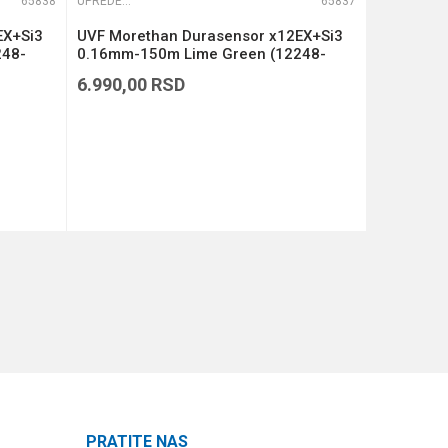
65838
UPREDENE STRUNE
65837
UPREDENE STRUNE
EX+Si3
UVF Morethan Durasensor x12EX+Si3
UVF More
248-
0.16mm-150m Lime Green (12248-
0.14mm-1
116)
114)
6.990,00
RSD
6.990,00
DODAJ U KORPU
PRATITE NAS