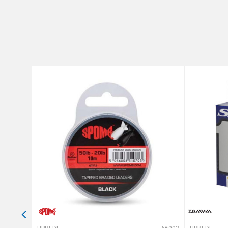
Brend
Poruka
Dužina
Nosivost
Prečnik
Anti-spam zaštita - izračunaj
POŠALJI