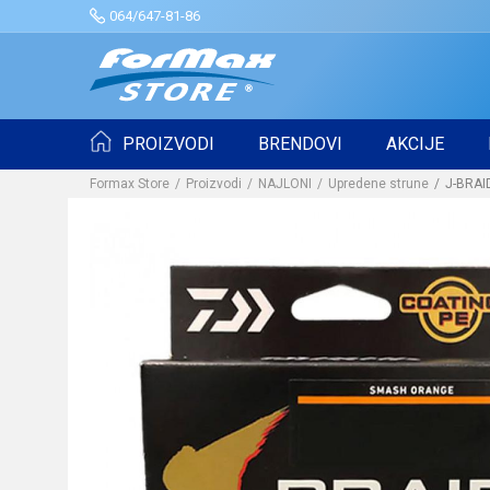
064/647-81-86
PROIZVODI
BRENDOVI
AKCIJE
Formax Store
Proizvodi
NAJLONI
Upredene strune
J-BRAI