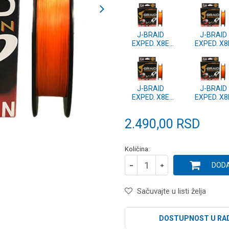
J-BRAID
J-BRAID
EXPED. X8E
EXPED. X8
0.22mm-150m
0.20mm-15
smash orange
smash oran
(12550-022)
(12550-02
J-BRAID
J-BRAID
EXPED. X8E
EXPED. X8
0.13mm-150m
0.10mm-15
smash orange
smash oran
2.490,00
RSD
(12550-013)
(12550-01
Količina:
DODA
Sačuvajte u listi želja
DOSTUPNOST U RA