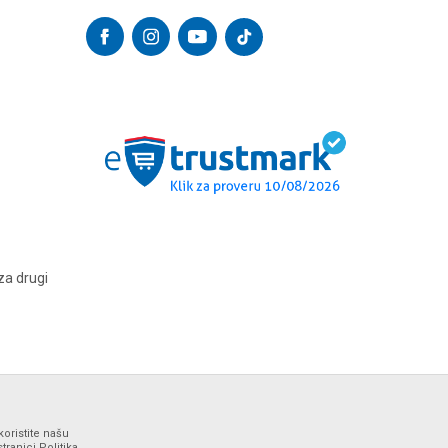
za drugi
koristite našu
ranici Politika