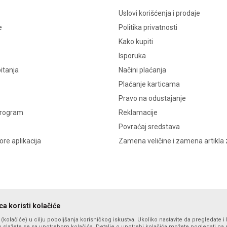
Uslovi korišćenja i prodaje
e
Politika privatnosti
Kako kupiti
Isporuka
itanja
Načini plaćanja
Plaćanje karticama
Pravo na odustajanje
program
Reklamacije
Povraćaj sredstava
re aplikacija
Zamena veličine i zamena artikla 
a koristi kolačiće
s (kolačiće) u cilju poboljšanja korisničkog iskustva. Ukoliko nastavite da pregledate i 
 slažete se sa upotrebom kolačića. Detalje o upotrebi kolačića možete pogledati na st