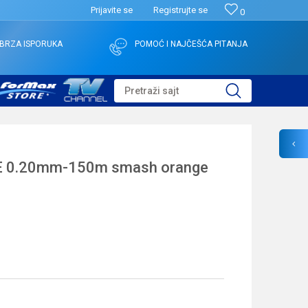
Prijavite se
Registrujte se
0
BRZA ISPORUKA
POMOĆ I NAJČEŠĆA PITANJA
Pretraži sajt
E 0.20mm-150m smash orange