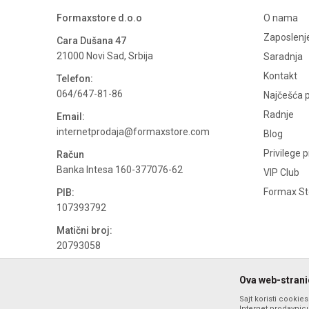
Formaxstore d.o.o
O nama
Zaposlenj
Cara Dušana 47
21000 Novi Sad, Srbija
Saradnja
Kontakt
Telefon:
064/647-81-86
Najčešća p
Radnje
Email:
internetprodaja@formaxstore.com
Blog
Privilege 
Račun
Banka Intesa 160-377076-62
VIP Club
Formax Sto
PIB:
107393792
Matični broj:
20793058
PDV broj
Ova web-stranic
694500884
Sajt koristi cookie
Internet prodavnicu