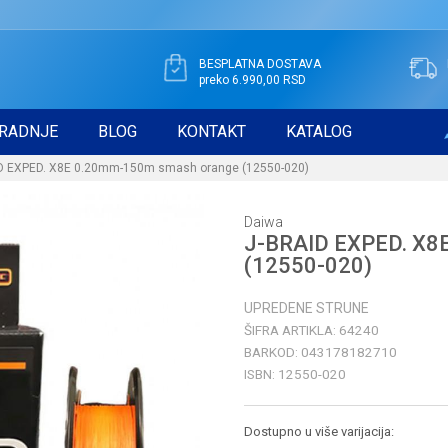
BESPLATNA DOSTAVA
preko 6.990,00 RSD
RADNJE
BLOG
KONTAKT
KATALOG
D EXPED. X8E 0.20mm-150m smash orange (12550-020)
Daiwa
J-BRAID EXPED. X8
(12550-020)
UPREDENE STRUNE
ŠIFRA ARTIKLA:
64240
BARKOD:
043178182710
ISBN:
12550-020
Dostupno u više varijacija: