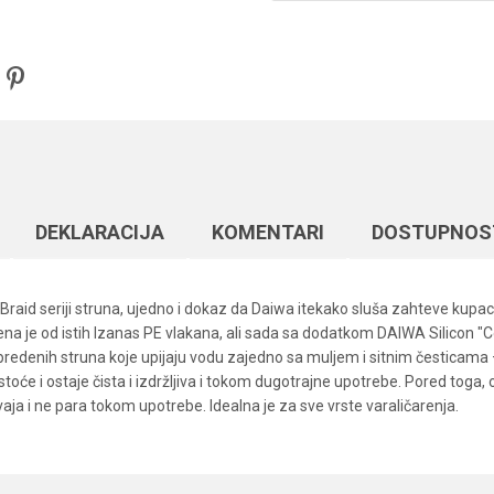
DEKLARACIJA
KOMENTARI
DOSTUPNOS
-Braid seriji struna, ujedno i dokaz da Daiwa itekako sluša zahteve kupac
jena je od istih Izanas PE vlakana, ali sada sa dodatkom DAIWA Silicon 
 upredenih struna koje upijaju vodu zajedno sa muljem i sitnim česticam
će i ostaje čista i izdržljiva i tokom dugotrajne upotrebe. Pored toga, 
ja i ne para tokom upotrebe. Idealna je za sve vrste varaličarenja.
Vrednost
Email
Upredene strune