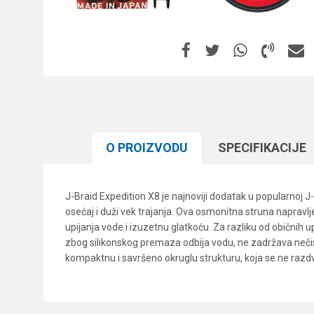
O PROIZVODU
SPECIFIKACIJЕ
J-Braid Expedition X8 je najnoviji dodatak u popularnoj J
osećaj i duži vek trajanja. Ova osmonitna struna napravl
upijanja vode i izuzetnu glatkoću. Za razliku od običnih
zbog silikonskog premaza odbija vodu, ne zadržava nečisto
kompaktnu i savršeno okruglu strukturu, koja se ne razdva
Karakteristika
Ime/Nadimak
Kategorija