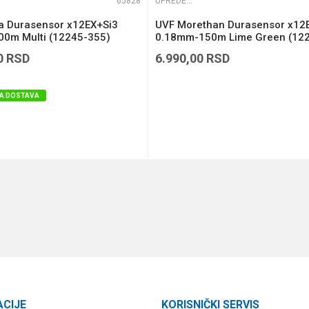
65828
UPREDENE STRUNE
ga Durasensor x12EX+Si3
UVF Morethan Durasensor x12
0m Multi (12245-355)
0.18mm-150m Lime Green (12
118)
0
RSD
6.990,00
RSD
A DOSTAVA
DODAJ U KORPU
DODAJ U KORPU
ACIJE
KORISNIČKI SERVIS