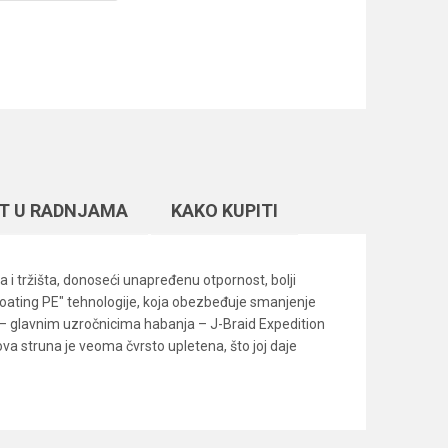
T U RADNJAMA
KAKO KUPITI
a i tržišta, donoseći unapređenu otpornost, bolji
"Coating PE" tehnologije, koja obezbeđuje smanjenje
a – glavnim uzročnicima habanja – J-Braid Expedition
ova struna je veoma čvrsto upletena, što joj daje