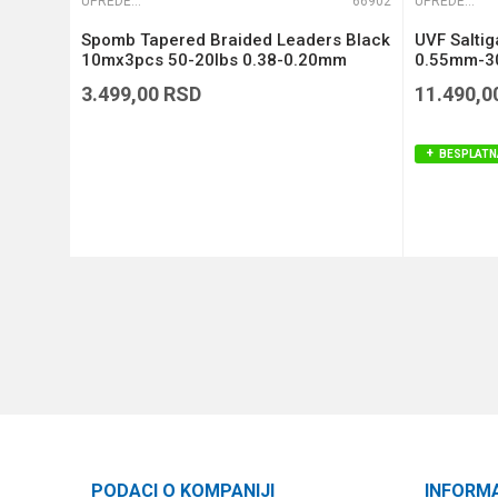
65822
UPREDENE STRUNE
66902
UPREDENE STRUNE
Si3
Spomb Tapered Braided Leaders Black
UVF Salti
)
10mx3pcs 50-20lbs 0.38-0.20mm
0.55mm-30
(DBL005)
3.499,00
RSD
11.490,0
BESPLATN
DODAJ U KORPU
PODACI O KOMPANIJI
INFORM