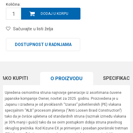
Količina:
DODAJ U KORPU
Sačuvajte u listi želja
DOSTUPNOST U RADNJAMA
KAKO KUPITI
SPECIFIKACI
O PROIZVODU
Upredena osmonitna struna najnovije generacije iz asortimana čuvene
japanske kompanije Owner, novitet za 2025. godinu. Proizvedena je u
Japanu i izrađena je od prvoklasnih “Izanas” polietilenskih (PE) vlakana
specijalnim “ALB” procesom pletenja (“Anti Loosen Braid Construction”)
tako da je čvršće upletena od standardnih struna (razmak između vlakana
je 30% manji i gušći) tako da se ovim postupkom dobija struna pravilnog
okruglog prečnika. Kod Kizune EX je primenjen i poseban površinski tretman