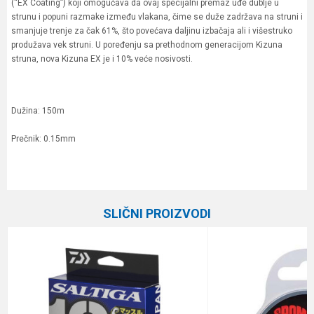
(“EX Coating”) koji omogućava da ovaj specijalni premaz uđe dublje u
strunu i popuni razmake između vlakana, čime se duže zadržava na struni i
smanjuje trenje za čak 61%, što povećava daljinu izbačaja ali i višestruko
produžava vek struni. U poređenju sa prethodnom generacijom Kizuna
struna, nova Kizuna EX je i 10% veće nosivosti.
Dužina: 150m
Prečnik: 0.15mm
Karakteristika
Vrednost
Ime/Nadimak
Kategorija
Upredene strune
SLIČNI PROIZVODI
Brend
Owner
Email
Dužina
150 m
Nosivost
9.1 kg
Poruka
Prečnik
0.15 mm