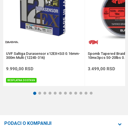
Anti-spam zaštita - izračunajte koliko je 9 - 4 :
POŠALJI
UVF Saltiga Durasensor x12EX+Si3 0.16mm-
Spomb Tapered Braide
300m Multi (12245-316)
10mx3pcs 50-20lbs 0.3
9.990,00
RSD
3.499,00
RSD
BESPLATNA DOSTAVA
1
2
3
4
5
6
7
8
9
10
11
12
PODACI O KOMPANIJI