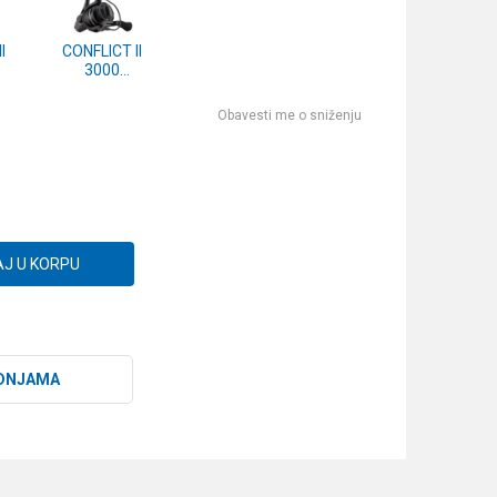
I
CONFLICT II
3000
)
(1422310)
Obavesti me o sniženju
J U KORPU
DNJAMA