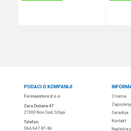
DODAJ U KORPU
PODACI O KOMPANIJI
INFORM
Formaxstore d.o.o
O nama
Zaposlenj
Cara Dušana 47
21000 Novi Sad, Srbija
Saradnja
Kontakt
Telefon:
064/647-81-86
Najčešća p