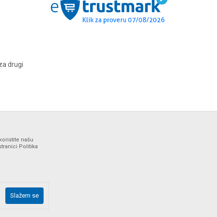
za drugi
koristite našu
ranici Politika
ne i bez grešaka. Svi artikli prikazani na sajtu su deo naše
Slažem se
drške web shopa na tel. 064/647-81-86.