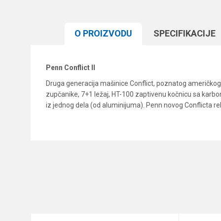
O PROIZVODU
SPECIFIKACIJЕ
Penn Conflict II
Druga generacija mašinice Conflict, poznatog američkog p
zupčanike, 7+1 ležaj, HT-100 zaptivenu kočnicu sa karbon
iz jednog dela (od aluminijuma). Penn novog Conflicta rek
Karakteristika
Ime/Nadimak
Kategorija
Prenos
Poruka
Veličina
Broj ležaja
Brend