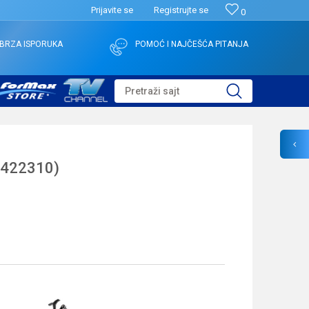
Prijavite se
Registrujte se
0
BRZA ISPORUKA
POMOĆ I NAJČEŠĆA PITANJA
Pretraži sajt
1422310)