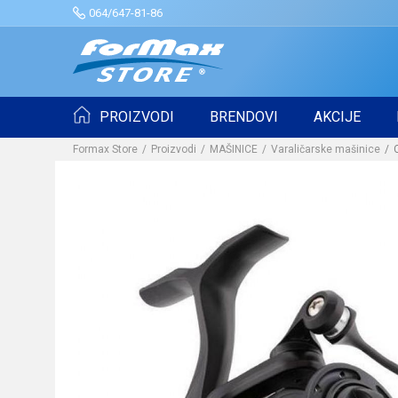
064/647-81-86
PROIZVODI
BRENDOVI
AKCIJE
Formax Store
Proizvodi
MAŠINICE
Varaličarske mašinice