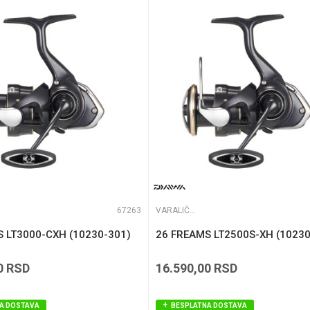
0.28/180 m
te koliko je 2 + 3 :
258 g
67263
VARALIČARSKE MAŠINICE
 LT3000-CXH (10230-301)
26 FREAMS LT2500S-XH (10230
0
RSD
16.590,00
RSD
A DOSTAVA
BESPLATNA DOSTAVA