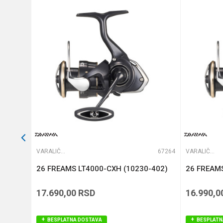
Kapacitet
Anti-spam zaštita - izračunaj
Težina
POŠALJI
66205
VARALIČARSKE MAŠINICE
67264
VARALIČARSKE MAŠINICE
26 FREAMS LT4000-CXH (10230-402)
26 FREAMS
17.690,00
RSD
16.990,0
BESPLATNA DOSTAVA
BESPLATN