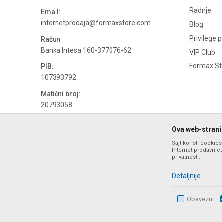
Radnje
Email:
internetprodaja@formaxstore.com
Blog
Privilege 
Račun
Banka Intesa 160-377076-62
VIP Club
Formax Sto
PIB:
107393792
Matični broj:
20793058
PDV broj
Ova web-stranic
694500884
Sajt koristi cookie
Internet prodavnicu
privatnosti.
Detaljnije
Obavezni
Nastojimo da budemo što precizniji u opisu proizvoda, prika
ponude i ne podrazumeva da su dostupn