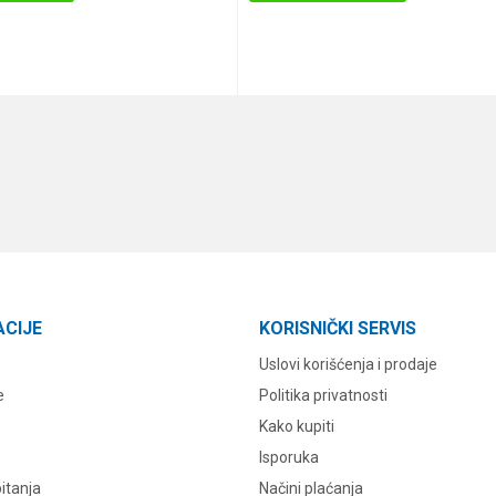
DODAJ U KORPU
DODAJ U KORPU
ACIJE
KORISNIČKI SERVIS
Uslovi korišćenja i prodaje
e
Politika privatnosti
Kako kupiti
Isporuka
itanja
Načini plaćanja