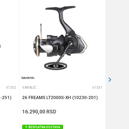
67262
VARALIČARSKE MAŠINICE
67261
VARALIČARSKE MAŠINICE
-251)
26 FREAMS LT2000S-XH (10230-201)
BLACK PA
16.290,00
RSD
8.490,00
BESPLATNA DOSTAVA
BESPLAT