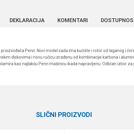
DEKLARACIJA
KOMENTARI
DOSTUPNOS
roizvođača Penn. Novi model sada ima kućište i rotor od laganog i čvrst
skim diskovima i novu ručicu izrađenu od kombinacije karbona i aluminij
lamira kao najlakšu Penn mašinicu ikada napravljenu. Odličan izbor za po
Vrednost
Email
Varaličarske mašinice
6.2:1
3000
SLIČNI PROIZVODI
7+1
Penn