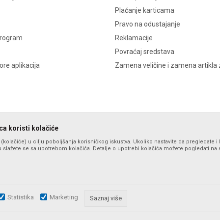
Plaćanje karticama
Pravo na odustajanje
program
Reklamacije
Povraćaj sredstava
re aplikacija
Zamena veličine i zamena artikla 
a koristi kolačiće
s (kolačiće) u cilju poboljšanja korisničkog iskustva. Ukoliko nastavite da pregledate i 
 slažete se sa upotrebom kolačića. Detalje o upotrebi kolačića možete pogledati na st
Statistika
Marketing
zu slika i samih cena, ali ne možemo garantovati da su sve informacije komplet
Saznaj više
i u svakom trenutku. Raspoloživost robe možete proveriti pozivom na broj po
©2026
formaxstore.com
, Izrada
NB SOFT
. Sva prava zadržana.