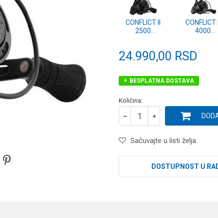
CONFLICT II
CONFLICT I
2500
4000
(1422309)
(1422311
24.990,00
RSD
BESPLATNA DOSTAVA
Količina:
DODA
Sačuvajte u listi želja
DOSTUPNOST U RA