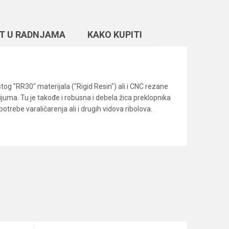
T U RADNJAMA
KAKO KUPITI
og "RR30" materijala ("Rigid Resin") ali i CNC rezane
uma. Tu je takođe i robusna i debela žica preklopnika
trebe varaličarenja ali i drugih vidova ribolova.