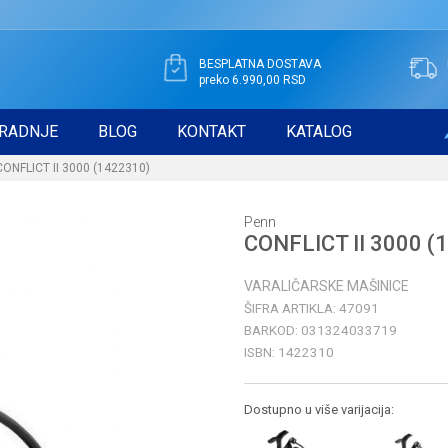
BESPLATNA DOSTAVA
preko 6.990,00 RSD
RADNJE
BLOG
KONTAKT
KATALOG
CONFLICT II 3000 (1422310)
Penn
CONFLICT II 3000 (
VARALIČARSKE MAŠINICE
ŠIFRA ARTIKLA:
47091
BARKOD:
031324033719
ISBN:
1422310
Dostupno u više varijacija: