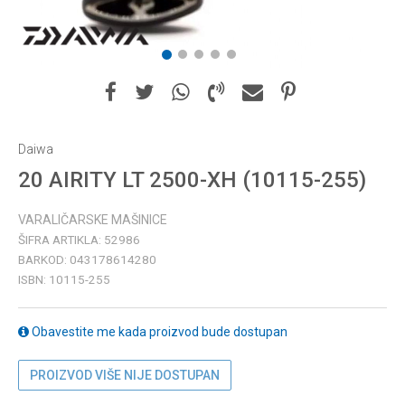
1
2
3
4
5
Daiwa
20 AIRITY LT 2500-XH (10115-255)
VARALIČARSKE MAŠINICE
ŠIFRA ARTIKLA:
52986
BARKOD:
043178614280
ISBN:
10115-255
Obavestite me kada proizvod bude dostupan
PROIZVOD VIŠE NIJE DOSTUPAN