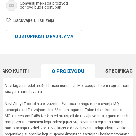
Obavesti me kada proizvod
ponovo bude dostupan
Sačuvajte u listi želja
DOSTUPNOST U RADNJAMA
KAKO KUPITI
SPECIFIKACI
O PROIZVODU
Novi lagani model među LT mašinicma - sa Monocoque telom i ogromnom
snagom namotavanja!
Novi Airity LT objedinjuje izuzetnu čvrstoću i snagu namotavanja MQ
koncepta sa LT dizajnom. Korišćenjem laganog Zaion tela u kombinaciji sa
MQ konceptom DAIWA inženjeri su uspeli da razviju veoma laganu no ništa
manje čvrstu mašinicu koja zahvaljujući MQ okviru ima ogromnu snagu
namotavanja i izdržljivosti. MQ kučište dozvoljava ugradnju ekstra velikog
pogonskog zupčanika koji je upravo dizajniran za trajno i beskompromisno