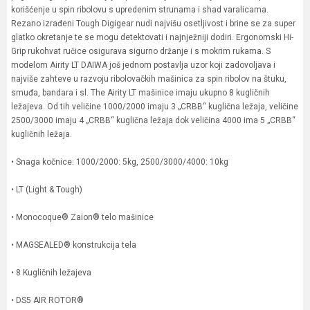
korišćenje u spin ribolovu s upredenim strunama i shad varalicama.
Rezano izrađeni Tough Digigear nudi najvišu osetljivost i brine se za super
glatko okretanje te se mogu detektovati i najnježniji dodiri. Ergonomski Hi-
Grip rukohvat ručice osigurava sigurno držanje i s mokrim rukama. S
modelom Airity LT DAIWA još jednom postavlja uzor koji zadovoljava i
najviše zahteve u razvoju ribolovačkih mašinica za spin ribolov na štuku,
smuđa, bandara i sl. The Airity LT mašinice imaju ukupno 8 kugličnih
ležajeva. Od tih veličine 1000/2000 imaju 3 „CRBB“ kuglična ležaja, veličine
2500/3000 imaju 4 „CRBB“ kuglična ležaja dok veličina 4000 ima 5 „CRBB“
kugličnih ležaja.
• Snaga kočnice: 1000/2000: 5kg, 2500/3000/4000: 10kg
• LT (Light & Tough)
• Monocoque® Zaion® telo mašinice
• MAGSEALED® konstrukcija tela
• 8 Kugličnih ležajeva
• DS5 AIR ROTOR®