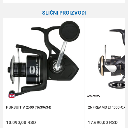
Ime/Nadimak
Kategorija
Varaličarske mašinice
SLIČNI PROIZVODI
Prenos
6.2:1
Email
Veličina
2500
Broj ležaja
8+1
Poruka
Brend
Daiwa
Kapacitet
0.20/150 m
Težina
185 g
Anti-spam zaštita - izračunajte koliko je 6 - 1 :
POŠALJI
PURSUIT V 2500 (1639634)
26 FREAMS LT4000-CXH
10.090,00
RSD
17.690,00
RSD