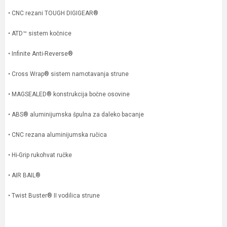
• CNC rezani TOUGH DIGIGEAR®
• ATD™ sistem kočnice
• Infinite Anti-Reverse®
• Cross Wrap® sistem namotavanja strune
• MAGSEALED® konstrukcija bočne osovine
• ABS® aluminijumska špulna za daleko bacanje
• CNC rezana aluminijumska ručica
• Hi-Grip rukohvat ručke
• AIR BAIL®
• Twist Buster® II vodilica strune
Karakteristika
Vrednost