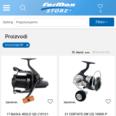
0
Filteri
Sortiraj
Proizvodi
broj-lezaja-81
28
proizvoda
Obriši sve
17 BASIA 45SLD QD (10121-
21 CERTATE SW (G) 10000-P