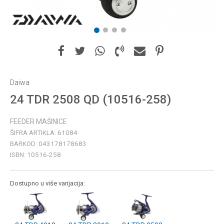
1
2
3
4
Daiwa
24 TDR 2508 QD (10516-258)
FEEDER MAŠINICE
ŠIFRA ARTIKLA:
61084
BARKOD:
043178178683
ISBN:
10516-258
Dostupno u više varijacija: