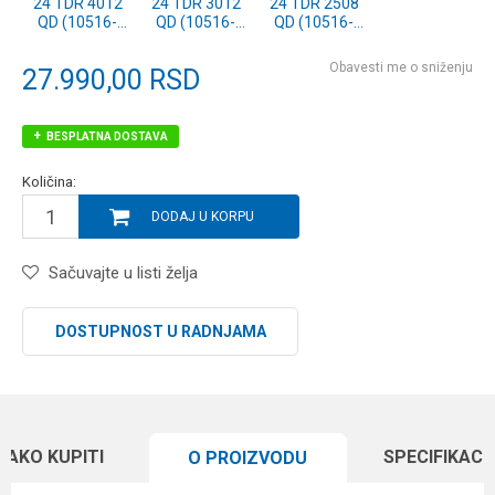
24 TDR 4012
24 TDR 3012
24 TDR 2508
QD (10516-
QD (10516-
QD (10516-
412)
312)
258)
Obavesti me o sniženju
27.990,00
RSD
BESPLATNA DOSTAVA
Količina:
DODAJ U KORPU
Sačuvajte u listi želja
DOSTUPNOST U RADNJAMA
KAKO KUPITI
SPECIFIKACI
O PROIZVODU