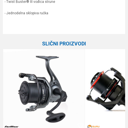
- Twist Buster® III vođica strune
- Jednodelna sklopiva ručka
Karakteristika
Vrednost
Ime/Nadimak
Kategorija
Feeder mašinice
SLIČNI PROIZVODI
Prenos
4.8:1
Email
Veličina
2500
Broj ležaja
8+1
Poruka
Brend
Daiwa
Kapacitet
0.23/150 m
Težina
250 g
Anti-spam zaštita - izračunajte koliko je 2 + 3 :