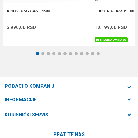
POŠALJI
ARIES LONG CAST 6500
GURU A-CLASS 6000D 
5.990,00
RSD
10.199,00
RSD
BESPLATNA DOSTAVA
1
2
3
4
5
6
7
8
9
10
11
12
PODACI O KOMPANIJI
Formaxstore d.o.o
INFORMACIJE
O nama
Cara Dušana 47
KORISNIČKI SERVIS
21000 Novi Sad, Srbija
Zaposlenje
Uslovi korišćenja i prodaje
Saradnja
Telefon:
PRATITE NAS
Politika privatnosti
064/647-81-86
Kontakt