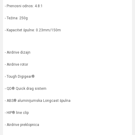
- Prenosni odnos: 4.8:1
- Težina: 250g
- Kapacitet špulne: 0.23mm/150m
- Airdrive dizajn
- Airdrive rotor
- Tough Digigear®
- QD® Quick drag sistem
- ABS® aluminijumska Longcast špulna
- HIP® line clip
- Airdrive preklopnica