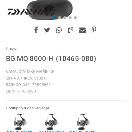
1
2
3
4
5
Daiwa
BG MQ 8000-H (10465-080)
VARALIČARSKE MAŠINICE
ŠIFRA ARTIKLA:
53021
BARKOD:
043178595862
ISBN:
10465-080
Dostupno u više varijacija: