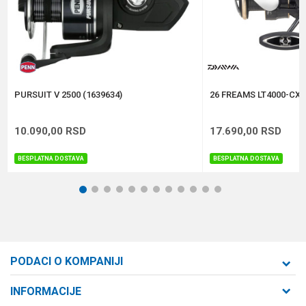
Težina
635 g
Anti-spam zaštita - izračunajte koliko je 9 - 4 :
POŠALJI
PURSUIT V 2500 (1639634)
26 FREAMS LT4000-CXH
10.090,00
RSD
17.690,00
RSD
BESPLATNA DOSTAVA
BESPLATNA DOSTAVA
1
2
3
4
5
6
7
8
9
10
11
12
PODACI O KOMPANIJI
Formaxstore d.o.o
INFORMACIJE