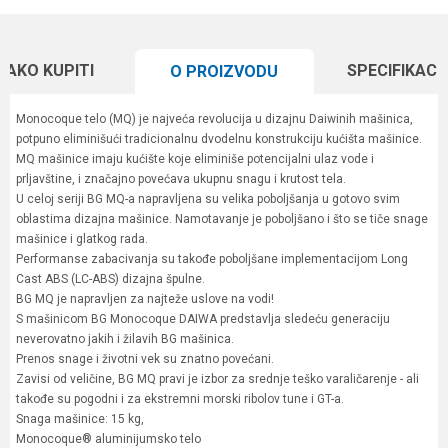
KAKO KUPITI
SPECIFIKACI
O PROIZVODU
Monocoque telo (MQ) je najveća revolucija u dizajnu Daiwinih mašinica,
potpuno eliminišući tradicionalnu dvodelnu konstrukciju kućišta mašinice.
MQ mašinice imaju kućište koje eliminiše potencijalni ulaz vode i
prljavštine, i značajno povećava ukupnu snagu i krutost tela.
U celoj seriji BG MQ-a napravljena su velika poboljšanja u gotovo svim
oblastima dizajna mašinice. Namotavanje je poboljšano i što se tiče snage
mašinice i glatkog rada.
Performanse zabacivanja su takođe poboljšane implementacijom Long
Cast ABS (LC-ABS) dizajna špulne.
BG MQ je napravljen za najteže uslove na vodi!
S mašinicom BG Monocoque DAIWA predstavlja sledeću generaciju
neverovatno jakih i žilavih BG mašinica.
Prenos snage i životni vek su znatno povećani.
Zavisi od veličine, BG MQ pravi je izbor za srednje teško varaličarenje - ali
takođe su pogodni i za ekstremni morski ribolov tune i GT-a.
Snaga mašinice: 15 kg,
Monocoque® aluminijumsko telo