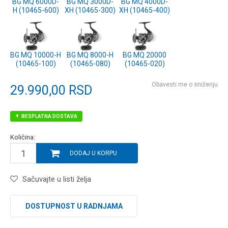
BG MQ 6000D-
BG MQ 3000D-
BG MQ 4000D-
H (10465-600)
XH (10465-300)
XH (10465-400)
BG MQ 10000-H
BG MQ 8000-H
BG MQ 20000
(10465-100)
(10465-080)
(10465-020)
Obavesti me o sniženju
29.990,00
RSD
BESPLATNA DOSTAVA
Količina:
DODAJ U KORPU
Sačuvajte u listi želja
DOSTUPNOST U RADNJAMA