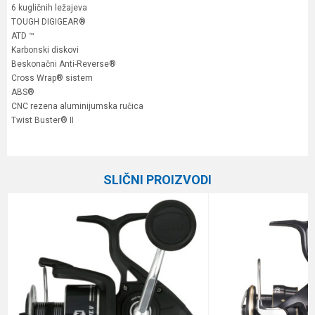
6 kugličnih ležajeva
TOUGH DIGIGEAR®
ATD ™
Karbonski diskovi
Beskonačni Anti-Reverse®
Cross Wrap® sistem
ABS®
CNC rezena aluminijumska ručica
Twist Buster® II
Karakteristika
Vrednost
Ime/Nadimak
Kategorija
Varaličarske mašinice
SLIČNI PROIZVODI
Prenos
5.7:1
Email
Broj ležaja
6+1
Veličina
8000
Poruka
Brend
Daiwa
Kapacitet
0.33/300 m