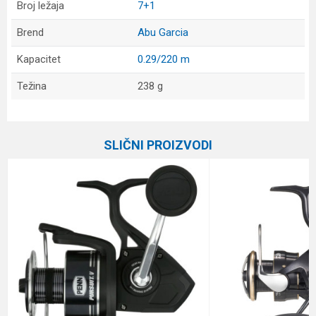
Broj ležaja
7+1
Brend
Abu Garcia
Kapacitet
0.29/220 m
Težina
238 g
Ime/Nadimak
SLIČNI PROIZVODI
Email
Poruka