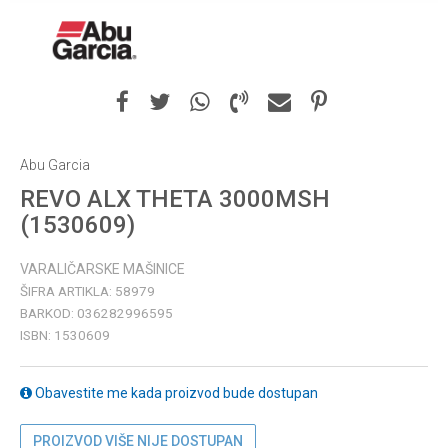
Abu Garcia
REVO ALX THETA 3000MSH
(1530609)
VARALIČARSKE MAŠINICE
ŠIFRA ARTIKLA:
58979
BARKOD:
036282996595
ISBN:
1530609
Obavestite me kada proizvod bude dostupan
PROIZVOD VIŠE NIJE DOSTUPAN