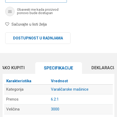
Obavesti me kada proizvod
ponovo bude dostupan
Sačuvajte u listi želja
DOSTUPNOST U RADNJAMA
KAKO KUPITI
DEKLARACIJ
SPECIFIKACIJЕ
Karakteristika
Vrednost
Kategorija
Varaličarske mašinice
Prenos
6.2:1
Veličina
3000