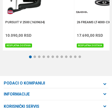
Anti-spam zaštita - izračunajte koliko je 9 - 4 :
POŠALJI
PURSUIT V 2500 (1639634)
26 FREAMS LT4000-CXH
10.090,00
RSD
17.690,00
RSD
BESPLATNA DOSTAVA
BESPLATNA DOSTAVA
1
2
3
4
5
6
7
8
9
10
11
12
PODACI O KOMPANIJI
Formaxstore d.o.o
INFORMACIJE
O nama
Cara Dušana 47
KORISNIČKI SERVIS
21000 Novi Sad, Srbija
Zaposlenje