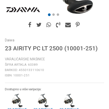
1
2
3
Daiwa
23 AIRITY PC LT 2500 (10001-251)
VARALIČARSKE MAŠINICE
ŠIFRA ARTIKLA:
60389
BARKOD:
4550133110610
ISBN:
10001-251
Dostupno u više varijacija: