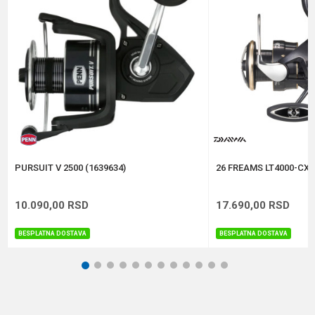
Broj ležaja
11+1
Poruka
Brend
Daiwa
Kapacitet
0.20/150 m
Težina
165 g
Anti-spam zaštita - izračunajte koliko je 2 + 3 :
POŠALJI
PURSUIT V 2500 (1639634)
26 FREAMS LT4000-CXH
10.090,00
RSD
17.690,00
RSD
BESPLATNA DOSTAVA
BESPLATNA DOSTAVA
1
2
3
4
5
6
7
8
9
10
11
12