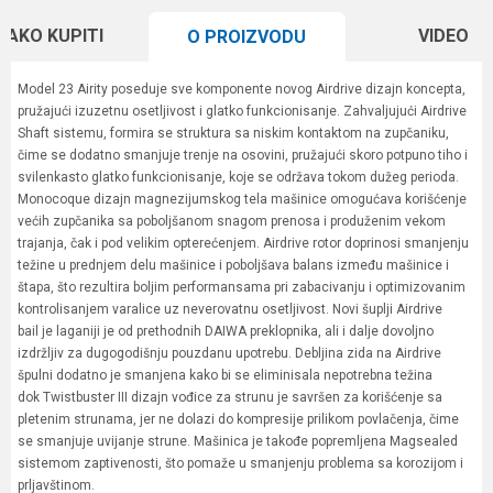
KAKO KUPITI
VIDEO
O PROIZVODU
Model 23 Airity poseduje sve komponente novog Airdrive dizajn koncepta,
pružajući izuzetnu osetljivost i glatko funkcionisanje. Zahvaljujući Airdrive
Shaft sistemu, formira se struktura sa niskim kontaktom na zupčaniku,
čime se dodatno smanjuje trenje na osovini, pružajući skoro potpuno tiho i
svilenkasto glatko funkcionisanje, koje se održava tokom dužeg perioda.
Monocoque dizajn magnezijumskog tela mašinice omogućava korišćenje
većih zupčanika sa poboljšanom snagom prenosa i produženim vekom
trajanja, čak i pod velikim opterećenjem. Airdrive rotor doprinosi smanjenju
težine u prednjem delu mašinice i poboljšava balans između mašinice i
štapa, što rezultira boljim performansama pri zabacivanju i optimizovanim
kontrolisanjem varalice uz neverovatnu osetljivost. Novi šuplji Airdrive
bail je laganiji je od prethodnih DAIWA preklopnika, ali i dalje dovoljno
izdržljiv za dugogodišnju pouzdanu upotrebu. Debljina zida na Airdrive
špulni dodatno je smanjena kako bi se eliminisala nepotrebna težina
dok Twistbuster III dizajn vođice za strunu je savršen za korišćenje sa
pletenim strunama, jer ne dolazi do kompresije prilikom povlačenja, čime
se smanjuje uvijanje strune. Mašinica je takođe popremljena Magsealed
sistemom zaptivenosti, što pomaže u smanjenju problema sa korozijom i
prljavštinom.