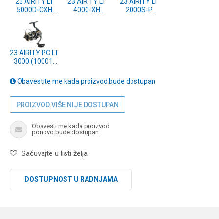
23 AIRITY LT
23 AIRITY LT
23 AIRITY LT
5000D-CXH
4000-XH
2000S-P
(10001-500)
(10001-400)
(10001-203)
23 AIRITY PC LT
3000 (10001-
351)
Obavestite me kada proizvod bude dostupan
PROIZVOD VIŠE NIJE DOSTUPAN
Obavesti me kada proizvod
ponovo bude dostupan
Sačuvajte u listi želja
DOSTUPNOST U RADNJAMA