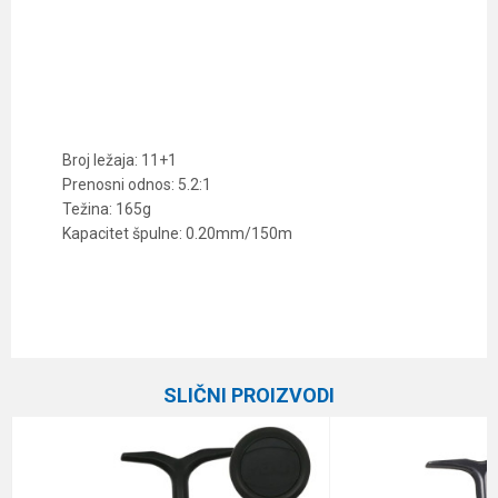
Broj ležaja: 11+1
Prenosni odnos: 5.2:1
Težina: 165g
Kapacitet špulne: 0.20mm/150m
Karakteristika
Vrednost
Ime/Nadimak
Kategorija
Varaličarske mašinice
SLIČNI PROIZVODI
Prenos
5.2:1
Email
Veličina
2500