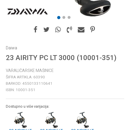
1
2
3
Daiwa
23 AIRITY PC LT 3000 (10001-351)
VARALIČARSKE MAŠINICE
ŠIFRA ARTIKLA:
60390
BARKOD:
4550133110641
ISBN:
10001-351
Dostupno u više varijacija: