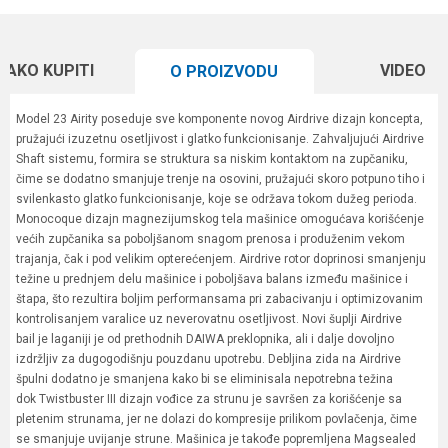
KAKO KUPITI
VIDEO
O PROIZVODU
Model 23 Airity poseduje sve komponente novog Airdrive dizajn koncepta,
pružajući izuzetnu osetljivost i glatko funkcionisanje. Zahvaljujući Airdrive
Shaft sistemu, formira se struktura sa niskim kontaktom na zupčaniku,
čime se dodatno smanjuje trenje na osovini, pružajući skoro potpuno tiho i
svilenkasto glatko funkcionisanje, koje se održava tokom dužeg perioda.
Monocoque dizajn magnezijumskog tela mašinice omogućava korišćenje
većih zupčanika sa poboljšanom snagom prenosa i produženim vekom
trajanja, čak i pod velikim opterećenjem. Airdrive rotor doprinosi smanjenju
težine u prednjem delu mašinice i poboljšava balans između mašinice i
štapa, što rezultira boljim performansama pri zabacivanju i optimizovanim
kontrolisanjem varalice uz neverovatnu osetljivost. Novi šuplji Airdrive
bail je laganiji je od prethodnih DAIWA preklopnika, ali i dalje dovoljno
izdržljiv za dugogodišnju pouzdanu upotrebu. Debljina zida na Airdrive
špulni dodatno je smanjena kako bi se eliminisala nepotrebna težina
dok Twistbuster III dizajn vođice za strunu je savršen za korišćenje sa
pletenim strunama, jer ne dolazi do kompresije prilikom povlačenja, čime
se smanjuje uvijanje strune. Mašinica je takođe popremljena Magsealed