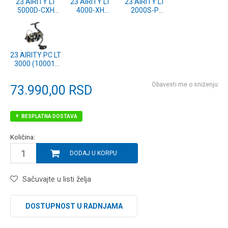
23 AIRITY LT
23 AIRITY LT
23 AIRITY LT
5000D-CXH
4000-XH
2000S-P
(10001-500)
(10001-400)
(10001-203)
23 AIRITY PC LT
3000 (10001-
351)
Obavesti me o sniženju
73.990,00
RSD
BESPLATNA DOSTAVA
Količina:
DODAJ U KORPU
Sačuvajte u listi želja
DOSTUPNOST U RADNJAMA