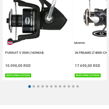
Brend
Daiwa
Kapacitet
0.23/150 m
Težina
185 g
Anti-spam zaštita - izračunajte koliko je 9 - 4 :
POŠALJI
PURSUIT V 2500 (1639634)
26 FREAMS LT4000-CXH
10.090,00
RSD
17.690,00
RSD
BESPLATNA DOSTAVA
BESPLATNA DOSTAVA
1
2
3
4
5
6
7
8
9
10
11
12