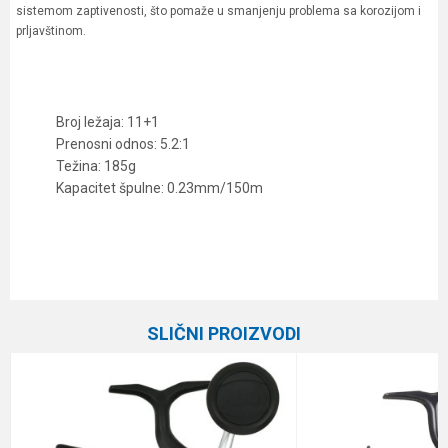
sistemom zaptivenosti, što pomaže u smanjenju problema sa korozijom i
prljavštinom.
Broj ležaja: 11+1
Prenosni odnos: 5.2:1
Težina: 185g
Kapacitet špulne: 0.23mm/150m
Karakteristika
Vrednost
Ime/Nadimak
Kategorija
Varaličarske mašinice
SLIČNI PROIZVODI
Prenos
5.2:1
Email
Veličina
3000
Broj ležaja
11+1
Poruka