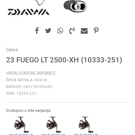
Daiwa
23 FUEGO LT 2500-XH (10333-251)
VARALIČARSKE MAŠINICE
ŠIFRA ARTIKLA:
60418
BARKOD:
043178169445
ISBN:
10333-251
Dostupno u više varijacija: