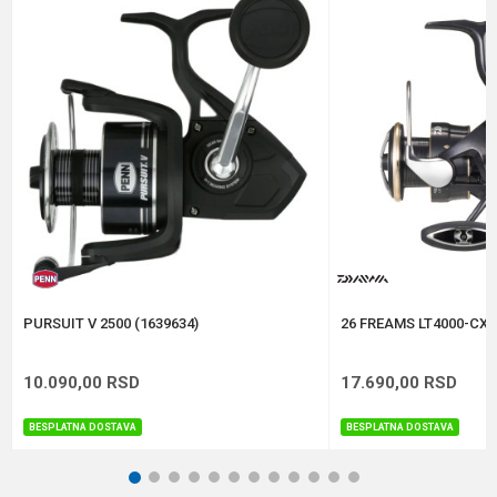
Veličina
2500
Broj ležaja
6+1
Poruka
Brend
Daiwa
Kapacitet
0.20/150 m
Težina
195 g
Anti-spam zaštita - izračunajte koliko je 9 - 4 :
POŠALJI
PURSUIT V 2500 (1639634)
26 FREAMS LT4000-CXH
10.090,00
RSD
17.690,00
RSD
BESPLATNA DOSTAVA
BESPLATNA DOSTAVA
1
2
3
4
5
6
7
8
9
10
11
12