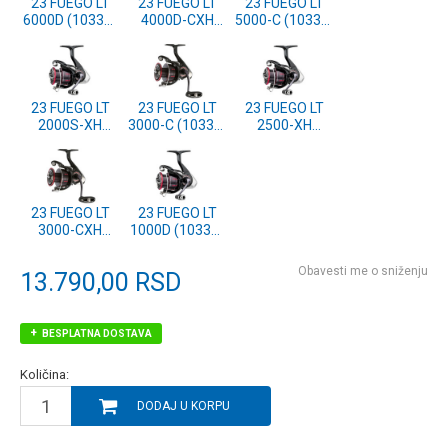
23 FUEGO LT
23 FUEGO LT
23 FUEGO LT
6000D (10333-
4000D-CXH
5000-C (10333-
605)
(10333-401)
500)
23 FUEGO LT
23 FUEGO LT
23 FUEGO LT
2000S-XH
3000-C (10333-
2500-XH
(10333-201)
300)
(10333-251)
23 FUEGO LT
23 FUEGO LT
3000-CXH
1000D (10333-
(10333-301)
100)
Obavesti me o sniženju
13.790,00
RSD
BESPLATNA DOSTAVA
Količina:
DODAJ U KORPU