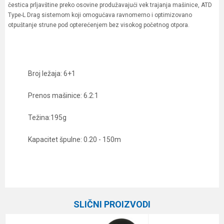
čestica prljavštine preko osovine produžavajući vek trajanja mašinice, ATD
Type-L Drag sistemom koji omogućava ravnomerno i optimizovano
otpuštanje strune pod opterećenjem bez visokog početnog otpora.
Broj ležaja: 6+1
Prenos mašinice: 6.2:1
Težina:195g
Kapacitet špulne: 0.20 - 150m
Karakteristika
Vrednost
Ime/Nadimak
Kategorija
Varaličarske mašinice
SLIČNI PROIZVODI
Prenos
6.2:1
Email