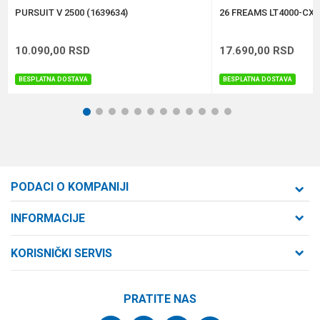
POŠALJI
PURSUIT V 2500 (1639634)
26 FREAMS LT4000-CXH
10.090,00
RSD
17.690,00
RSD
BESPLATNA DOSTAVA
BESPLATNA DOSTAVA
1
2
3
4
5
6
7
8
9
10
11
12
PODACI O KOMPANIJI
Formaxstore d.o.o
INFORMACIJE
O nama
Cara Dušana 47
KORISNIČKI SERVIS
21000 Novi Sad, Srbija
Zaposlenje
Uslovi korišćenja i prodaje
Saradnja
Telefon:
PRATITE NAS
Politika privatnosti
064/647-81-86
Kontakt