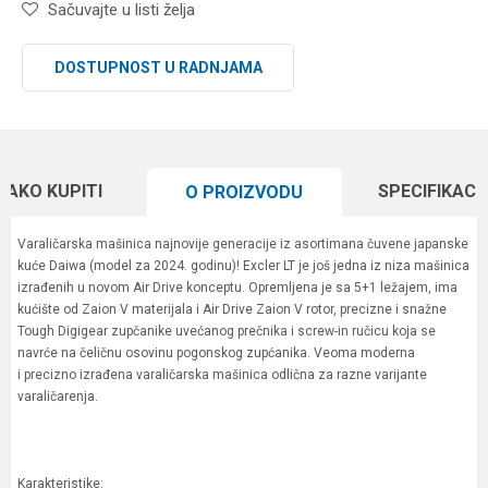
Sačuvajte u listi želja
DOSTUPNOST U RADNJAMA
KAKO KUPITI
SPECIFIKACI
O PROIZVODU
Varaličarska mašinica najnovije generacije iz asortimana čuvene japanske
kuće Daiwa (model za 2024. godinu)! Excler LT je još jedna iz niza mašinica
izrađenih u novom Air Drive konceptu. Opremljena je sa 5+1 ležajem, ima
kućište od Zaion V materijala i Air Drive Zaion V rotor, precizne i snažne
Tough Digigear zupčanike uvećanog prečnika i screw-in ručicu koja se
navrće na čeličnu osovinu pogonskog zupćanika. Veoma moderna
i precizno izrađena varaličarska mašinica odlična za razne varijante
varaličarenja.
Karakteristike: