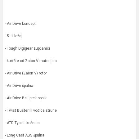
- Air Drive koncept
- 5+1 ležaj
- Tough Digigear zupčanici
- kućište od Zaion V materijala
- Air Drive (Zaion V) rotor
- Air Drive špulna
- Air Drive Bail preklopnik
- Twist Buster III vođica strune
- ATD Type-L kočnica
- Long Cast ABS špulna