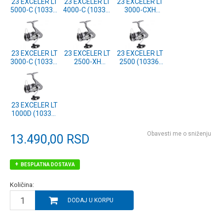
23 EXCELER LT
23 EXCELER LT
23 EXCELER LT
5000-C (10336-
4000-C (10336-
3000-CXH
500)
400)
(10336-301)
23 EXCELER LT
23 EXCELER LT
23 EXCELER LT
3000-C (10336-
2500-XH
2500 (10336-
300)
(10336-251)
250)
23 EXCELER LT
1000D (10336-
100)
Obavesti me o sniženju
13.490,00
RSD
BESPLATNA DOSTAVA
Količina:
DODAJ U KORPU