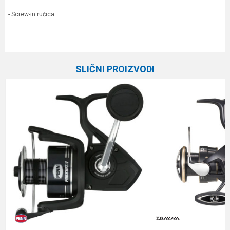
- Screw-in ručica
Karakteristika
Vrednost
Ime/Nadimak
Kategorija
Varaličarske mašinice
SLIČNI PROIZVODI
Prenos
5.2:1
Email
Broj ležaja
5+1
Veličina
4000
Poruka
Brend
Daiwa
Kapacitet
0.28/150 m
Težina
225 g
Anti-spam zaštita - izračunajte koliko je 4 + 1 :