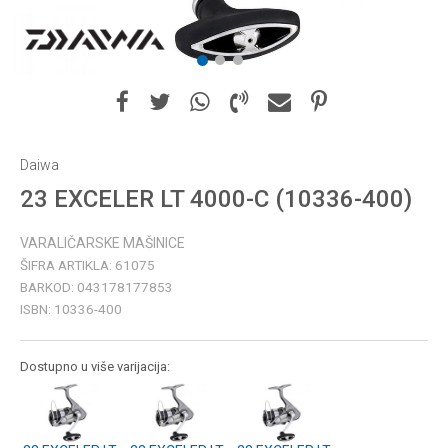
1
2
3
Daiwa
23 EXCELER LT 4000-C (10336-400)
VARALIČARSKE MAŠINICE
ŠIFRA ARTIKLA:
61075
BARKOD:
043178177853
ISBN:
10336-400
Dostupno u više varijacija: