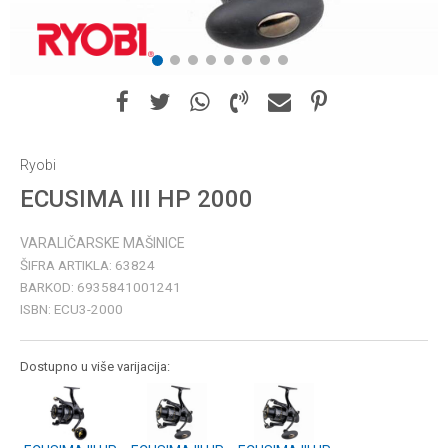
1
2
3
4
5
6
7
8
Ryobi
ECUSIMA III HP 2000
VARALIČARSKE MAŠINICE
ŠIFRA ARTIKLA:
63824
BARKOD:
6935841001241
ISBN:
ECU3-2000
Dostupno u više varijacija: