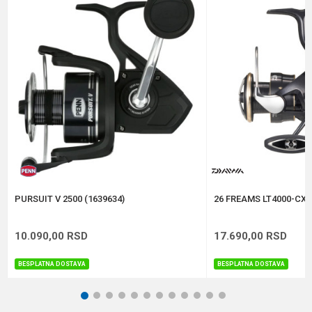
Veličina
2000
Broj ležaja
6+1
Poruka
Brend
Ryobi
Kapacitet
0.23/160 m
Težina
257 g
Anti-spam zaštita - izračunajte koliko je 6 - 1 :
POŠALJI
PURSUIT V 2500 (1639634)
26 FREAMS LT4000-CXH
10.090,00
RSD
17.690,00
RSD
BESPLATNA DOSTAVA
BESPLATNA DOSTAVA
1
2
3
4
5
6
7
8
9
10
11
12