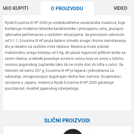
KAKO KUPITI
VIDEO
O PROIZVODU
Ryobi Ecusima III HP 2000 je visokokvalitetna varaličarska mašinica, koja
kombinuje moderne tehničke karakteristike i pristupačnu cenu, pružajući
optimalne performanse u različitim situacijama. Sa prenosnim odnosom
od 5.1:1, Ecusima III HP pruža balans između snage i brzine namotavanja,
što je idealno za različite vrste ribolova. Mašinica može izdržati
maksimalnu snagu kočenja od 5 kg, što pruža sigurnost prilikom borbe sa
većim ribama, a takođe poseduje screw-in ručicu koja se uvrće u čeličnu
osovinu pogonskog zupčanika tako da ne može doći do lufta u ručici. Sa
težinom od samo 257 g, Ecusima III HP je lagana i jednostavna za
rukovanje, omogućavajući dugotrajan ribolov bez zamora. Dizajnirana i
razvijena u Japanu, mašinica Ryobi Ecusima III HP 2000 garantuje
pouzdanost i kvalitet japanskog inženjeringa.
Karakteristika
Vrednost
Ime/Nadimak
Kategorija
Varaličarske mašinice
SLIČNI PROIZVODI
Prenos
5.1:1
Email