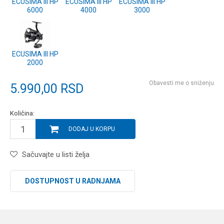
ECUSIMA III HP
ECUSIMA III HP
ECUSIMA III HP
6000
4000
3000
ECUSIMA III HP
2000
Obavesti me o sniženju
5.990,00
RSD
Količina:
DODAJ U KORPU
Sačuvajte u listi želja
DOSTUPNOST U RADNJAMA