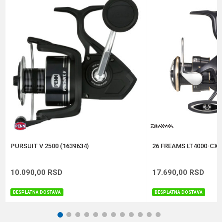
Broj ležaja
6+1
Veličina
5000
Poruka
Brend
Daiwa
Kapacitet
0.37/150 m
Težina
240 g
Anti-spam zaštita - izračunajte koliko je 9 - 4 :
POŠALJI
PURSUIT V 2500 (1639634)
26 FREAMS LT4000-CXH
10.090,00
RSD
17.690,00
RSD
BESPLATNA DOSTAVA
BESPLATNA DOSTAVA
1
2
3
4
5
6
7
8
9
10
11
12