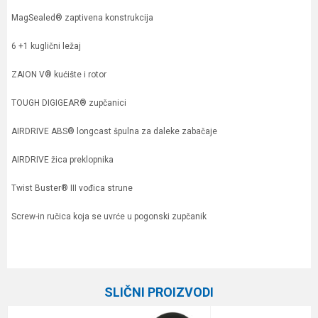
MagSealed® zaptivena konstrukcija
6 +1 kuglični ležaj
ZAION V® kućište i rotor
TOUGH DIGIGEAR® zupčanici
AIRDRIVE ABS® longcast špulna za daleke zabačaje
AIRDRIVE žica preklopnika
Twist Buster® III vođica strune
Screw-in ručica koja se uvrće u pogonski zupčanik
Karakteristika
Vrednost
Ime/Nadimak
Kategorija
Varaličarske mašinice
SLIČNI PROIZVODI
Prenos
5.2:1
Email