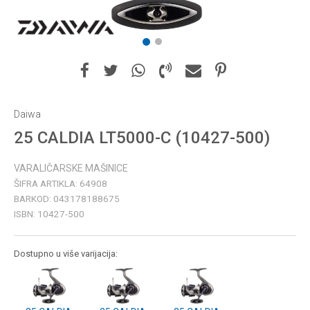
1
2
Daiwa
25 CALDIA LT5000-C (10427-500)
VARALIČARSKE MAŠINICE
ŠIFRA ARTIKLA:
64908
BARKOD:
043178188675
ISBN:
10427-500
Dostupno u više varijacija: