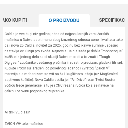
KAKO KUPITI
SPECIFIKACI
O PROIZVODU
Caldia je već dugi niz godina jedna od najpopularnijih varaličarskih
mašinica u Daiwa asortimanu zbog izuzetnog odnosa cene i kvaliteta tako
da i nova 25 Caldia, novitet za 2025. godinu bez ikakve sumnje uspešno
nastavlja ovu liniju proizvoda. Najnovija Caldia sada je dobila “monocoque”
kućište iz jednog dela kao i skuplji Daiwa modeli a to znači i ”Tough
Digigear” zupčanike uvećanog prečnika i izuzetno precizan, gladak i tih rad.
Kućište i rotor su izrađeni od posebnog laganog i čvrstog “Zaion V”
materijala a mehanizam se vrti na 6+1 kugličnom ležaju (uz MagSealed
zaptiveno kućište). Nova Caldia dobila je i “Air Drive” rotor, Twist Buster
vođicu treće generacije, a tu je i CNC rezana ručica koja se navrće na
čeličnu osovinu pogonskog zupčanika.
AIRDRIVE dizajn
ZAION V® telo mašinice