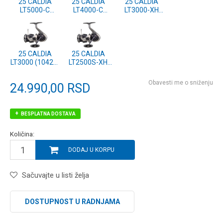
25 CALDIA
25 CALDIA
25 CALDIA
LT5000-C
LT4000-C
LT3000-XH
(10427-500)
(10427-400)
(10427-301)
25 CALDIA
25 CALDIA
LT3000 (10427-
LT2500S-XH
300)
(10427-251)
Obavesti me o sniženju
24.990,00
RSD
BESPLATNA DOSTAVA
Količina:
DODAJ U KORPU
Sačuvajte u listi želja
DOSTUPNOST U RADNJAMA