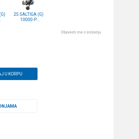
(G)
25 SALTIGA (G)
10000-P
0)
(10313-100)
Obavesti me o sniženju
J U KORPU
DNJAMA