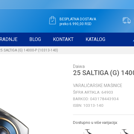
BESPLATNA DOSTAVA
preko 6.990,00 RSD
RADNJE
BLOG
KONTAKT
KATALOG
25 SALTIGA (G) 14000-P (10313-140)
Daiwa
25 SALTIGA (G) 140
VARALIČARSKE MAŠINICE
ŠIFRA ARTIKLA:
64903
BARKOD:
043178443934
ISBN:
10313-140
Dostupno u više varijacija: