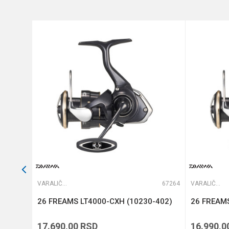
Brend
Kapacitet
Anti-spam zaštita - izračunaj
Težina
POŠALJI
66205
VARALIČARSKE MAŠINICE
67264
VARALIČARSKE MAŠINICE
26 FREAMS LT4000-CXH (10230-402)
26 FREAMS
17.690,00
RSD
16.990,0