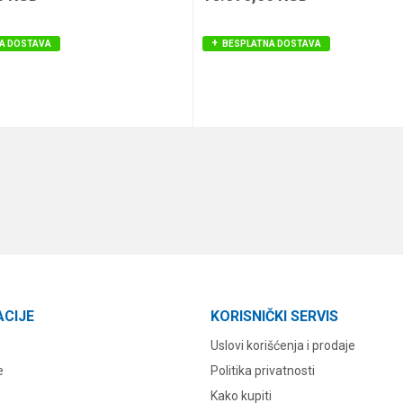
A DOSTAVA
BESPLATNA DOSTAVA
DODAJ U KORPU
DODAJ U KORPU
ACIJE
KORISNIČKI SERVIS
Uslovi korišćenja i prodaje
e
Politika privatnosti
Kako kupiti