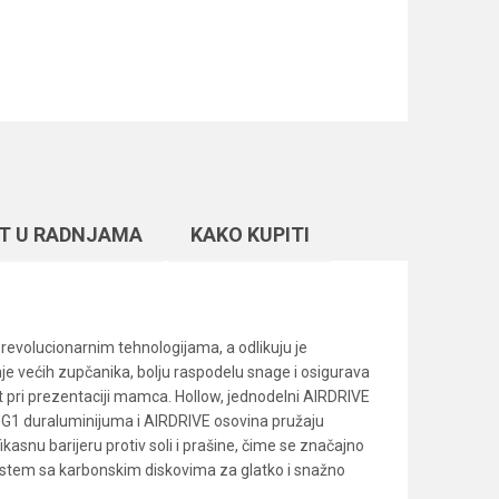
T U RADNJAMA
KAKO KUPITI
revolucionarnim tehnologijama, a odlikuju je
je većih zupčanika, bolju raspodelu snage i osigurava
t pri prezentaciji mamca. Hollow, jednodelni AIRDRIVE
d G1 duraluminijuma i AIRDRIVE osovina pružaju
asnu barijeru protiv soli i prašine, čime se značajno
stem sa karbonskim diskovima za glatko i snažno