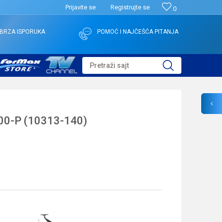
Prijavite se
Registrujte se
0
BRZA ISPORUKA
POMOĆ I NAJČEŠĆA PITANJA
Pretraži sajt
00-P (10313-140)