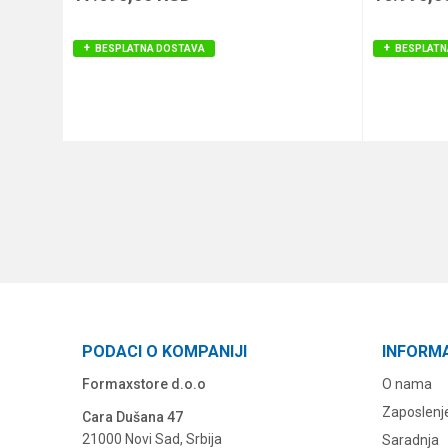
BESPLATNA DOSTAVA
BESPLATN
DODAJ U KORPU
PODACI O KOMPANIJI
INFORM
Formaxstore d.o.o
O nama
Zaposlenj
Cara Dušana 47
21000 Novi Sad, Srbija
Saradnja