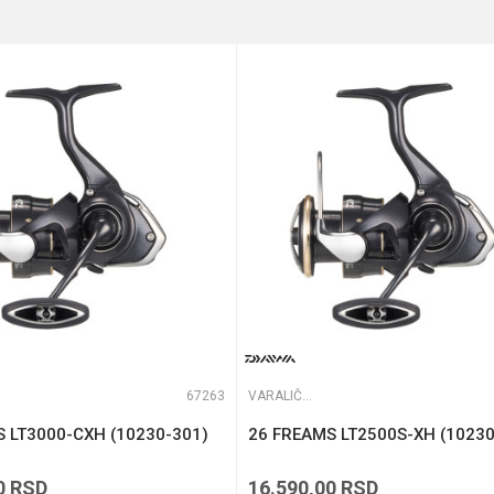
Daiwa
0.35/300 m
te koliko je 2 + 3 :
690 g
67263
VARALIČARSKE MAŠINICE
 LT3000-CXH (10230-301)
26 FREAMS LT2500S-XH (10230
0
RSD
16.590,00
RSD