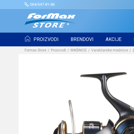
064/647-81-86
PROIZVODI
BRENDOVI
AKCIJE
Formax Store
Proizvodi
MAŠINICE
Varaličarske mašinice