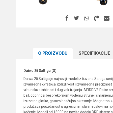
O PROIZVODU
SPECIFIKACIJЕ
Daiwa 25 Saltiga (G)
Daiwa 25 Saltiga je najnoviji model iz čuvene Saltiga se
izvanredna čvrstoća, izdržljivost i izvanredna preciznos
vrhunsku stabilnost i dug vek trajanja. AIRDRIVE Rotor s
bail, doprinosi besprekornom vođenju strune i smanjenju
izuzetno glatko, gotovo besčujno okretanje. Magnetno zat
produžava pouzdanost u agresivnim slanim uslovima rib
kočenje. Modeli od 18000 pa naviše dodaju DRD sistem s 