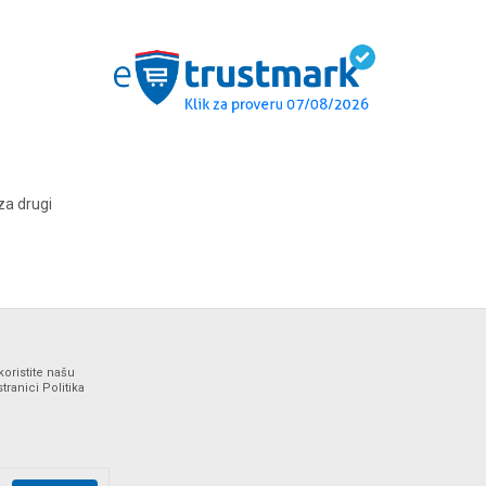
za drugi
koristite našu
ranici Politika