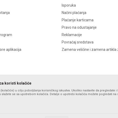
Isporuka
itanja
Načini plaćanja
Plaćanje karticama
Pravo na odustajanje
program
Reklamacije
Povraćaj sredstava
re aplikacija
Zamena veličine i zamena artikla 
a koristi kolačiće
s (kolačiće) u cilju poboljšanja korisničkog iskustva. Ukoliko nastavite da pregledate i 
 slažete se sa upotrebom kolačića. Detalje o upotrebi kolačića možete pogledati na st