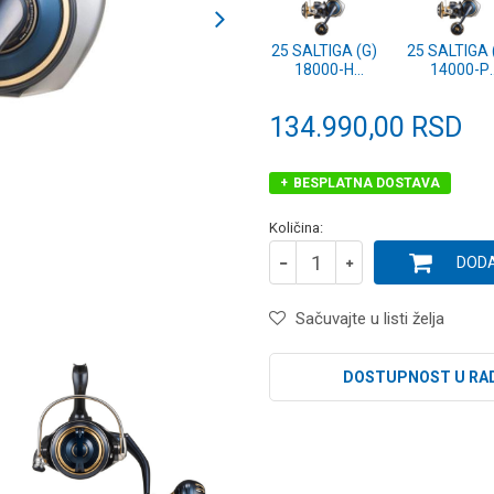
25 SALTIGA (G)
25 SALTIGA 
18000-H
14000-P
(10313-180)
(10313-14
134.990,00
RSD
BESPLATNA DOSTAVA
Količina:
DODA
Sačuvajte u listi želja
DOSTUPNOST U RA