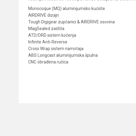
Monocoque (MQ) aluminijumsko kućište
AIRDRIVE dizajn
Tough Digigear zupčanici & AIRDRIVE osovina
MagSealed zaštita
ATD/DRD sistem kočenja
Infinite Anti-Reverse
Cross Wrap sistem namotaja
ABS Longcast aluminijumska špulna
CNC obrađena ručica
Karakteristika
Ime/Nadimak
Kategorija
Prenos
Poruka
Broj ležaja
Veličina