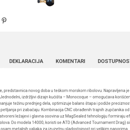
DEKLARACIJA
KOMENTARI
DOSTUPNOS
rije, predstavnica novog doba u teškom morskom ribolovu. Napravljena je 
t Jednodelni, izdržljivi dizajn kućišta – Monocoque – omogućava korišćen
manjuje težinu prednjeg dela, optimizuje balans štapa i podiže preciznos
 petljanja pri zabačaju. Kombinacija CNC obrađenih trajnih zupčanika o
voreni ležajevi i glavna osovina uz MagSealed tehnologiju formiraju efik
olova. Do modela 14000, koristi se ATD (Advanced Tournament Drag) si
osam metalnih valjaka za izuzetnu sladostojnost pri velikim naporima.