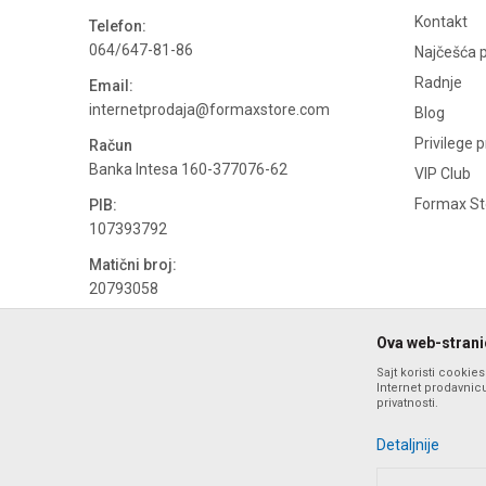
Kontakt
Telefon:
064/647-81-86
Najčešća p
Radnje
Email:
internetprodaja@formaxstore.com
Blog
Privilege 
Račun
Banka Intesa 160-377076-62
VIP Club
Formax Sto
PIB:
107393792
Matični broj:
20793058
PDV broj
Ova web-stranic
694500884
Sajt koristi cookie
Internet prodavnicu
privatnosti.
Detaljnije