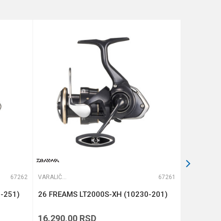
67262
VARALIČARSKE MAŠINICE
67261
VARALIČARSKE MAŠINICE
-251)
26 FREAMS LT2000S-XH (10230-201)
BLACK PA
16.290,00
RSD
8.490,00