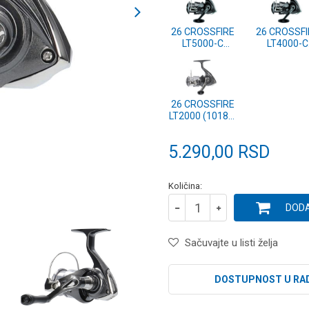
26 CROSSFIRE
26 CROSSFI
LT5000-C
LT4000-C
(10187-500)
(10187-40
26 CROSSFIRE
LT2000 (10187-
200)
5.290,00
RSD
Količina:
DODA
Sačuvajte u listi želja
DOSTUPNOST U RA