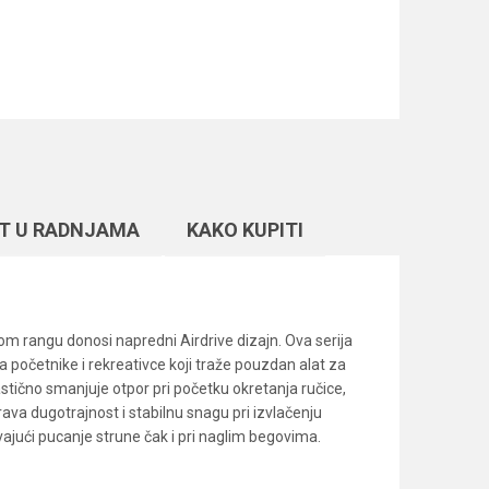
T U RADNJAMA
KAKO KUPITI
om rangu donosi napredni Airdrive dizajn. Ova serija
početnike i rekreativce koji traže pouzdan alat za
rastično smanjuje otpor pri početku okretanja ručice,
ava dugotrajnost i stabilnu snagu pri izvlačenju
vajući pucanje strune čak i pri naglim begovima.