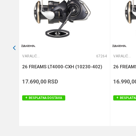
POŠALJI
66205
VARALIČARSKE MAŠINICE
67264
VARALIČARSKE MAŠINICE
26 FREAMS LT4000-CXH (10230-402)
26 FREAMS
17.690,00
RSD
16.990,0
BESPLATNA DOSTAVA
BESPLATN
DODAJ U KORPU