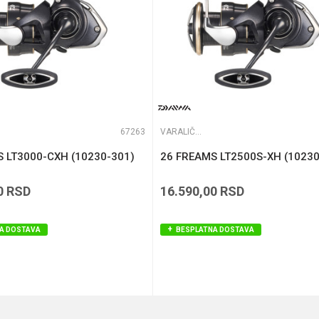
67263
VARALIČARSKE MAŠINICE
 LT3000-CXH (10230-301)
26 FREAMS LT2500S-XH (10230
0
RSD
16.590,00
RSD
A DOSTAVA
BESPLATNA DOSTAVA
DODAJ U KORPU
DODAJ U KORPU