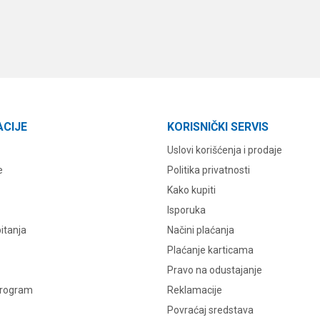
ACIJE
KORISNIČKI SERVIS
Uslovi korišćenja i prodaje
e
Politika privatnosti
Kako kupiti
Isporuka
itanja
Načini plaćanja
Plaćanje karticama
Pravo na odustajanje
program
Reklamacije
Povraćaj sredstava