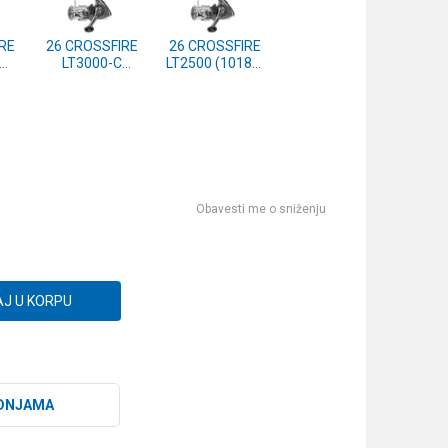
RE
26 CROSSFIRE
26 CROSSFIRE
LT3000-C
LT2500 (10187-
0)
(10187-300)
250)
Obavesti me o sniženju
J U KORPU
DNJAMA