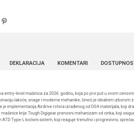
DEKLARACIJA
KOMENTARI
DOSTUPNOS
iwa entry-level mašinica za 2026. godinu, koja po prvi put u ovom cenovn
naciju lakoće, snage i moderne mehanike, čineći je idealnim izborom za 
rije je implementacija Airdrive rotora izrađenog od DS4 materijala, koji d
st mašinice krije Tough Digigear prenosni mehanizam od cinka, koji osigur
 ATD Type-L kočioni sistem, koji reaguje trenutno i progresivno, spreča