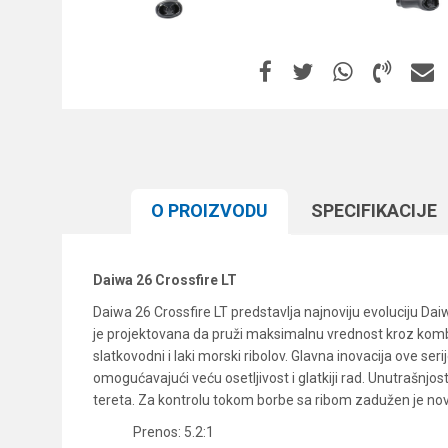
O PROIZVODU
SPECIFIKACIJЕ
Daiwa 26 Crossfire LT
Daiwa 26 Crossfire LT predstavlja najnoviju evoluciju Da
je projektovana da pruži maksimalnu vrednost kroz kombi
slatkovodni i laki morski ribolov. Glavna inovacija ove se
omogućavajući veću osetljivost i glatkiji rad. Unutrašnjo
tereta. Za kontrolu tokom borbe sa ribom zadužen je novi
Prenos: 5.2:1