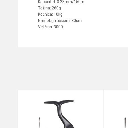
Kapacitet: 0.23mm/150m
Težina: 260g
Kočnica: 10kg
Namotaji ručicom: 80cm
Veličina: 3000
Karakteristika
Ime/Nadimak
Kategorija
Prenos
Poruka
Veličina
Brend
Broj ležaja
Kapacitet
Anti-spam zaštita - izračunaj
Težina