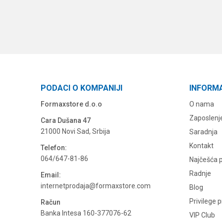
PODACI O KOMPANIJI
INFORM
Formaxstore d.o.o
O nama
Zaposlenj
Cara Dušana 47
21000 Novi Sad, Srbija
Saradnja
Kontakt
Telefon:
064/647-81-86
Najčešća p
Radnje
Email:
internetprodaja@formaxstore.com
Blog
Privilege 
Račun
Banka Intesa 160-377076-62
VIP Club