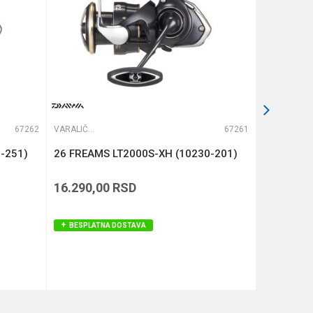
67262
VARALIČARSKE MAŠINICE
67261
VARALIČARSKE MAŠINICE
-251)
26 FREAMS LT2000S-XH (10230-201)
BLACK PA
16.290,00
RSD
8.490,00
BESPLATNA DOSTAVA
BESPLAT
DODAJ U KORPU