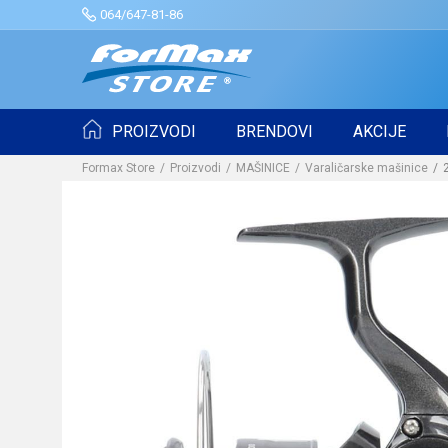
064/647-81-86
PROIZVODI
BRENDOVI
AKCIJE
Formax Store
Proizvodi
MAŠINICE
Varaličarske mašinice