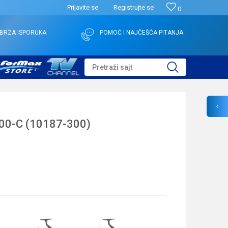
Prijavite se
Registrujte se
0
BRZA ISPORUKA
POMOĆ I NAJČEŠĆA PITANJA
Pretraži sajt
00-C (10187-300)