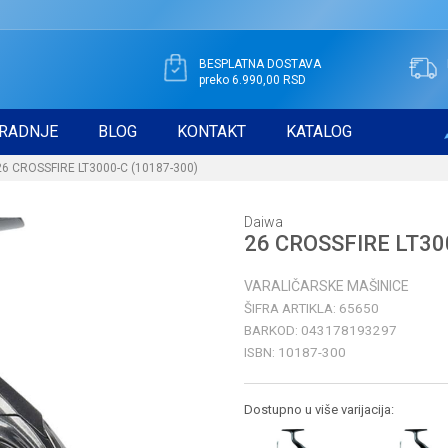
BESPLATNA DOSTAVA
preko 6.990,00 RSD
RADNJE
BLOG
KONTAKT
KATALOG
26 CROSSFIRE LT3000-C (10187-300)
Daiwa
26 CROSSFIRE LT30
VARALIČARSKE MAŠINICE
ŠIFRA ARTIKLA:
65650
BARKOD:
043178193297
ISBN:
10187-300
Dostupno u više varijacija: