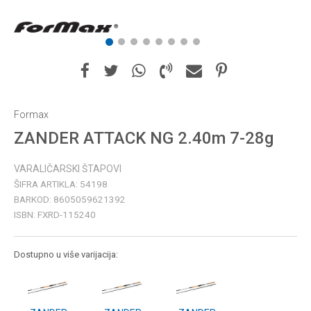
1
2
3
4
5
6
7
8
Formax
ZANDER ATTACK NG 2.40m 7-28g
VARALIČARSKI ŠTAPOVI
ŠIFRA ARTIKLA:
54198
BARKOD:
8605059621392
ISBN:
FXRD-115240
Dostupno u više varijacija: