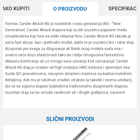
KAKO KUPITI
SPECIFIKACI
O PROIZVODU
Formax Zander Attack NG je naslednik i nova generacija (NG - "New
Generation) Zander Attack štapova koji su bili izuzetno popularni među
smuđarošima koji love na veliki rekama! Novi Zander Attack NG takođe je
extra fast akcije kao i prethodni model, dakle to je izuzetno brz i oštar štap
dizajniran pre svega za džigovanje ali blank ovog modela sada ima i
znatno veću dozu elastičnosti tako da i dalje omogućava fantastično
efikasno kontriranje ali uz mnogo veće uživanje kod zamaranja! Zander
Attack NG štap je izrađen od high modulus HMC karbona i opremljen Sea
Guide SiC provodnicima, navojnim držačem mašinice sa karbon-metalnim
detaljima, dok mu je rukohvat izrađen od plute (a takođe i veoma udoban),
što će se sigurno dopasti ljubiteljima tradicionalno dizajniranih štapova.
Izuzetan štap za lov smuđa varalicom ali i drugih grabljivica, naravno!
Karakteristika
Vrednost
Ime/Nadimak
Kategorija
Varaličarski štapovi
SLIČNI PROIZVODI
Težina bacanja
7-28 g
Email
Broj delova
2