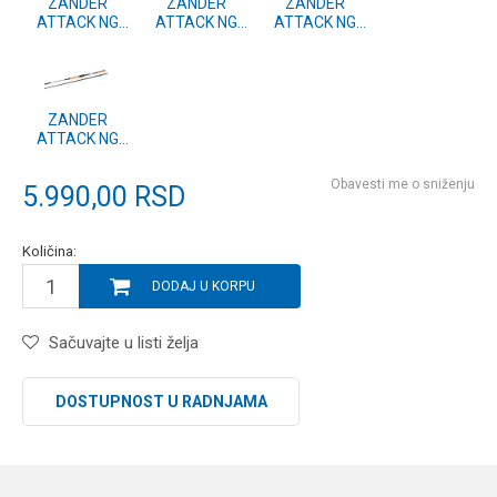
ZANDER
ZANDER
ZANDER
ATTACK NG
ATTACK NG
ATTACK NG
2.40m 14-90g
2.50m 14-42g
2.40m 7-28g
ZANDER
ATTACK NG
2.70m 14-90g
Obavesti me o sniženju
5.990,00
RSD
Količina:
DODAJ U KORPU
Sačuvajte u listi želja
DOSTUPNOST U RADNJAMA