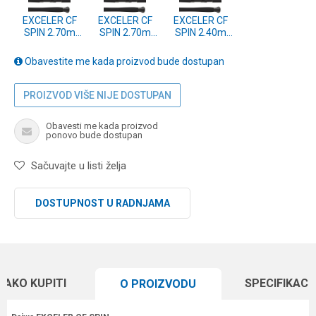
EXCELER CF
EXCELER CF
EXCELER CF
SPIN 2.70m
SPIN 2.70m
SPIN 2.40m
185g (11819-
135g (11819-
185g (11819-
273)
272)
243)
Obavestite me kada proizvod bude dostupan
PROIZVOD VIŠE NIJE DOSTUPAN
Obavesti me kada proizvod
ponovo bude dostupan
Sačuvajte u listi želja
DOSTUPNOST U RADNJAMA
KAKO KUPITI
SPECIFIKACI
O PROIZVODU