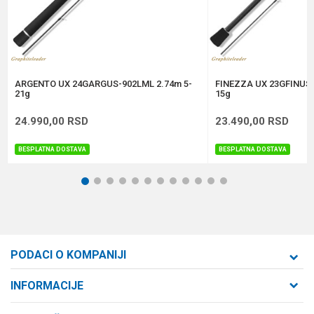
Anti-spam zaštita - izračunajte koliko je 4 + 1 :
POŠALJI
ARGENTO UX 24GARGUS-902LML 2.74m 5-
FINEZZA UX 23GFINUS-
21g
15g
24.990,00
RSD
23.490,00
RSD
BESPLATNA DOSTAVA
BESPLATNA DOSTAVA
1
2
3
4
5
6
7
8
9
10
11
12
PODACI O KOMPANIJI
Formaxstore d.o.o
INFORMACIJE
O nama