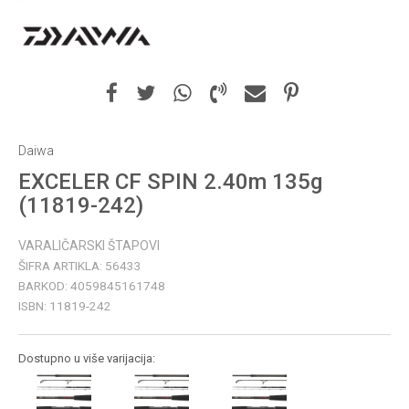
Daiwa
EXCELER CF SPIN 2.40m 135g
(11819-242)
VARALIČARSKI ŠTAPOVI
ŠIFRA ARTIKLA:
56433
BARKOD:
4059845161748
ISBN:
11819-242
Dostupno u više varijacija: