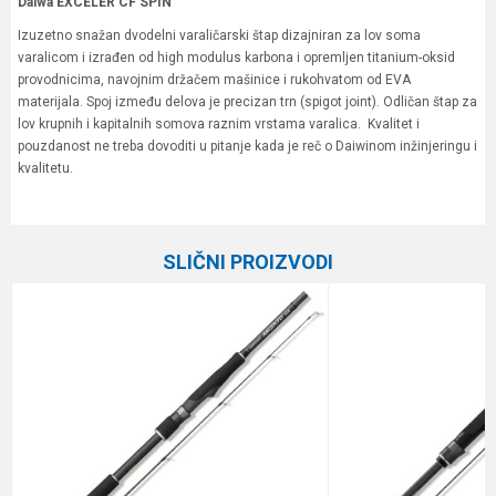
Daiwa EXCELER CF SPIN
Izuzetno snažan dvodelni varaličarski štap dizajniran za lov soma
varalicom i izrađen od high modulus karbona i opremljen titanium-oksid
provodnicima, navojnim držačem mašinice i rukohvatom od EVA
materijala. Spoj između delova je precizan trn (spigot joint). Odličan štap za
lov krupnih i kapitalnih somova raznim vrstama varalica. Kvalitet i
pouzdanost ne treba dovoditi u pitanje kada je reč o Daiwinom inžinjeringu i
kvalitetu.
Karakteristika
Vrednost
Ime/Nadimak
Kategorija
Varaličarski štapovi
SLIČNI PROIZVODI
Težina bacanja
135 g
Email
Broj delova
2
Brend
Daiwa
Poruka
Dužina
2.40 m
Težina
325 g