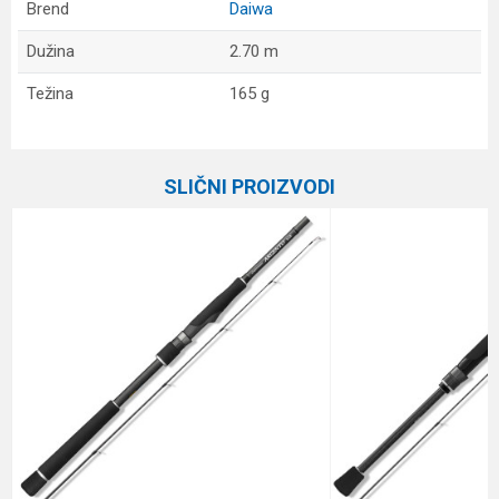
Brend
Daiwa
Dužina
2.70 m
Težina
165 g
Ime/Nadimak
SLIČNI PROIZVODI
Email
Poruka
Anti-spam zaštita - izračunajte koliko je 4 + 1 :