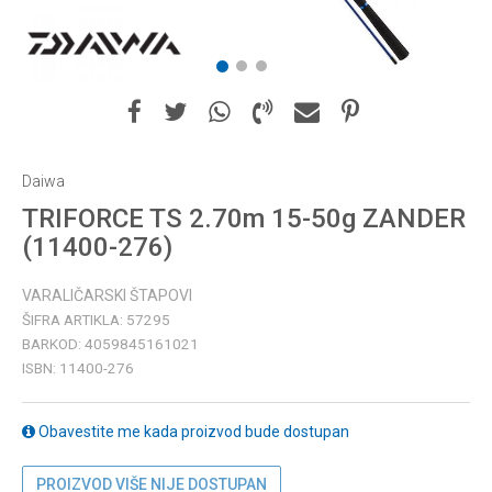
1
2
3
Daiwa
TRIFORCE TS 2.70m 15-50g ZANDER
(11400-276)
VARALIČARSKI ŠTAPOVI
ŠIFRA ARTIKLA:
57295
BARKOD:
4059845161021
ISBN:
11400-276
Obavestite me kada proizvod bude dostupan
PROIZVOD VIŠE NIJE DOSTUPAN