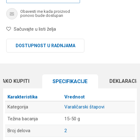
Obavesti me kada proizvod
ponovo bude dostupan
Sačuvajte u listi želja
DOSTUPNOST U RADNJAMA
KAKO KUPITI
DEKLARACIJ
SPECIFIKACIJЕ
Karakteristika
Vrednost
Kategorija
Varaličarski štapovi
Težina bacanja
15-50 g
Broj delova
2